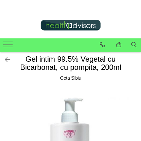
Producatori
Suplimente Alimentare
Ingrijire corporala
Parafarmaceutice
Copii si Bebe
Dulce Natural
Pet Corner
Diete si Wellness
Agrobiothers Laboratoire -
Imunitate
Sapun Lichid
Aleze Incontinenta
Bavete
Dropsuri si Jeleuri Fara Zahar
Antiparazitare
Batoane Proteice
Vetocanis (4 produse)
Vitamine si minerale
Sapun Solid
Alte Consumabile
Biberoane, Tetine si alte
Indulcitori Naturali
Covorase Absorbante
Gluten Free
BadoVet (7 produse)
Dispozitive
Raceala si Gripa
Lotiune de corp
Comprese Terapie Cald / Rece
Specialitati cu Ciocolata Bio
Dispozitive Extragere Capuse
Suplimente pentru Sportivi
Gel intim 99.5% Vegetal cu
Baia de Plante (14 produse)
Chilotei de Antrenament Olita
Sanatate zilnica
Unt si Ulei de Corp
Dopuri de Urechi
Dresaj
Bicarbonat, cu pompita, 200ml
Belle Nature (3 produse)
Coliere pentru Suzeta
Aparat Digestiv
Balsam de buze
Plasturi, Pansament, Comprese
Hamuri de Reabilitare
Ceta Sibiu
Bergen S.r.l. Italia (4 produse)
Dentitie
Memeorie & Concentrare
Pasta de dinti
Scutece pentru Adulti
Hrana si Recompense
Boffo Care (10 produse)
Jucarii pentru Dentitie
Sistem Cardiovascular
Ingrijire maini
Termometre
Ingrijire Orala Pet
Manusi pentru Dentitie
Briseis S.A. - Tulipan Negro (4
Sistem Osteoarticular
Bureti Naturali Lufa
Teste de Sarcina
Ingrijire speciala Ochi si Urechi
produse)
Pasta de Dinti Copii si Bebe
Somn & Stres
Deodorante Naturale
Vata si Dischete Bumbac
Repelente
Periute de Dinti Copii si Bebe
Ceta Sibiu (62 produse)
Dispozitive Cosmetice
Ingrijire Corporala Copii si Bebe
Sampon si Balsam Pet
Chlapu Chlap (3produse)
Gel de dus
Plasturi Copii
Servetele Umede Pet
Culmea Allinone (30 produse)