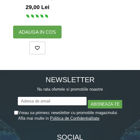
pompita, 200 ml
29,00 Lei
Zuluff Diapers (70 produse)
ADAUGA IN COS
NEWSLETTER
Nu rata ofertele si promotiile noastre
Vreau sa primesc newsletter cu promotiile magazinului.
Afla mai multe in
Politica de Confidentialitate
SOCIAL