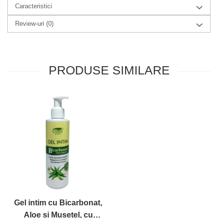
produse)
Caracteristici
Romvac - Imunoinstant (20
Review-uri
(0)
produse)
Silc - Laurella (5produse)
Splash (10 produse)
PRODUSE SIMILARE
Sunvita Group (2 produse)
The Bramton Company - Simple
Solution & Out! (8 produse)
Trixie (28 produse)
Vaco Retail sp.zo.o (3 produse)
Van Vliet The Candy Company BV
(8 produse)
Vet's Best (8 produse)
Vivil A. Muller GmbH & Co.Kg (22
produse)
Gel intim cu Bicarbonat,
Yuup! - Cosmetica Veneta (17
Aloe si Musetel, cu
produse)