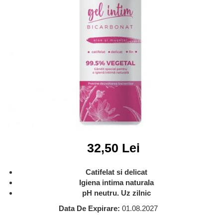
Igiena intima
Scutece Bebelusi
Solutii pentru Casa
Damel Goup - Pectol (4 produse)
Absorbante zilnice - Protej Slip
Scutece - Chilotel Sustenabile
Damhert Nutrition (3 produse)
Absorbate de zi/noapte
Scutece Sustenabile
Dasco Distribution - EasyCare (30
Chiloti Menstruali
Servetele Umede
produse)
Creme si Unguente
Seturi Copii si Bebe
Dextro Energy GmbH & Co.Kg (14
Gel Intim
produse)
Suplimente Alimentare Copii si
Ingrijire fata
Bebe
Dr. Bronner's (57produse)
Ingrijire par
Termometre Copii si Bebe
Elfa Pharm (10 produse)
Masca si Balsam
Eruslu Hygenic - Baby Fit (12
Sampon
produse)
Ingrijire picioare
Eurobio Lab OŰ (8 produse)
32,50 Lei
Ingrijire Sani
Eurobio Lab OŰ - Wilda Siberica
(12 produse)
Masti Faciale
Catifelat si delicat
Igiena intima naturala
Exotic-K (3 produse)
Organic Corner
pH neutru. Uz zilnic
ey! Eco Cosmetics (1 produs)
Pastile si Bombe de Baie si Dus
Data De Expirare:
01.08.2027
Ferribiella (8 produse)
Periute de Dinti