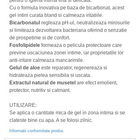
pentru o igiena intima fina si delicata.
Cu o formula inovativa pe baza de bicarbonat, acest
Nateen (28 produse)
gel intim curata bland si calmeaza iritatiile.
Nature Tech (11 produse)
Bicarbonatul
regleaza pH-ul, neutralizeaza mirosurile
Ommia Skincare & Mothercare (9
si limiteaza dezvoltarea bacteriana oferind o senzatie
Produse)
de prospetime si de confort.
Organic Terra (2 produse)
Fosfolipidele
formeaza o pelicula protectoare care
previne uscaciunea zonei intime, iar proprietatile lor
Papoutsanis SA (37 produse)
anti-iritare calmeaza mancarimile.
Pawxie (12 produse)
Gelul de aloe
este reparator, regenereaza si
Pikdare - Pic Solutions (22
hidrateaza pielea sensibila si uscata.
produse)
Extractul natural de musetel
are efect emolient,
ProdNat (6 produse)
protector, nutritiv si calmant.
ProPhyto - ProVet SA (6 produse)
UTILIZARE:
Record (5 produse)
Se aplica o cantitate mica de gel in zona intima si se
Rohto Pharmaceuticals Co (4
clateste bine cu apa. A se folosi zilnic.
produse)
Informatii conformitate produs
Rolly Brush - Mr.White (10