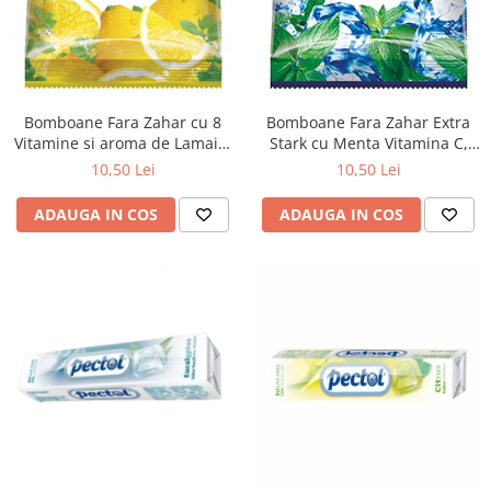
Zuluff Diapers (70 produse)
Bomboane Fara Zahar cu 8
Bomboane Fara Zahar Extra
Vitamine si aroma de Lamaie,
Stark cu Menta Vitamina C,
60g, Vivil
60g, Vivil
10,50 Lei
10,50 Lei
ADAUGA IN COS
ADAUGA IN COS