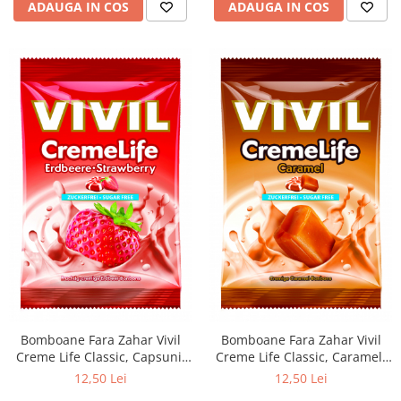
ADAUGA IN COS
ADAUGA IN COS
Bomboane Fara Zahar Vivil
Bomboane Fara Zahar Vivil
Creme Life Classic, Capsuni,
Creme Life Classic, Caramel,
60g
60g
12,50 Lei
12,50 Lei