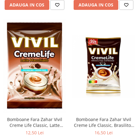
ADAUGA IN COS
ADAUGA IN COS
Bomboane Fara Zahar Vivil
Bomboane Fara Zahar Vivil
Creme Life Classic, Latte
Creme Life Classic, Brasilitos
Macchiato, 60g
Espresso, 90g
12,50 Lei
16,50 Lei