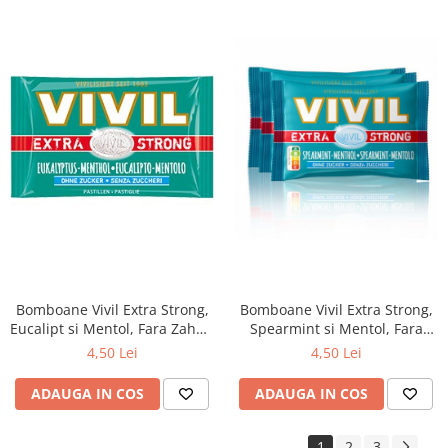
Bomboane Vivil Extra Strong,
Bomboane Vivil Extra Strong,
Eucalipt si Mentol, Fara Zahar,
Spearmint si Mentol, Fara
25g
Zahar, 25g
4,50 Lei
4,50 Lei
ADAUGA IN COS
ADAUGA IN COS
1
2
3