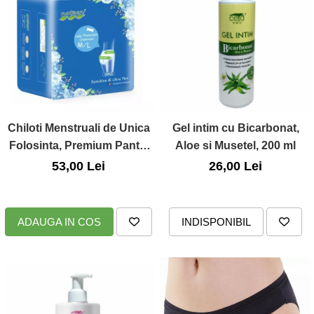
Chiloti Menstruali de Unica
Gel intim cu Bicarbonat,
Folosinta, Premium Pants,
Aloe si Musetel, 200 ml
Marimea M/L, 10 Buc.,
53,00 Lei
26,00 Lei
Nateen
ADAUGA IN COS
INDISPONIBIL