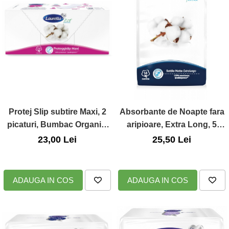
Zuluff Diapers (70 produse)
Protej Slip subtire Maxi, 2
Absorbante de Noapte fara
picaturi, Bumbac Organic,
aripioare, Extra Long, 5
28buc., Laurella BIO Cotton
picaturi, 14buc., Laurella Bio
23,00 Lei
25,50 Lei
Cotton
ADAUGA IN COS
ADAUGA IN COS