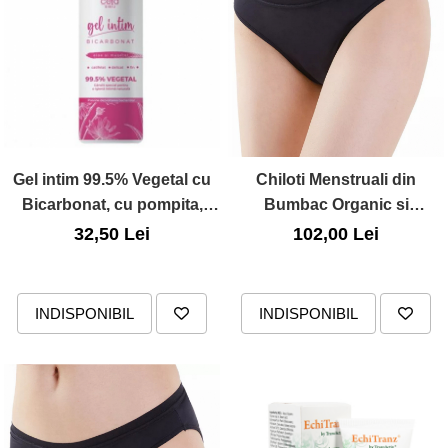
Gel intim 99.5% Vegetal cu
Chiloti Menstruali din
Bicarbonat, cu pompita,
Bumbac Organic si
200ml
Bambus, Negru, Marimea
32,50 Lei
102,00 Lei
XL, Irisana
INDISPONIBIL
INDISPONIBIL