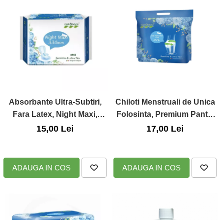
Absorbante Ultra-Subtiri,
Chiloti Menstruali de Unica
Fara Latex, Night Maxi,
Folosinta, Premium Pants,
330mm, 8Buc., Nateen
Marimea M/L, 3 Buc., Nateen
15,00 Lei
17,00 Lei
ADAUGA IN COS
ADAUGA IN COS