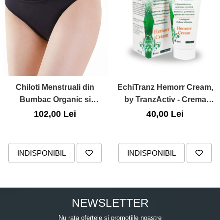
Chiloti Menstruali din
EchiTranz Hemorr Cream,
Bumbac Organic si
by TranzActiv - Crema
Bambus, Negru, Marimea M,
Pentru Hemoroizi cu Active
102,00 Lei
40,00 Lei
Irisana
Naturale, 50ml
INDISPONIBIL
INDISPONIBIL
NEWSLETTER
Nu rata ofertele si promotiile noastre