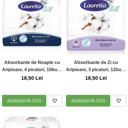
Absorbante de Noapte cu
Absorbante de Zi cu
Aripioare, 4 picaturi, 10buc.,
Aripioare, 3 picaturi, 12buc.,
Laurella Bio Cotton
Laurella Bio Cotton
18,50 Lei
18,50 Lei
ADAUGA IN COS
ADAUGA IN COS