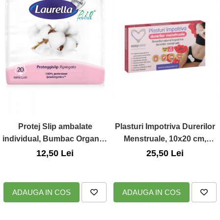
Protej Slip ambalate
Plasturi Impotriva Durerilor
individual, Bumbac Organic,
Menstruale, 10x20 cm,
20 buc., Laurella BioCotton
3buc/cutie, Easycaare
12,50 Lei
25,50 Lei
ADAUGA IN COS
ADAUGA IN COS