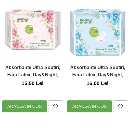
Absorbante Ultra-Subtiri,
Absorbante Ultra-Subtiri,
Fara Latex, Day&Night,
Fara Latex, Day&Night,
250mm, 10Buc., Nateen
290mm, 10Buc., Nateen
15,50 Lei
16,00 Lei
ADAUGA IN COS
ADAUGA IN COS