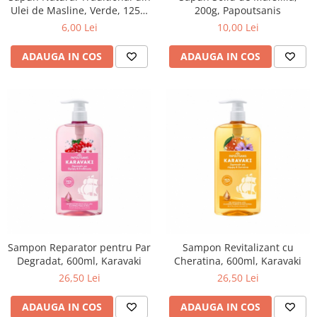
GreenPoint Trade (3 produse)
Protectie Anti-Insecte
Ulei de Masline, Verde, 125g,
200g, Papoutsanis
Paputsanis
6,00 Lei
10,00 Lei
H3D - O'TOM(2 produse)
Protectie Solara
Health Advisors (9 produse)
Pudre
ADAUGA IN COS
ADAUGA IN COS
Hegron Cosmetics BV (5 produse)
Sapun Natural Handmade
Irisana (5 produse)
Sare de Baie
Jack N' Jill (20 produse)
Scrub de Corp
Laboratoarele Remedia (98
Servetele Umede/Hartie Igienica
produse)
Umeda
Laboratoire Francodex (15
Spumant de Baie
produse)
Ulei de Masaj
Landgarten GMBH & CO.KG. (13
Uleiuri Esentiale
produse)
Unguente
Sampon Reparator pentru Par
Sampon Revitalizant cu
Laropharm (25 produse)
Degradat, 600ml, Karavaki
Cheratina, 600ml, Karavaki
Lavera (4 produse)
26,50 Lei
26,50 Lei
Liking S.p.A. (3 produse)
ADAUGA IN COS
ADAUGA IN COS
Mebra Brasov (54 produse)