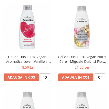
Gel de Dus 100% Vegan
Gel de Dus 100% Vegan Nutri
Aromatics Love - Vanilie si
Care - Migdale Dulci si Flori
Lemn de Santal, 600ml,
de Portocal, 600ml, Aromatics
18,50 Lei
21,50 Lei
Aromatics
ADAUGA IN COS
ADAUGA IN COS