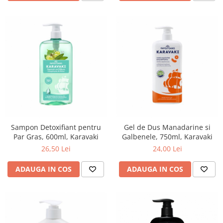
Nateen (28 produse)
Nature Tech (11 produse)
Ommia Skincare & Mothercare (9
Produse)
Organic Terra (2 produse)
Papoutsanis SA (37 produse)
Pawxie (12 produse)
Pikdare - Pic Solutions (22
produse)
Sampon Detoxifiant pentru
Gel de Dus Manadarine si
Par Gras, 600ml, Karavaki
Galbenele, 750ml, Karavaki
ProdNat (6 produse)
26,50 Lei
24,00 Lei
ProPhyto - ProVet SA (6 produse)
ADAUGA IN COS
ADAUGA IN COS
Record (5 produse)
Rohto Pharmaceuticals Co (4
produse)
Rolly Brush - Mr.White (10