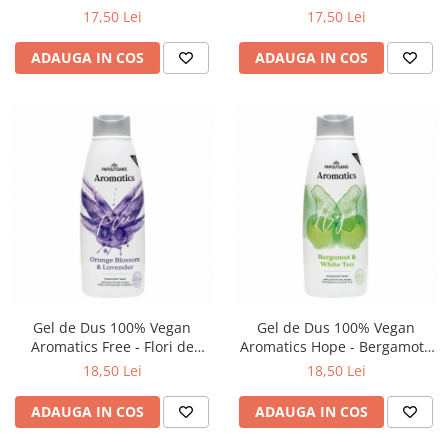
Mulsk, 650ml, Aromatics
Gardenia Bliss, 650ml,
17,50 Lei
17,50 Lei
Aromatics
ADAUGA IN COS
ADAUGA IN COS
Gel de Dus 100% Vegan
Gel de Dus 100% Vegan
Aromatics Free - Flori de
Aromatics Hope - Bergamota
Portocal si Lavanda, 600ml,
si Ceai Alb, 600ml, Aromatics
18,50 Lei
18,50 Lei
Aromatics
ADAUGA IN COS
ADAUGA IN COS