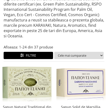
Igiena intima
Scutece Bebelusi
Solutii pentru Casa
Damel Goup - Pectol (4 produse)
diferite certificari (ex. Green Palm Sustainability, RSPO
Absorbante zilnice - Protej Slip
Scutece - Chilotel Sustenabile
International Sustainability Program for Palm Oil,
Damhert Nutrition (3 produse)
Absorbate de zi/noapte
Scutece Sustenabile
Vegan, Eco Cert - Cosmos Certified, Cosmos Organic)
Dasco Distribution - EasyCare (30
manufactura a reusit sa stabileasca o prezenta globala,
Chiloti Menstruali
Servetele Umede
produse)
marcile precum KARAVAKI, Natura, Aromatics, fiind
Creme si Unguente
Seturi Copii si Bebe
Dextro Energy GmbH & Co.Kg (14
exportate in peste 25 de tari din Europa, America, Asia
Gel Intim
produse)
Suplimente Alimentare Copii si
si Oceania.
Ingrijire fata
Bebe
Dr. Bronner's (57produse)
Ingrijire par
Afiseaza:
1-
24
din
37
produse
Termometre Copii si Bebe
Elfa Pharm (10 produse)
Masca si Balsam
FILTRE
Eruslu Hygenic - Baby Fit (12
Sampon
produse)
Ingrijire picioare
Eurobio Lab OŰ (8 produse)
Ingrijire Sani
Eurobio Lab OŰ - Wilda Siberica
(12 produse)
Masti Faciale
Exotic-K (3 produse)
Organic Corner
ey! Eco Cosmetics (1 produs)
Pastile si Bombe de Baie si Dus
Ferribiella (8 produse)
Periute de Dinti
Sapun Natural Traditional din
Sapun Solid de Marsillia,