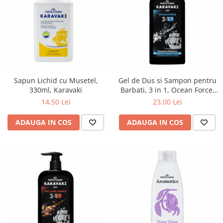
produse)
Romvac - Imunoinstant (20
produse)
Silc - Laurella (5produse)
Splash (10 produse)
Sunvita Group (2 produse)
Sapun Lichid cu Musetel,
Gel de Dus si Sampon pentru
The Bramton Company - Simple
330ml, Karavaki
Barbati, 3 in 1, Ocean Force,
Solution & Out! (8 produse)
550ml, Karavaki
14,50 Lei
23,00 Lei
Trixie (28 produse)
ADAUGA IN COS
ADAUGA IN COS
Vaco Retail sp.zo.o (3 produse)
Van Vliet The Candy Company BV
(8 produse)
Vet's Best (8 produse)
Vivil A. Muller GmbH & Co.Kg (22
produse)
Yuup! - Cosmetica Veneta (17
produse)