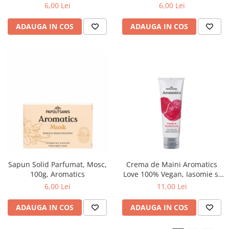
6,00 Lei
6,00 Lei
ADAUGA IN COS
ADAUGA IN COS
Sapun Solid Parfumat, Mosc,
Crema de Maini Aromatics
100g, Aromatics
Love 100% Vegan, Iasomie si
Lemn de Santal, 75ml
6,00 Lei
11,00 Lei
ADAUGA IN COS
ADAUGA IN COS