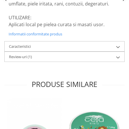
umflate, piele iritata, rani, contuzii, degeraturi.
Nateen (28 produse)
Nature Tech (11 produse)
UTILIZARE:
Aplicati local pe pielea curata si masati usor.
Ommia Skincare & Mothercare (9
Produse)
Informatii conformitate produs
Organic Terra (2 produse)
Caracteristici
Papoutsanis SA (37 produse)
Review-uri
(1)
Pawxie (12 produse)
Pikdare - Pic Solutions (22
produse)
PRODUSE SIMILARE
ProdNat (6 produse)
ProPhyto - ProVet SA (6 produse)
Record (5 produse)
Rohto Pharmaceuticals Co (4
produse)
Rolly Brush - Mr.White (10