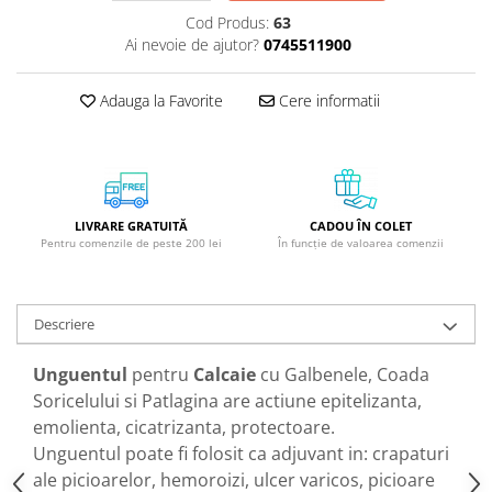
GreenPoint Trade (3 produse)
Protectie Anti-Insecte
Cod Produs:
63
Ai nevoie de ajutor?
0745511900
H3D - O'TOM(2 produse)
Protectie Solara
Health Advisors (9 produse)
Pudre
Adauga la Favorite
Cere informatii
Hegron Cosmetics BV (5 produse)
Sapun Natural Handmade
Irisana (5 produse)
Sare de Baie
Jack N' Jill (20 produse)
Scrub de Corp
Laboratoarele Remedia (98
Servetele Umede/Hartie Igienica
LIVRARE GRATUITĂ
CADOU ÎN COLET
produse)
Umeda
Pentru comenzile de peste 200 lei
În funcție de valoarea comenzii
Laboratoire Francodex (15
Spumant de Baie
produse)
Ulei de Masaj
Descriere
Landgarten GMBH & CO.KG. (13
Uleiuri Esentiale
produse)
Unguentul
pentru
Calcaie
cu Galbenele, Coada
Unguente
Laropharm (25 produse)
Soricelului si Patlagina are actiune epitelizanta,
Lavera (4 produse)
emolienta, cicatrizanta, protectoare.
Unguentul poate fi folosit ca adjuvant in: crapaturi
Liking S.p.A. (3 produse)
ale picioarelor, hemoroizi, ulcer varicos, picioare
Mebra Brasov (54 produse)