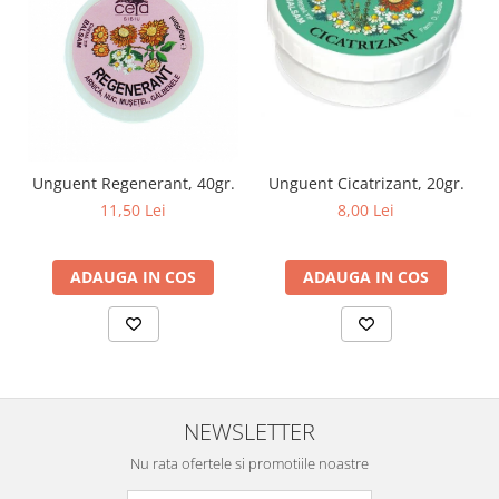
produse)
Romvac - Imunoinstant (20
produse)
Silc - Laurella (5produse)
Splash (10 produse)
Sunvita Group (2 produse)
Unguent Regenerant, 40gr.
Unguent Cicatrizant, 20gr.
The Bramton Company - Simple
11,50 Lei
8,00 Lei
Solution & Out! (8 produse)
Trixie (28 produse)
ADAUGA IN COS
ADAUGA IN COS
Vaco Retail sp.zo.o (3 produse)
Van Vliet The Candy Company BV
(8 produse)
Vet's Best (8 produse)
Vivil A. Muller GmbH & Co.Kg (22
NEWSLETTER
produse)
Nu rata ofertele si promotiile noastre
Yuup! - Cosmetica Veneta (17
produse)