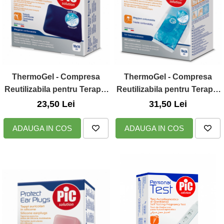
ThermoGel - Compresa
ThermoGel - Compresa
Reutilizabila pentru Terapia
Reutilizabila pentru Terapia
Cald / Rece, 10 x 10cm, Pic
Cald / Rece, 10 x 26cm, Pic
23,50 Lei
31,50 Lei
Solution
Solution
ADAUGA IN COS
ADAUGA IN COS