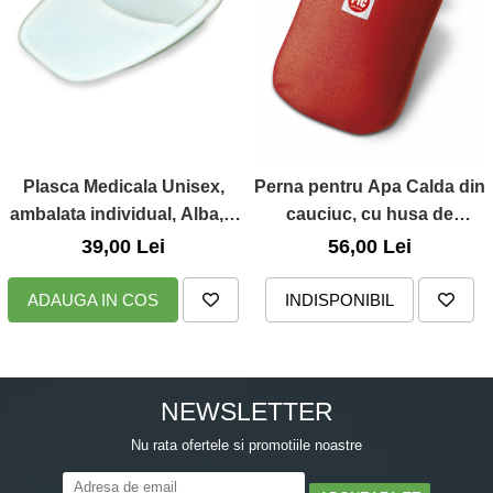
Plasca Medicala Unisex,
Perna pentru Apa Calda din
ambalata individual, Alba, 2
cauciuc, cu husa de
Litri, Pic Solution
protectie, 2L, Pic Solution
39,00 Lei
56,00 Lei
ADAUGA IN COS
INDISPONIBIL
NEWSLETTER
Nu rata ofertele si promotiile noastre