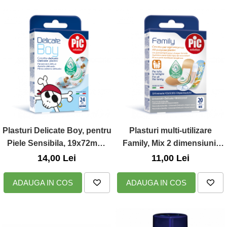
Plasturi Delicate Boy, pentru
Plasturi multi-utilizare
Piele Sensibila, 19x72mm,
Family, Mix 2 dimensiuni,
24buc., Pic Solution
20buc., Pic Solution
14,00 Lei
11,00 Lei
ADAUGA IN COS
ADAUGA IN COS