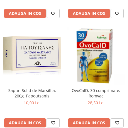
Nateen (28 produse)
ADAUGA IN COS
ADAUGA IN COS
Nature Tech (11 produse)
Ommia Skincare & Mothercare (9
Produse)
Organic Terra (2 produse)
Papoutsanis SA (37 produse)
Pawxie (12 produse)
Pikdare - Pic Solutions (22
produse)
ProdNat (6 produse)
Sapun Solid de Marsillia,
ProPhyto - ProVet SA (6 produse)
OvoCalD, 30 comprimate,
200g, Papoutsanis
Romvac
Record (5 produse)
10,00 Lei
28,50 Lei
Rohto Pharmaceuticals Co (4
produse)
ADAUGA IN COS
Rolly Brush - Mr.White (10
ADAUGA IN COS