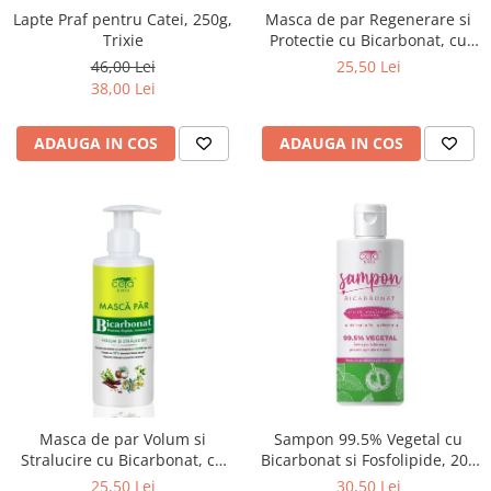
Lapte Praf pentru Catei, 250g,
Masca de par Regenerare si
Trixie
Protectie cu Bicarbonat, cu
pompita, 200 ml
46,00 Lei
25,50 Lei
38,00 Lei
ADAUGA IN COS
ADAUGA IN COS
Masca de par Volum si
Sampon 99.5% Vegetal cu
Stralucire cu Bicarbonat, cu
Bicarbonat si Fosfolipide, 200
Pompita, 200 ml
ml
25,50 Lei
30,50 Lei