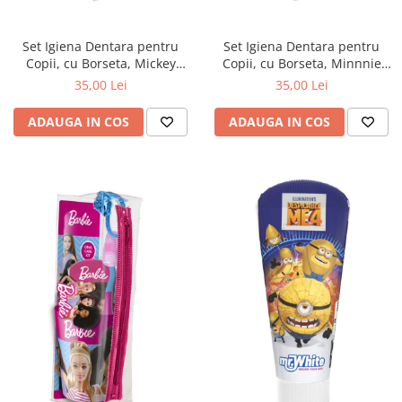
Nateen (28 produse)
Set Igiena Dentara pentru
Set Igiena Dentara pentru
Nature Tech (11 produse)
Copii, cu Borseta, Mickey
Copii, cu Borseta, Minnnie
Mouse
Mouse
Ommia Skincare & Mothercare (9
35,00 Lei
35,00 Lei
Produse)
ADAUGA IN COS
ADAUGA IN COS
Organic Terra (2 produse)
Papoutsanis SA (37 produse)
Pawxie (12 produse)
Pikdare - Pic Solutions (22
produse)
ProdNat (6 produse)
ProPhyto - ProVet SA (6 produse)
Record (5 produse)
Rohto Pharmaceuticals Co (4
produse)
Rolly Brush - Mr.White (10