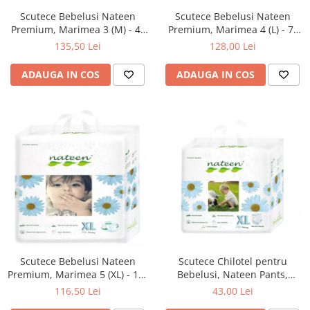
Scutece Bebelusi Nateen
Scutece Bebelusi Nateen
Premium, Marimea 3 (M) - 4-
Premium, Marimea 4 (L) - 7-
9kg, 72buc.
18kg, 64buc.
135,50 Lei
128,00 Lei
ADAUGA IN COS
ADAUGA IN COS
Scutece Bebelusi Nateen
Scutece Chilotel pentru
Premium, Marimea 5 (XL) - 12-
Bebelusi, Nateen Pants,
25kg, 56buc.
Marimea 5 (XL) - 12-17kg,
116,50 Lei
43,00 Lei
20buc.