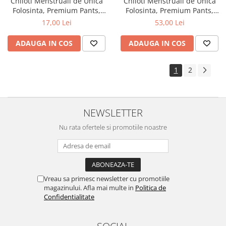
Chiloti Menstruali de Unica
Chiloti Menstruali de Unica
Folosinta, Premium Pants,
Folosinta, Premium Pants,
Marimea M/L, 3 Buc., Nateen
Marimea M/L, 10 Buc., Nateen
17,00 Lei
53,00 Lei
ADAUGA IN COS
ADAUGA IN COS
1
2
NEWSLETTER
Nu rata ofertele si promotiile noastre
Vreau sa primesc newsletter cu promotiile
magazinului. Afla mai multe in
Politica de
Confidentialitate