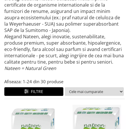
Igiena intima
Scutece Bebelusi
Solutii pentru Casa
Damel Goup - Pectol (4 produse)
certificate de organisme internationale si de la
Absorbante zilnice - Protej Slip
Scutece - Chilotel Sustenabile
furnizori de renume, asigurand un impact minim
Damhert Nutrition (3 produse)
Absorbate de zi/noapte
Scutece Sustenabile
asupra ecosistemului (ex.: praf natural de celuloza de
Dasco Distribution - EasyCare (30
la Weyerhaeuser - SUA) sau polimer superabsorbant
Chiloti Menstruali
Servetele Umede
produse)
SAP de la Sumitomo - Japonia).
Creme si Unguente
Seturi Copii si Bebe
Dextro Energy GmbH & Co.Kg (14
Alegand Nateen, alegi inovatie, sustenabilitate,
Gel Intim
produse)
Suplimente Alimentare Copii si
produse premium, super absorbante, hipoalergenice,
Ingrijire fata
Bebe
eco-friendly, fara alcool sau parfum si avand certificari
Dr. Bronner's (57produse)
internationale - pe scurt, alegi ingrijire de cea mai buna
Ingrijire par
Termometre Copii si Bebe
Elfa Pharm (10 produse)
calitate pentru tine, pentru bebe si pentru seniori.
Masca si Balsam
Eruslu Hygenic - Baby Fit (12
Nateen = Natural Green
Sampon
produse)
Ingrijire picioare
Afiseaza:
1-
24
din
30
produse
Eurobio Lab OŰ (8 produse)
Ingrijire Sani
Eurobio Lab OŰ - Wilda Siberica
FILTRE
(12 produse)
Masti Faciale
Exotic-K (3 produse)
Organic Corner
ey! Eco Cosmetics (1 produs)
Pastile si Bombe de Baie si Dus
Ferribiella (8 produse)
Periute de Dinti