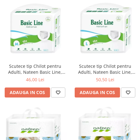
Zuluff Diapers (70 produse)
Scutece tip Chilot pentru
Scutece tip Chilot pentru
Adulti, Nateen Basic Line,
Adulti, Nateen Basic Line,
Marimea M, 10 buc.
Marimea L, 10 buc.
46,00 Lei
50,50 Lei
ADAUGA IN COS
ADAUGA IN COS