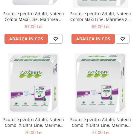
Nateen (28 produse)
Scutece pentru Adulti, Nateen
Scutece pentru Adulti, Nateen
Nature Tech (11 produse)
Combi Maxi Line, Marimea L,
Combi Maxi Line, Marimea XL,
10buc.
10buc.
67,00 Lei
69,00 Lei
Ommia Skincare & Mothercare (9
Produse)
ADAUGA IN COS
ADAUGA IN COS
Organic Terra (2 produse)
Papoutsanis SA (37 produse)
Pawxie (12 produse)
Pikdare - Pic Solutions (22
produse)
ProdNat (6 produse)
ProPhyto - ProVet SA (6 produse)
Record (5 produse)
Rohto Pharmaceuticals Co (4
produse)
Scutece pentru Adulti, Nateen
Scutece pentru Adulti, Nateen
Combi X-Ultra Line, Marimea
Combi X-Ultra Line, Marimea
Rolly Brush - Mr.White (10
M, 10buc.
L, 10buc.
70,00 Lei
77,00 Lei