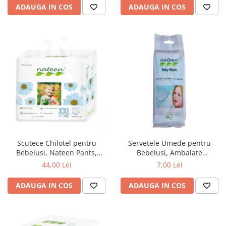
ADAUGA IN COS
ADAUGA IN COS
Scutece Chilotel pentru
Servetele Umede pentru
Bebelusi, Nateen Pants,
Bebelusi, Ambalate
Marimea 6 (XXL) - 15-25kg,
Individual, 10buc., Nateen
44,00 Lei
7,00 Lei
20buc.
ADAUGA IN COS
ADAUGA IN COS