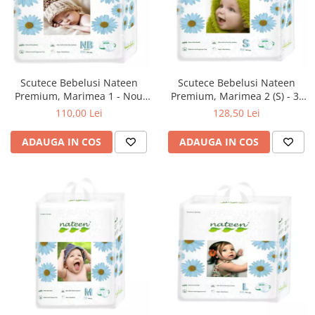
Scutece Bebelusi Nateen
Scutece Bebelusi Nateen
Premium, Marimea 1 - Nou
Premium, Marimea 2 (S) - 3-
Nascuti - 2-5kg, 80buc.
6kg, 80buc.
110,00 Lei
128,50 Lei
ADAUGA IN COS
ADAUGA IN COS