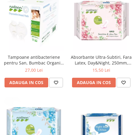
Tampoane antibacteriene
Absorbante Ultra-Subtiri, Fara
pentru San, Bumbac Organic,
Latex, Day&Night, 250mm,
36buc., Nateen
10Buc., Nateen
27,00 Lei
15,50 Lei
ADAUGA IN COS
ADAUGA IN COS