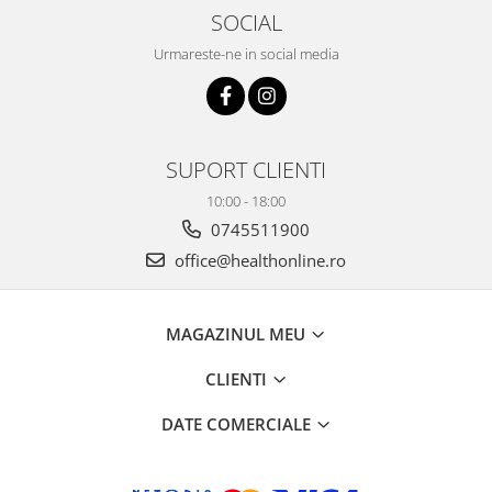
SOCIAL
Nateen (28 produse)
Urmareste-ne in social media
Nature Tech (11 produse)
Ommia Skincare & Mothercare (9
Produse)
Organic Terra (2 produse)
SUPORT CLIENTI
Papoutsanis SA (37 produse)
10:00 - 18:00
Pawxie (12 produse)
0745511900
Pikdare - Pic Solutions (22
office@healthonline.ro
produse)
ProdNat (6 produse)
MAGAZINUL MEU
ProPhyto - ProVet SA (6 produse)
CLIENTI
Record (5 produse)
Rohto Pharmaceuticals Co (4
DATE COMERCIALE
produse)
Rolly Brush - Mr.White (10