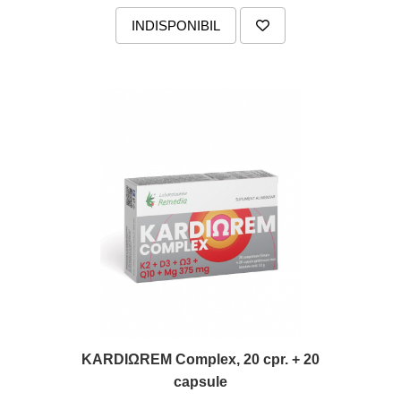
produse)
INDISPONIBIL
Romvac - Imunoinstant (20
produse)
Silc - Laurella (5produse)
Splash (10 produse)
Sunvita Group (2 produse)
The Bramton Company - Simple
Solution & Out! (8 produse)
Trixie (28 produse)
Vaco Retail sp.zo.o (3 produse)
Van Vliet The Candy Company BV
(8 produse)
Vet's Best (8 produse)
Vivil A. Muller GmbH & Co.Kg (22
produse)
KARDIΩREM Complex, 20 cpr. + 20
Yuup! - Cosmetica Veneta (17
capsule
produse)