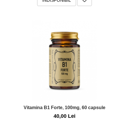
INDISPONIBIL
Nateen (28 produse)
Nature Tech (11 produse)
Ommia Skincare & Mothercare (9
Produse)
Organic Terra (2 produse)
Papoutsanis SA (37 produse)
Pawxie (12 produse)
Pikdare - Pic Solutions (22
produse)
ProdNat (6 produse)
ProPhyto - ProVet SA (6 produse)
Record (5 produse)
Vitamina B1 Forte, 100mg, 60 capsule
Rohto Pharmaceuticals Co (4
produse)
40,00 Lei
Rolly Brush - Mr.White (10