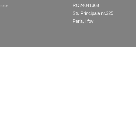
RO24041369
selor
Str. Principala nr.325
Peris, Ilfov