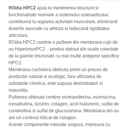
ROdia HPC2
ajuta la mentinerea structurii si
Nateen (28 produse)
functionalitatii normale a sistemului osteoarticular,
Nature Tech (11 produse)
contribuind la reglarea activitatii musculare, eliminand
Ommia Skincare & Mothercare (9
durerile asociate cu artroza si reducand rigiditatea
Produse)
articulara.
Organic Terra (2 produse)
ROdia HPC2 contine o pulbere din membrana cojii de
ou HiperimunPC2 - produs obtinut din ouale colectate
Papoutsanis SA (37 produse)
de la gainile imunizate cu mai multe antigene specifice
Pawxie (12 produse)
HPC2.
Pikdare - Pic Solutions (22
Membrana cochiliera obtinuta printr-un proces de
produse)
productie natural si ecologic, fara utilizarea de
ProdNat (6 produse)
substante chimice, este supusa deshidratarii si
maruntita.
ProPhyto - ProVet SA (6 produse)
Pulberea obtinuta contine ovotransferina, ovomucina,
Record (5 produse)
ovoalbulina, lizozim, colagen, acid hialuronic, sulfat de
Rohto Pharmaceuticals Co (4
condroitina si sulfat de glucozamina. Membrana din ou
produse)
are un continut ridicat de colagen.
Rolly Brush - Mr.White (10
Aceste componente naturale asigura, impreuna cu