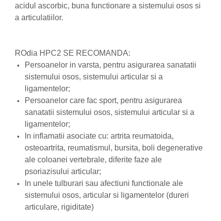
produse)
acidul ascorbic, buna functionare a sistemului osos si
Romvac - Imunoinstant (20
a articulatiilor.
produse)
Silc - Laurella (5produse)
ROdia HPC2 SE RECOMANDA:
Splash (10 produse)
Persoanelor in varsta, pentru asigurarea sanatatii
Sunvita Group (2 produse)
sistemului osos, sistemului articular si a
The Bramton Company - Simple
ligamentelor;
Solution & Out! (8 produse)
Persoanelor care fac sport, pentru asigurarea
sanatatii sistemului osos, sistemului articular si a
Trixie (28 produse)
ligamentelor;
Vaco Retail sp.zo.o (3 produse)
In inflamatii asociate cu: artrita reumatoida,
Van Vliet The Candy Company BV
osteoartrita, reumatismul, bursita, boli degenerative
(8 produse)
ale coloanei vertebrale, diferite faze ale
Vet's Best (8 produse)
psoriazisului articular;
In unele tulburari sau afectiuni functionale ale
Vivil A. Muller GmbH & Co.Kg (22
produse)
sistemului osos, articular si ligamentelor (dureri
articulare, rigiditate)
Yuup! - Cosmetica Veneta (17
produse)