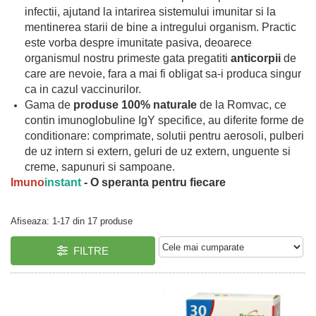
GreenPoint Trade (3 produse)
Protectie Anti-Insecte
infectii, ajutand la intarirea sistemului imunitar si la
mentinerea starii de bine a intregului organism. Practic
H3D - O'TOM(2 produse)
Protectie Solara
este vorba despre imunitate pasiva, deoarece
Health Advisors (9 produse)
Pudre
organismul nostru primeste gata pregatiti
anticorpii
de
care are nevoie, fara a mai fi obligat sa-i produca singur
Hegron Cosmetics BV (5 produse)
Sapun Natural Handmade
ca in cazul vaccinurilor.
Irisana (5 produse)
Sare de Baie
Gama de
produse 100% naturale
de la Romvac, ce
Jack N' Jill (20 produse)
Scrub de Corp
contin imunoglobuline IgY specifice, au diferite forme de
conditionare: comprimate, solutii pentru aerosoli, pulberi
Laboratoarele Remedia (98
Servetele Umede/Hartie Igienica
de uz intern si extern, geluri de uz extern, unguente si
produse)
Umeda
creme, sapunuri si sampoane.
Laboratoire Francodex (15
Spumant de Baie
Imuno
i
nstant
- O speranta pentru fiecare
produse)
Ulei de Masaj
Landgarten GMBH & CO.KG. (13
Uleiuri Esentiale
Afiseaza:
1-
17
din
17
produse
produse)
Unguente
Laropharm (25 produse)
FILTRE
Lavera (4 produse)
Liking S.p.A. (3 produse)
Mebra Brasov (54 produse)