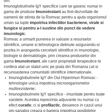
Igiena intima
Scutece Bebelusi
Solutii pentru Casa
om.
Damel Goup - Pectol (4 produse)
Imunoglobulinele IgY specifice care se gasesc numai in
Absorbante zilnice - Protej Slip
Scutece - Chilotel Sustenabile
Damhert Nutrition (3 produse)
gama de produse
Imunoinstant
au fost dezvoltate de
Absorbate de zi/noapte
Scutece Sustenabile
oamenii de stiinta de la Romvac pentru a ajuta organismul
Dasco Distribution - EasyCare (30
Chiloti Menstruali
Servetele Umede
uman sa lupte
impotriva infectiilor bacteriene, virale si
produse)
Creme si Unguente
fungice si pentru a-l sustine din punct de vedere
Seturi Copii si Bebe
Dextro Energy GmbH & Co.Kg (14
imunologic
.
Gel Intim
produse)
Suplimente Alimentare Copii si
Romvac a urmarit punerea in valoare a resurselor
Ingrijire fata
Bebe
Dr. Bronner's (57produse)
stiintifice, umane si tehnologice detinute asigurandu-si
Ingrijire par
Termometre Copii si Bebe
pozitia in avangarda cercetarii stiintifice in imunologie,
Elfa Pharm (10 produse)
biologie si dermatologie, prin crearea produselor din
Masca si Balsam
Eruslu Hygenic - Baby Fit (12
gama
Imunoinstant
, ale caror proprietati terapeutice le
Sampon
produse)
confera atat un statut unic pe piata din Romania cat si
Ingrijire picioare
Eurobio Lab OŰ (8 produse)
recunoasterea comunitatii stiintifice internationale.
Ingrijire Sani
Imunoglobulinele IgY din Oul Hiperimun Romvac -
Eurobio Lab OŰ - Wilda Siberica
tehnologie unica impotriva microorganismelor
(12 produse)
Masti Faciale
multirezistente;
Exotic-K (3 produse)
Organic Corner
Imunoglobulinele IgY specifice - imunitate pentru toate
varstele. Acestea reprezinta adjuvante nu numai cu
ey! Eco Cosmetics (1 produs)
Pastile si Bombe de Baie si Dus
efect
curativ
, ci si
profilactic
, deoarece in cazul unui
Ferribiella (8 produse)
Periute de Dinti
om sanatos creaza o bariera impotriva posibilelor