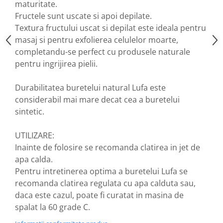
maturitate.
Nateen (28 produse)
Fructele sunt uscate si apoi depilate.
Textura fructului uscat si depilat este ideala pentru
Nature Tech (11 produse)
masaj si pentru exfolierea celulelor moarte,
Ommia Skincare & Mothercare (9
completandu-se perfect cu produsele naturale
Produse)
pentru ingrijirea pielii.
Organic Terra (2 produse)
Papoutsanis SA (37 produse)
Durabilitatea buretelui natural Lufa este
considerabil mai mare decat cea a buretelui
Pawxie (12 produse)
sintetic.
Pikdare - Pic Solutions (22
produse)
UTILIZARE:
ProdNat (6 produse)
Inainte de folosire se recomanda clatirea in jet de
ProPhyto - ProVet SA (6 produse)
apa calda.
Pentru intretinerea optima a buretelui Lufa se
Record (5 produse)
recomanda clatirea regulata cu apa calduta sau,
Rohto Pharmaceuticals Co (4
daca este cazul, poate fi curatat in masina de
produse)
spalat la 60 grade C.
Rolly Brush - Mr.White (10