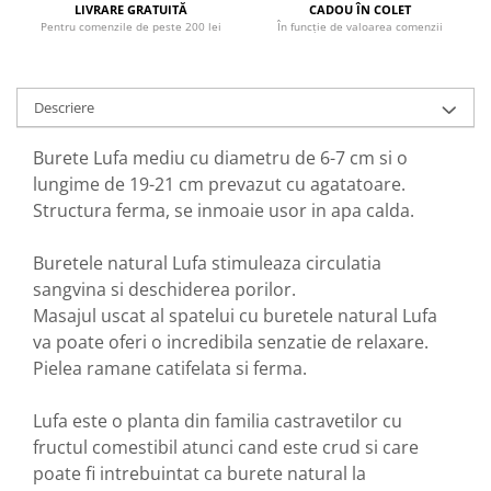
LIVRARE GRATUITĂ
CADOU ÎN COLET
GreenPoint Trade (3 produse)
Protectie Anti-Insecte
Pentru comenzile de peste 200 lei
În funcție de valoarea comenzii
H3D - O'TOM(2 produse)
Protectie Solara
Health Advisors (9 produse)
Pudre
Descriere
Hegron Cosmetics BV (5 produse)
Sapun Natural Handmade
Irisana (5 produse)
Sare de Baie
Burete Lufa mediu cu diametru de 6-7 cm si o
lungime de 19-21 cm prevazut cu agatatoare.
Jack N' Jill (20 produse)
Scrub de Corp
Structura ferma, se inmoaie usor in apa calda.
Laboratoarele Remedia (98
Servetele Umede/Hartie Igienica
produse)
Umeda
Buretele natural Lufa stimuleaza circulatia
Laboratoire Francodex (15
Spumant de Baie
sangvina si deschiderea porilor.
produse)
Ulei de Masaj
Masajul uscat al spatelui cu buretele natural Lufa
Landgarten GMBH & CO.KG. (13
va poate oferi o incredibila senzatie de relaxare.
Uleiuri Esentiale
produse)
Pielea ramane catifelata si ferma.
Unguente
Laropharm (25 produse)
Lufa este o planta din familia castravetilor cu
Lavera (4 produse)
fructul comestibil atunci cand este crud si care
Liking S.p.A. (3 produse)
poate fi intrebuintat ca burete natural la
Mebra Brasov (54 produse)