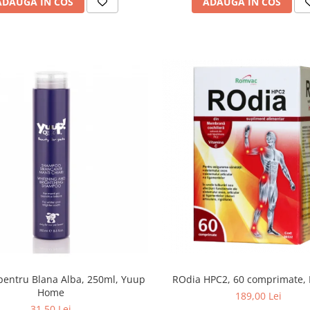
ADAUGA IN COS
ADAUGA IN COS
ROdia HPC2, 60 comprimate,
entru Blana Alba, 250ml, Yuup
Home
189,00 Lei
31,50 Lei