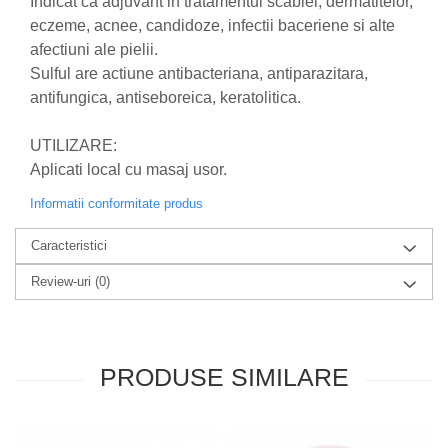
Indicat ca adjuvant in tratamentul scabiei, dermatitelor,
eczeme, acnee, candidoze, infectii baceriene si alte
Nateen (28 produse)
afectiuni ale pielii.
Nature Tech (11 produse)
Sulful are actiune antibacteriana, antiparazitara,
Ommia Skincare & Mothercare (9
antifungica, antiseboreica, keratolitica.
Produse)
Organic Terra (2 produse)
UTILIZARE:
Aplicati local cu masaj usor.
Papoutsanis SA (37 produse)
Pawxie (12 produse)
Informatii conformitate produs
Pikdare - Pic Solutions (22
Caracteristici
produse)
Review-uri
(0)
ProdNat (6 produse)
ProPhyto - ProVet SA (6 produse)
Record (5 produse)
PRODUSE SIMILARE
Rohto Pharmaceuticals Co (4
produse)
Rolly Brush - Mr.White (10