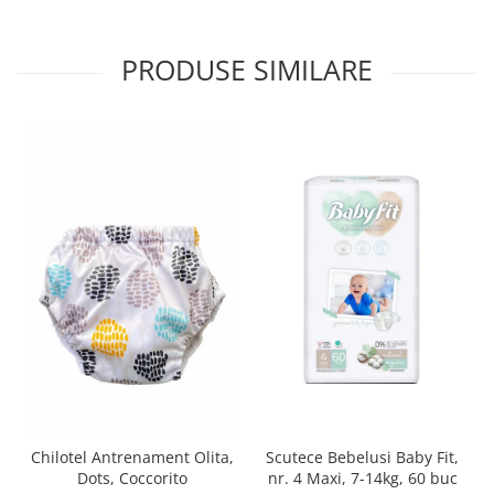
produse)
Romvac - Imunoinstant (20
produse)
PRODUSE SIMILARE
Silc - Laurella (5produse)
Splash (10 produse)
Sunvita Group (2 produse)
The Bramton Company - Simple
Solution & Out! (8 produse)
Trixie (28 produse)
Vaco Retail sp.zo.o (3 produse)
Van Vliet The Candy Company BV
(8 produse)
Vet's Best (8 produse)
Vivil A. Muller GmbH & Co.Kg (22
produse)
Scutece Bebelusi Baby Fit,
Chilotel Antrenament Olita,
Yuup! - Cosmetica Veneta (17
nr. 4 Maxi, 7-14kg, 60 buc
Dots, Coccorito
produse)