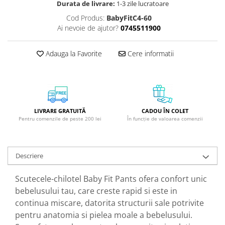
Durata de livrare:
1-3 zile lucratoare
GreenPoint Trade (3 produse)
Protectie Anti-Insecte
Cod Produs:
BabyFitC4-60
H3D - O'TOM(2 produse)
Protectie Solara
Ai nevoie de ajutor?
0745511900
Health Advisors (9 produse)
Pudre
Hegron Cosmetics BV (5 produse)
Sapun Natural Handmade
Adauga la Favorite
Cere informatii
Irisana (5 produse)
Sare de Baie
Jack N' Jill (20 produse)
Scrub de Corp
Laboratoarele Remedia (98
Servetele Umede/Hartie Igienica
produse)
Umeda
LIVRARE GRATUITĂ
CADOU ÎN COLET
Pentru comenzile de peste 200 lei
În funcție de valoarea comenzii
Laboratoire Francodex (15
Spumant de Baie
produse)
Ulei de Masaj
Landgarten GMBH & CO.KG. (13
Descriere
Uleiuri Esentiale
produse)
Unguente
Laropharm (25 produse)
Scutecele-chilotel Baby Fit Pants ofera confort unic
bebelusului tau, care creste rapid si este in
Lavera (4 produse)
continua miscare, datorita structurii sale potrivite
Liking S.p.A. (3 produse)
pentru anatomia si pielea moale a bebelusului.
Mebra Brasov (54 produse)