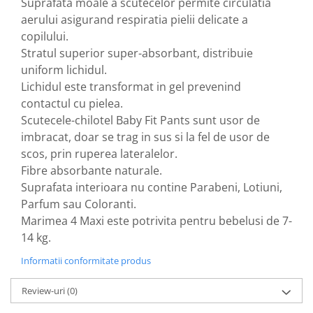
Suprafata moale a scutecelor permite circulatia
aerului asigurand respiratia pielii delicate a
Nateen (28 produse)
copilului.
Nature Tech (11 produse)
Stratul superior super-absorbant, distribuie
Ommia Skincare & Mothercare (9
uniform lichidul.
Produse)
Lichidul este transformat in gel prevenind
Organic Terra (2 produse)
contactul cu pielea.
Scutecele-chilotel Baby Fit Pants sunt usor de
Papoutsanis SA (37 produse)
imbracat, doar se trag in sus si la fel de usor de
Pawxie (12 produse)
scos, prin ruperea lateralelor.
Pikdare - Pic Solutions (22
Fibre absorbante naturale.
produse)
Suprafata interioara nu contine Parabeni, Lotiuni,
ProdNat (6 produse)
Parfum sau Coloranti.
Marimea 4 Maxi este potrivita pentru bebelusi de 7-
ProPhyto - ProVet SA (6 produse)
14 kg.
Record (5 produse)
Informatii conformitate produs
Rohto Pharmaceuticals Co (4
produse)
Review-uri
(0)
Rolly Brush - Mr.White (10