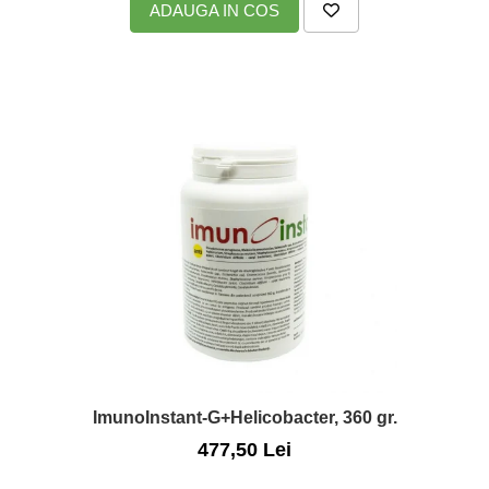
ADAUGA IN COS
Nateen (28 produse)
Nature Tech (11 produse)
Ommia Skincare & Mothercare (9
Produse)
Organic Terra (2 produse)
Papoutsanis SA (37 produse)
Pawxie (12 produse)
Pikdare - Pic Solutions (22
produse)
ProdNat (6 produse)
ProPhyto - ProVet SA (6 produse)
Record (5 produse)
Rohto Pharmaceuticals Co (4
ImunoInstant-G+Helicobacter, 360 gr.
produse)
477,50 Lei
Rolly Brush - Mr.White (10