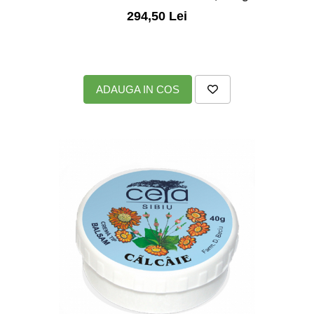
294,50 Lei
Zuluff Diapers (70 produse)
ADAUGA IN COS