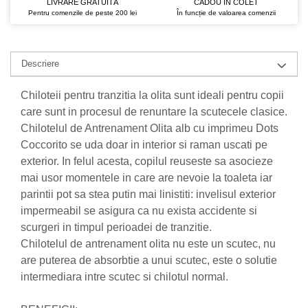
LIVRARE GRATUITĂ
CADOU ÎN COLET
Pentru comenzile de peste 200 lei
În funcție de valoarea comenzii
Nateen (28 produse)
Nature Tech (11 produse)
Ommia Skincare & Mothercare (9
Descriere
Produse)
Chiloteii pentru tranzitia la olita sunt ideali pentru copii
Organic Terra (2 produse)
care sunt in procesul de renuntare la scutecele clasice.
Papoutsanis SA (37 produse)
Chilotelul de Antrenament Olita alb cu imprimeu Dots
Pawxie (12 produse)
Coccorito se uda doar in interior si raman uscati pe
exterior. In felul acesta, copilul reuseste sa asocieze
Pikdare - Pic Solutions (22
produse)
mai usor momentele in care are nevoie la toaleta iar
parintii pot sa stea putin mai linistiti: invelisul exterior
ProdNat (6 produse)
impermeabil se asigura ca nu exista accidente si
ProPhyto - ProVet SA (6 produse)
scurgeri in timpul perioadei de tranzitie.
Record (5 produse)
Chilotelul de antrenament olita nu este un scutec, nu
are puterea de absorbtie a unui scutec, este o solutie
Rohto Pharmaceuticals Co (4
produse)
intermediara intre scutec si chilotul normal.
Rolly Brush - Mr.White (10