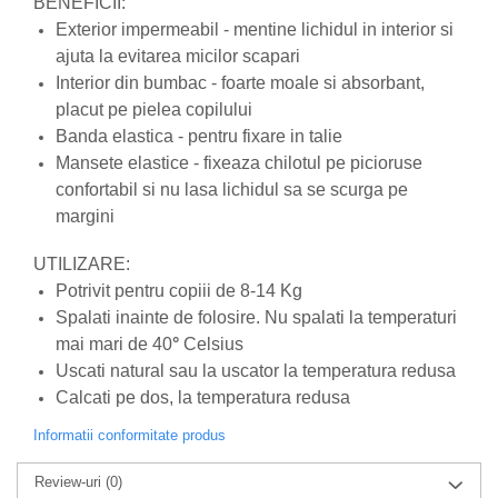
produse)
BENEFICII:
Exterior impermeabil - mentine lichidul in interior si
Romvac - Imunoinstant (20
ajuta la evitarea micilor scapari
produse)
Interior din bumbac - foarte moale si absorbant,
Silc - Laurella (5produse)
placut pe pielea copilului
Splash (10 produse)
Banda elastica - pentru fixare in talie
Sunvita Group (2 produse)
Mansete elastice - fixeaza chilotul pe picioruse
confortabil si nu lasa lichidul sa se scurga pe
The Bramton Company - Simple
margini
Solution & Out! (8 produse)
Trixie (28 produse)
UTILIZARE:
Vaco Retail sp.zo.o (3 produse)
Potrivit pentru copiii de 8-14 Kg
Spalati inainte de folosire. Nu spalati la temperaturi
Van Vliet The Candy Company BV
mai mari de 40
°
Celsius
(8 produse)
Uscati natural sau la uscator la temperatura redusa
Vet's Best (8 produse)
Calcati pe dos, la temperatura redusa
Vivil A. Muller GmbH & Co.Kg (22
produse)
Informatii conformitate produs
Yuup! - Cosmetica Veneta (17
Review-uri
(0)
produse)