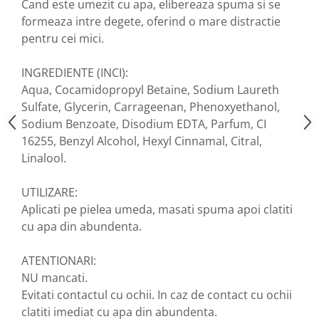
Cand este umezit cu apa, elibereaza spuma si se
Nateen (28 produse)
formeaza intre degete, oferind o mare distractie
pentru cei mici.
Nature Tech (11 produse)
Ommia Skincare & Mothercare (9
INGREDIENTE (INCI):
Produse)
Aqua, Cocamidopropyl Betaine, Sodium Laureth
Organic Terra (2 produse)
Sulfate, Glycerin, Carrageenan, Phenoxyethanol,
Papoutsanis SA (37 produse)
Sodium Benzoate, Disodium EDTA, Parfum, CI
16255, Benzyl Alcohol, Hexyl Cinnamal, Citral,
Pawxie (12 produse)
Linalool.
Pikdare - Pic Solutions (22
produse)
UTILIZARE:
ProdNat (6 produse)
Aplicati pe pielea umeda, masati spuma apoi clatiti
ProPhyto - ProVet SA (6 produse)
cu apa din abundenta.
Record (5 produse)
ATENTIONARI:
Rohto Pharmaceuticals Co (4
NU mancati.
produse)
Evitati contactul cu ochii. In caz de contact cu ochii
Rolly Brush - Mr.White (10
clatiti imediat cu apa din abundenta.