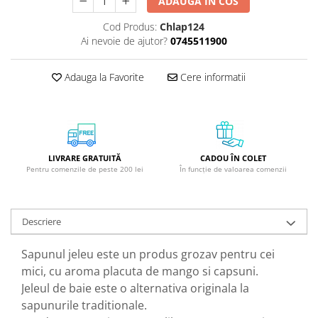
ADAUGA IN COS
GreenPoint Trade (3 produse)
Protectie Anti-Insecte
Cod Produs:
Chlap124
H3D - O'TOM(2 produse)
Protectie Solara
Ai nevoie de ajutor?
0745511900
Health Advisors (9 produse)
Pudre
Hegron Cosmetics BV (5 produse)
Sapun Natural Handmade
Adauga la Favorite
Cere informatii
Irisana (5 produse)
Sare de Baie
Jack N' Jill (20 produse)
Scrub de Corp
Laboratoarele Remedia (98
Servetele Umede/Hartie Igienica
produse)
Umeda
LIVRARE GRATUITĂ
CADOU ÎN COLET
Pentru comenzile de peste 200 lei
În funcție de valoarea comenzii
Laboratoire Francodex (15
Spumant de Baie
produse)
Ulei de Masaj
Landgarten GMBH & CO.KG. (13
Uleiuri Esentiale
Descriere
produse)
Unguente
Laropharm (25 produse)
Sapunul jeleu este un produs grozav pentru cei
mici, cu aroma placuta de mango si capsuni.
Lavera (4 produse)
Jeleul de baie este o alternativa originala la
Liking S.p.A. (3 produse)
sapunurile traditionale.
Mebra Brasov (54 produse)