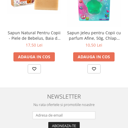
Zuluff Diapers (70 produse)
Sapun Natural Pentru Copii
Sapun Jeleu pentru Copii cu
- Piele de Bebelus, Baia de
parfum Afine, 50g, Chlapu
Plante, 100g
Chlap
17,50 Lei
10,50 Lei
ADAUGA IN COS
ADAUGA IN COS
NEWSLETTER
Nu rata ofertele si promotiile noastre