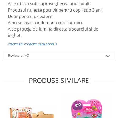
produse)
A se utiliza sub supravegherea unui adult.
Romvac - Imunoinstant (20
Produsul nu este potrivit pentru copii sub 3 ani.
produse)
Doar pentru uz extern.
Silc - Laurella (5produse)
A nu se lasa la indemana copiilor mici.
A se proteja de lumina directa a soarelui si de
Splash (10 produse)
inghet.
Sunvita Group (2 produse)
Informatii conformitate produs
The Bramton Company - Simple
Solution & Out! (8 produse)
Review-uri
(0)
Trixie (28 produse)
Vaco Retail sp.zo.o (3 produse)
Van Vliet The Candy Company BV
PRODUSE SIMILARE
(8 produse)
Vet's Best (8 produse)
Vivil A. Muller GmbH & Co.Kg (22
produse)
Yuup! - Cosmetica Veneta (17
produse)