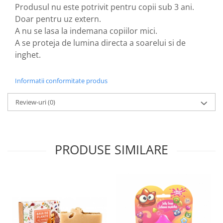
produse)
Produsul nu este potrivit pentru copii sub 3 ani.
Romvac - Imunoinstant (20
Doar pentru uz extern.
produse)
A nu se lasa la indemana copiilor mici.
Silc - Laurella (5produse)
A se proteja de lumina directa a soarelui si de
inghet.
Splash (10 produse)
Sunvita Group (2 produse)
Informatii conformitate produs
The Bramton Company - Simple
Solution & Out! (8 produse)
Review-uri
(0)
Trixie (28 produse)
Vaco Retail sp.zo.o (3 produse)
Van Vliet The Candy Company BV
PRODUSE SIMILARE
(8 produse)
Vet's Best (8 produse)
Vivil A. Muller GmbH & Co.Kg (22
produse)
Yuup! - Cosmetica Veneta (17
produse)