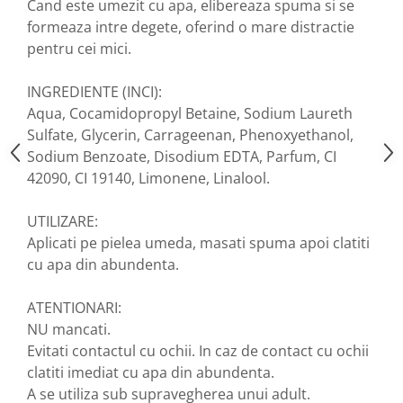
Cand este umezit cu apa, elibereaza spuma si se
Nateen (28 produse)
formeaza intre degete, oferind o mare distractie
pentru cei mici.
Nature Tech (11 produse)
Ommia Skincare & Mothercare (9
INGREDIENTE (INCI):
Produse)
Aqua, Cocamidopropyl Betaine, Sodium Laureth
Organic Terra (2 produse)
Sulfate, Glycerin, Carrageenan, Phenoxyethanol,
Papoutsanis SA (37 produse)
Sodium Benzoate, Disodium EDTA, Parfum, CI
42090, CI 19140, Limonene, Linalool.
Pawxie (12 produse)
Pikdare - Pic Solutions (22
UTILIZARE:
produse)
Aplicati pe pielea umeda, masati spuma apoi clatiti
ProdNat (6 produse)
cu apa din abundenta.
ProPhyto - ProVet SA (6 produse)
ATENTIONARI:
Record (5 produse)
NU mancati.
Rohto Pharmaceuticals Co (4
Evitati contactul cu ochii. In caz de contact cu ochii
produse)
clatiti imediat cu apa din abundenta.
Rolly Brush - Mr.White (10
A se utiliza sub supravegherea unui adult.