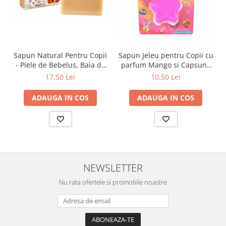
Zuluff Diapers (70 produse)
Sapun Natural Pentru Copii
Sapun Jeleu pentru Copii cu
- Piele de Bebelus, Baia de
parfum Mango si Capsuni,
Plante, 100g
50g, Chlapu Chlap
17,50 Lei
10,50 Lei
ADAUGA IN COS
ADAUGA IN COS
NEWSLETTER
Nu rata ofertele si promotiile noastre