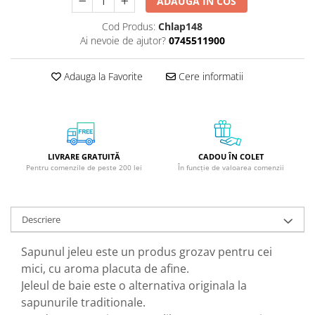
ADAUGA IN COS
GreenPoint Trade (3 produse)
Protectie Anti-Insecte
Cod Produs:
Chlap148
H3D - O'TOM(2 produse)
Protectie Solara
Ai nevoie de ajutor?
0745511900
Health Advisors (9 produse)
Pudre
Hegron Cosmetics BV (5 produse)
Sapun Natural Handmade
Adauga la Favorite
Cere informatii
Irisana (5 produse)
Sare de Baie
Jack N' Jill (20 produse)
Scrub de Corp
Laboratoarele Remedia (98
Servetele Umede/Hartie Igienica
produse)
Umeda
LIVRARE GRATUITĂ
CADOU ÎN COLET
Pentru comenzile de peste 200 lei
În funcție de valoarea comenzii
Laboratoire Francodex (15
Spumant de Baie
produse)
Ulei de Masaj
Landgarten GMBH & CO.KG. (13
Uleiuri Esentiale
Descriere
produse)
Unguente
Laropharm (25 produse)
Sapunul jeleu este un produs grozav pentru cei
mici, cu aroma placuta de afine.
Lavera (4 produse)
Jeleul de baie este o alternativa originala la
Liking S.p.A. (3 produse)
sapunurile traditionale.
Mebra Brasov (54 produse)