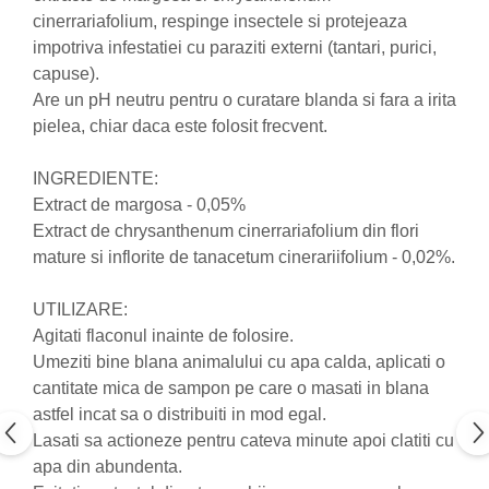
cinerrariafolium, respinge insectele si protejeaza
Nateen (28 produse)
impotriva infestatiei cu paraziti externi (tantari, purici,
Nature Tech (11 produse)
capuse).
Ommia Skincare & Mothercare (9
Are un pH neutru pentru o curatare blanda si fara a irita
Produse)
pielea, chiar daca este folosit frecvent.
Organic Terra (2 produse)
INGREDIENTE:
Papoutsanis SA (37 produse)
Extract de margosa - 0,05%
Pawxie (12 produse)
Extract de chrysanthenum cinerrariafolium din flori
Pikdare - Pic Solutions (22
mature si inflorite de tanacetum cinerariifolium - 0,02%.
produse)
UTILIZARE:
ProdNat (6 produse)
Agitati flaconul inainte de folosire.
ProPhyto - ProVet SA (6 produse)
Umeziti bine blana animalului cu apa calda, aplicati o
Record (5 produse)
cantitate mica de sampon pe care o masati in blana
Rohto Pharmaceuticals Co (4
astfel incat sa o distribuiti in mod egal.
produse)
Lasati sa actioneze pentru cateva minute apoi clatiti cu
apa din abundenta.
Rolly Brush - Mr.White (10