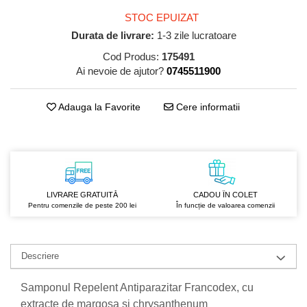
GreenPoint Trade (3 produse)
Protectie Anti-Insecte
STOC EPUIZAT
H3D - O'TOM(2 produse)
Protectie Solara
Durata de livrare:
1-3 zile lucratoare
Health Advisors (9 produse)
Pudre
Cod Produs:
175491
Ai nevoie de ajutor?
0745511900
Hegron Cosmetics BV (5 produse)
Sapun Natural Handmade
Irisana (5 produse)
Sare de Baie
Adauga la Favorite
Cere informatii
Jack N' Jill (20 produse)
Scrub de Corp
Laboratoarele Remedia (98
Servetele Umede/Hartie Igienica
produse)
Umeda
Laboratoire Francodex (15
Spumant de Baie
produse)
Ulei de Masaj
LIVRARE GRATUITĂ
CADOU ÎN COLET
Landgarten GMBH & CO.KG. (13
Pentru comenzile de peste 200 lei
În funcție de valoarea comenzii
Uleiuri Esentiale
produse)
Unguente
Laropharm (25 produse)
Descriere
Lavera (4 produse)
Liking S.p.A. (3 produse)
Samponul Repelent Antiparazitar Francodex, cu
extracte de margosa si chrysanthenum
Mebra Brasov (54 produse)