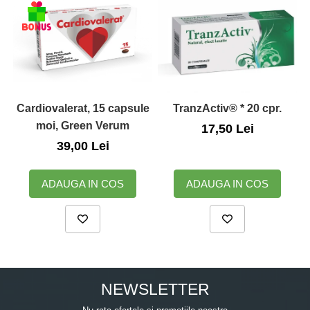
Cardiovalerat, 15 capsule
TranzActiv® * 20 cpr.
D
moi, Green Verum
17,50 Lei
39,00 Lei
ADAUGA IN COS
ADAUGA IN COS
NEWSLETTER