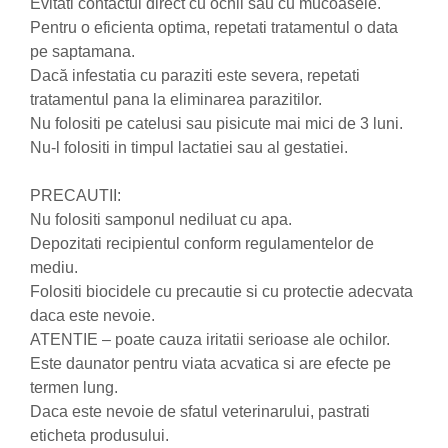
produse)
Evitati contactul direct cu ochii sau cu mucoasele.
Pentru o eficienta optima, repetati tratamentul o data
Romvac - Imunoinstant (20
pe saptamana.
produse)
Dacă infestatia cu paraziti este severa, repetati
Silc - Laurella (5produse)
tratamentul pana la eliminarea parazitilor.
Splash (10 produse)
Nu folositi pe catelusi sau pisicute mai mici de 3 luni.
Sunvita Group (2 produse)
Nu-l folositi in timpul lactatiei sau al gestatiei.
The Bramton Company - Simple
PRECAUTII:
Solution & Out! (8 produse)
Nu folositi samponul nediluat cu apa.
Trixie (28 produse)
Depozitati recipientul conform regulamentelor de
Vaco Retail sp.zo.o (3 produse)
mediu.
Van Vliet The Candy Company BV
Folositi biocidele cu precautie si cu protectie adecvata
(8 produse)
daca este nevoie.
ATENTIE – poate cauza iritatii serioase ale ochilor.
Vet's Best (8 produse)
Este daunator pentru viata acvatica si are efecte pe
Vivil A. Muller GmbH & Co.Kg (22
termen lung.
produse)
Daca este nevoie de sfatul veterinarului, pastrati
Yuup! - Cosmetica Veneta (17
eticheta produsului.
produse)