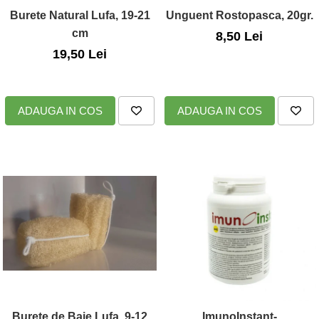
Burete Natural Lufa, 19-21
Unguent Rostopasca, 20gr.
Nateen (28 produse)
cm
8,50 Lei
Nature Tech (11 produse)
19,50 Lei
Ommia Skincare & Mothercare (9
Produse)
Organic Terra (2 produse)
ADAUGA IN COS
ADAUGA IN COS
Papoutsanis SA (37 produse)
Pawxie (12 produse)
Pikdare - Pic Solutions (22
produse)
ProdNat (6 produse)
ProPhyto - ProVet SA (6 produse)
Record (5 produse)
Rohto Pharmaceuticals Co (4
produse)
Rolly Brush - Mr.White (10
Burete de Baie Lufa, 9-12
ImunoInstant-