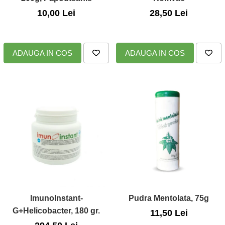
10,00 Lei
28,50 Lei
Zuluff Diapers (70 produse)
ADAUGA IN COS
ADAUGA IN COS
ImunoInstant-
Pudra Mentolata, 75g
G+Helicobacter, 180 gr.
11,50 Lei