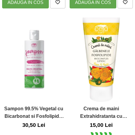
ADAUGA IN COS
ADAUGA IN COS
Sampon 99.5% Vegetal cu
Crema de maini
Bicarbonat si Fosfolipide,
Extrahidratanta cu
200 ml
Galbenele si Fosfolipide,
30,50 Lei
15,00 Lei
50ml