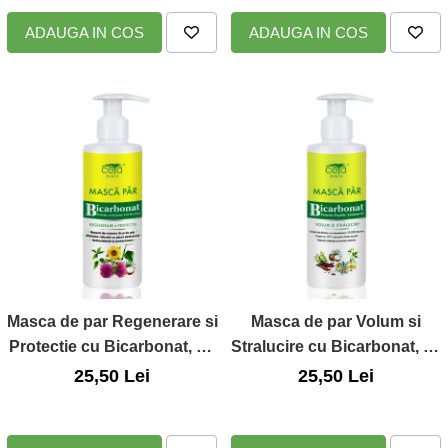
ADAUGA IN COS
ADAUGA IN COS
Masca de par Regenerare si
Masca de par Volum si
Protectie cu Bicarbonat, cu
Stralucire cu Bicarbonat, cu
pompita, 200 ml
Pompita, 200 ml
25,50 Lei
25,50 Lei