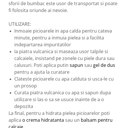
produse)
sforii de bumbac este usor de transportat si poate
Romvac - Imunoinstant (20
fi folosita oriunde ai nevoie.
produse)
UTILIZARE:
Silc - Laurella (5produse)
Inmoaie picioarele in apa calda pentru cateva
Splash (10 produse)
minute, pentru a inmuia pielea si a facilita
Sunvita Group (2 produse)
indepartarea impuritatilor
The Bramton Company - Simple
Ia piatra vulcanica si maseaza usor talpile si
Solution & Out! (8 produse)
calcaiele, insistand pe zonele cu piele dura sau
calusuri. Poti aplica putin
sapun
sau
gel de dus
Trixie (28 produse)
pentru a ajuta la curatare
Vaco Retail sp.zo.o (3 produse)
Clateste picioarele cu apa calduta si usca-le cu
Van Vliet The Candy Company BV
un prosop
(8 produse)
Curata piatra vulcanica cu apa si sapun dupa
Vet's Best (8 produse)
utilizare si las-o sa se usuce inainte de a o
depozita
Vivil A. Muller GmbH & Co.Kg (22
produse)
La final, pentru a hidrata pielea picioarelor poti
aplica
o crema hidratanta
sau un
balsam pentru
Yuup! - Cosmetica Veneta (17
produse)
calcaie