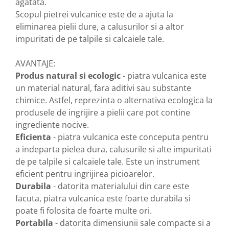
agatata.
Scopul pietrei vulcanice este de a ajuta la
Nateen (28 produse)
eliminarea pielii dure, a calusurilor si a altor
Nature Tech (11 produse)
impuritati de pe talpile si calcaiele tale.
Ommia Skincare & Mothercare (9
Produse)
AVANTAJE:
Organic Terra (2 produse)
Produs natural si ecologic
- piatra vulcanica este
un material natural, fara aditivi sau substante
Papoutsanis SA (37 produse)
chimice. Astfel, reprezinta o alternativa ecologica la
Pawxie (12 produse)
produsele de ingrijire a pielii care pot contine
Pikdare - Pic Solutions (22
ingrediente nocive.
produse)
Eficienta
- piatra vulcanica este conceputa pentru
ProdNat (6 produse)
a indeparta pielea dura, calusurile si alte impuritati
de pe talpile si calcaiele tale. Este un instrument
ProPhyto - ProVet SA (6 produse)
eficient pentru ingrijirea picioarelor.
Record (5 produse)
Durabila
- datorita materialului din care este
Rohto Pharmaceuticals Co (4
facuta, piatra vulcanica este foarte durabila si
produse)
poate fi folosita de foarte multe ori.
Rolly Brush - Mr.White (10
Portabila
- datorita dimensiunii sale compacte si a