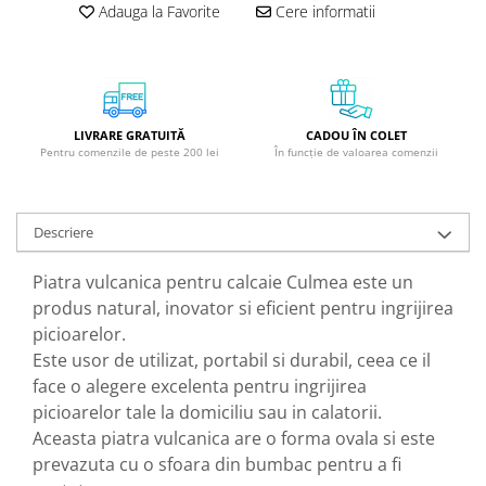
Adauga la Favorite
Cere informatii
GreenPoint Trade (3 produse)
Protectie Anti-Insecte
H3D - O'TOM(2 produse)
Protectie Solara
Health Advisors (9 produse)
Pudre
Hegron Cosmetics BV (5 produse)
Sapun Natural Handmade
LIVRARE GRATUITĂ
CADOU ÎN COLET
Irisana (5 produse)
Sare de Baie
Pentru comenzile de peste 200 lei
În funcție de valoarea comenzii
Jack N' Jill (20 produse)
Scrub de Corp
Laboratoarele Remedia (98
Servetele Umede/Hartie Igienica
Descriere
produse)
Umeda
Laboratoire Francodex (15
Spumant de Baie
Piatra vulcanica pentru calcaie Culmea este un
produse)
Ulei de Masaj
produs natural, inovator si eficient pentru ingrijirea
Landgarten GMBH & CO.KG. (13
picioarelor.
Uleiuri Esentiale
produse)
Este usor de utilizat, portabil si durabil, ceea ce il
Unguente
Laropharm (25 produse)
face o alegere excelenta pentru ingrijirea
picioarelor tale la domiciliu sau in calatorii.
Lavera (4 produse)
Aceasta piatra vulcanica are o forma ovala si este
Liking S.p.A. (3 produse)
prevazuta cu o sfoara din bumbac pentru a fi
Mebra Brasov (54 produse)