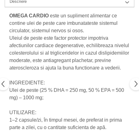
Descriere
Nateen (28 produse)
OMEGA CARDIO
este un supliment alimentar ce
Nature Tech (11 produse)
contine ulei de peste care imbunatateste sistemul
Ommia Skincare & Mothercare (9
circulator, sistemul nervos si osos.
Produse)
Uleiul de peste este factor protector impotriva
Organic Terra (2 produse)
afectiunilor cardiace degenerative, echilibreaza nivelul
colesterolului si al trigliceridelor in cazul dislipidemiilor
Papoutsanis SA (37 produse)
moderate, este antiagregant plachetar, previne
Pawxie (12 produse)
ateroscleroza si ajuta la buna functionare a vederii.
Pikdare - Pic Solutions (22
produse)
INGREDIENTE:
ProdNat (6 produse)
Ulei de peste (25 % DHA = 250 mg, 50 % EPA = 500
mg) – 1000 mg;
ProPhyto - ProVet SA (6 produse)
Record (5 produse)
UTILIZARE:
Rohto Pharmaceuticals Co (4
1–2 capsule/zi, în timpul mesei, de preferat in prima
produse)
parte a zilei, cu o cantitate suficienta de apă.
Rolly Brush - Mr.White (10