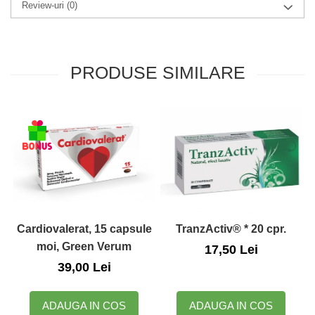
Review-uri
(0)
Zuluff Diapers (70 produse)
PRODUSE SIMILARE
Cardiovalerat, 15 capsule
TranzActiv® * 20 cpr.
D
moi, Green Verum
17,50 Lei
39,00 Lei
ADAUGA IN COS
ADAUGA IN COS