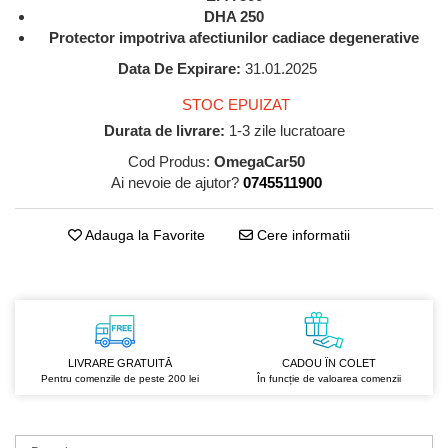
GreenPoint Trade (3 produse)
Protectie Anti-Insecte
DHA 250
Protector impotriva afectiunilor cadiace degenerative
H3D - O'TOM(2 produse)
Protectie Solara
Data De Expirare:
31.01.2025
Health Advisors (9 produse)
Pudre
STOC EPUIZAT
Hegron Cosmetics BV (5 produse)
Sapun Natural Handmade
Durata de livrare:
1-3 zile lucratoare
Irisana (5 produse)
Sare de Baie
Cod Produs:
OmegaCar50
Jack N' Jill (20 produse)
Scrub de Corp
Ai nevoie de ajutor?
0745511900
Laboratoarele Remedia (98
Servetele Umede/Hartie Igienica
produse)
Umeda
Adauga la Favorite
Cere informatii
Laboratoire Francodex (15
Spumant de Baie
produse)
Ulei de Masaj
Landgarten GMBH & CO.KG. (13
Uleiuri Esentiale
produse)
Unguente
Laropharm (25 produse)
LIVRARE GRATUITĂ
CADOU ÎN COLET
Pentru comenzile de peste 200 lei
În funcție de valoarea comenzii
Lavera (4 produse)
Liking S.p.A. (3 produse)
Mebra Brasov (54 produse)