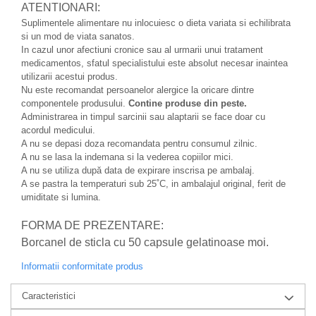
produse)
ATENTIONARI:
Suplimentele alimentare nu inlocuiesc o dieta variata si echilibrata
Romvac - Imunoinstant (20
si un mod de viata sanatos.
produse)
In cazul unor afectiuni cronice sau al urmarii unui tratament
Silc - Laurella (5produse)
medicamentos, sfatul specialistului este absolut necesar inaintea
utilizarii acestui produs.
Splash (10 produse)
Nu este recomandat persoanelor alergice la oricare dintre
Sunvita Group (2 produse)
componentele produsului.
Contine produse din peste.
Administrarea in timpul sarcinii sau alaptarii se face doar cu
The Bramton Company - Simple
acordul medicului.
Solution & Out! (8 produse)
A nu se depasi doza recomandata pentru consumul zilnic.
A nu se lasa la indemana si la vederea copiilor mici.
Trixie (28 produse)
A nu se utiliza după data de expirare inscrisa pe ambalaj.
Vaco Retail sp.zo.o (3 produse)
A se pastra la temperaturi sub 25˚C, in ambalajul original, ferit de
umiditate si lumina.
Van Vliet The Candy Company BV
(8 produse)
FORMA DE PREZENTARE:
Vet's Best (8 produse)
Borcanel de sticla cu 50 capsule gelatinoase moi.
Vivil A. Muller GmbH & Co.Kg (22
Informatii conformitate produs
produse)
Caracteristici
Yuup! - Cosmetica Veneta (17
produse)