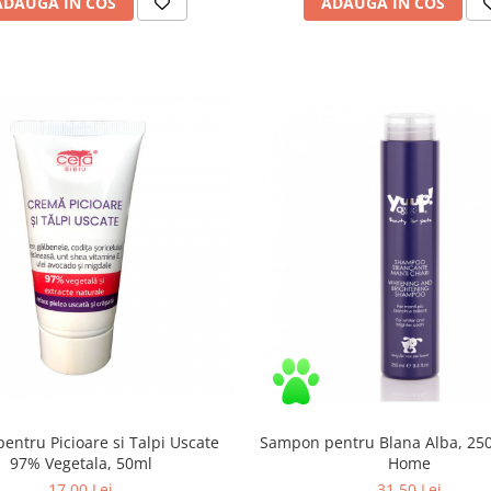
ADAUGA IN COS
ADAUGA IN COS
entru Picioare si Talpi Uscate
Sampon pentru Blana Alba, 25
97% Vegetala, 50ml
Home
17,00 Lei
31,50 Lei