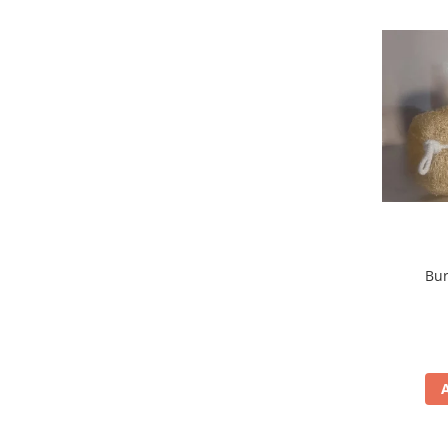
Nateen (28 produse)
Nature Tech (11 produse)
Ommia Skincare & Mothercare (9
Produse)
Organic Terra (2 produse)
Papoutsanis SA (37 produse)
Pawxie (12 produse)
Pikdare - Pic Solutions (22
produse)
Bur
ProdNat (6 produse)
ProPhyto - ProVet SA (6 produse)
Record (5 produse)
Rohto Pharmaceuticals Co (4
produse)
Rolly Brush - Mr.White (10