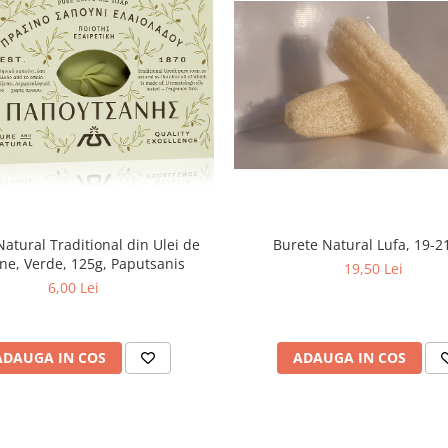
atural Traditional din Ulei de
Burete Natural Lufa, 19-2
ne, Verde, 125g, Paputsanis
19,50 Lei
6,00 Lei
ADAUGA IN COS
ADAUGA IN COS