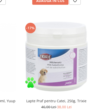
ADAUGA IN COS
-17%
Lapte Praf pentru Catei, 250g, Trixie
0ml, Yuup
46,00 Lei
38,00 Lei