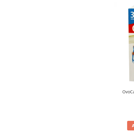
produse)
Romvac - Imunoinstant (20
produse)
Silc - Laurella (5produse)
Splash (10 produse)
Sunvita Group (2 produse)
The Bramton Company - Simple
Solution & Out! (8 produse)
Trixie (28 produse)
Vaco Retail sp.zo.o (3 produse)
Van Vliet The Candy Company BV
OvoCa
(8 produse)
Vet's Best (8 produse)
Vivil A. Muller GmbH & Co.Kg (22
produse)
Yuup! - Cosmetica Veneta (17
produse)