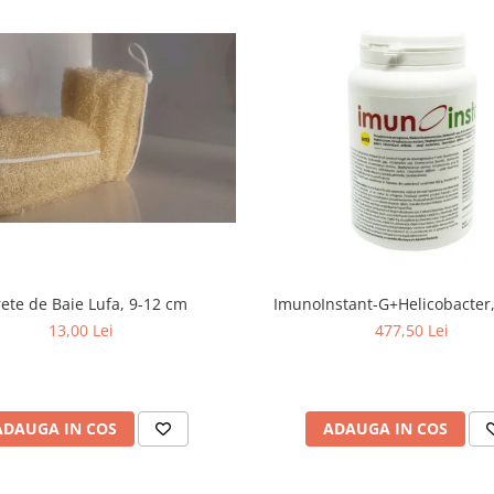
ete de Baie Lufa, 9-12 cm
ImunoInstant-G+Helicobacter,
13,00 Lei
477,50 Lei
ADAUGA IN COS
ADAUGA IN COS