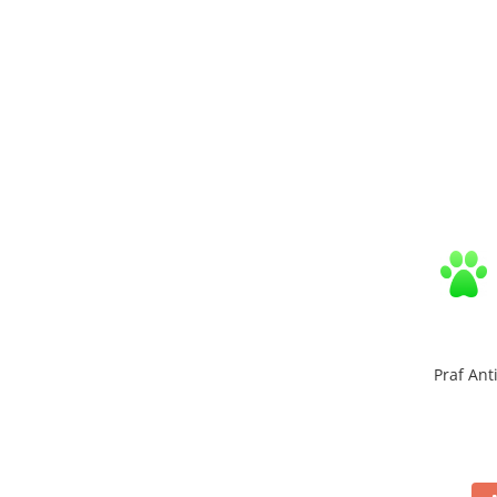
Zuluff Diapers (70 produse)
Praf Ant