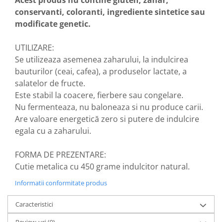
produse)
conservanti, coloranti, ingrediente sintetice sau
Romvac - Imunoinstant (20
modificate genetic.
produse)
Silc - Laurella (5produse)
UTILIZARE:
Splash (10 produse)
Se utilizeaza asemenea zaharului, la indulcirea
bauturilor (ceai, cafea), a produselor lactate, a
Sunvita Group (2 produse)
salatelor de fructe.
The Bramton Company - Simple
Este stabil la coacere, fierbere sau congelare.
Solution & Out! (8 produse)
Nu fermenteaza, nu baloneaza si nu produce carii.
Trixie (28 produse)
Are valoare energetică zero si putere de indulcire
Vaco Retail sp.zo.o (3 produse)
egala cu a zaharului.
Van Vliet The Candy Company BV
(8 produse)
FORMA DE PREZENTARE:
Cutie metalica cu 450 grame indulcitor natural.
Vet's Best (8 produse)
Informatii conformitate produs
Vivil A. Muller GmbH & Co.Kg (22
produse)
Caracteristici
Yuup! - Cosmetica Veneta (17
produse)
Review-uri
(0)