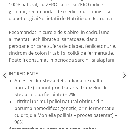
100% natural, cu ZERO calorii si ZERO indice
Nateen (28 produse)
glicemic, recomandat de medicii nutritionisti si
Nature Tech (11 produse)
diabetologi ai Societatii de Nutritie din Romania.
Ommia Skincare & Mothercare (9
Recomandat in curele de slabire, in cadrul unei
Produse)
alimentatii echilibrate si sanatoase, dar si
Organic Terra (2 produse)
persoanelor care sufera de diabet, fenilcetonurie,
Papoutsanis SA (37 produse)
sindrom de colon iritabil si colită de fermentatie.
Pawxie (12 produse)
Poate fi consumat in perioada sarcinii si alaptarii.
Pikdare - Pic Solutions (22
INGREDIENTE:
produse)
Amestec din Stevia Rebaudiana de inalta
ProdNat (6 produse)
puritate (obtinut prin tratarea frunzelor de
ProPhyto - ProVet SA (6 produse)
Stevia cu apa fierbinte) – 2%
Record (5 produse)
Eritritol (primul poliol natural obtinut din
porumb nemodificat genetic, prin fermentatie
Rohto Pharmaceuticals Co (4
cu drojdia Moniella pollinis – proces patentat) –
produse)
98%.
Rolly Brush - Mr.White (10
Acest produs nu contine gluten, zahar,