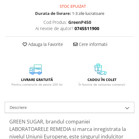
GreenPoint Trade (3 produse)
Protectie Anti-Insecte
STOC EPUIZAT
Durata de livrare:
1-3 zile lucratoare
H3D - O'TOM(2 produse)
Protectie Solara
Cod Produs:
GreenP450
Health Advisors (9 produse)
Pudre
Ai nevoie de ajutor?
0745511900
Hegron Cosmetics BV (5 produse)
Sapun Natural Handmade
Irisana (5 produse)
Sare de Baie
Adauga la Favorite
Cere informatii
Jack N' Jill (20 produse)
Scrub de Corp
Laboratoarele Remedia (98
Servetele Umede/Hartie Igienica
produse)
Umeda
Laboratoire Francodex (15
Spumant de Baie
LIVRARE GRATUITĂ
CADOU ÎN COLET
produse)
Pentru comenzile de peste 200 lei
În funcție de valoarea comenzii
Ulei de Masaj
Landgarten GMBH & CO.KG. (13
Uleiuri Esentiale
produse)
Unguente
Descriere
Laropharm (25 produse)
Lavera (4 produse)
GREEN SUGAR, brandul companiei
LABORATOARELE REMEDIA si marca inregistrata la
Liking S.p.A. (3 produse)
nivelul Uniunii Europene, este singurul indulcitor
Mebra Brasov (54 produse)