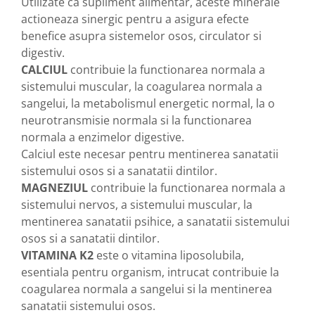
Utilizate ca supliment alimentar, aceste minerale
produse)
actioneaza sinergic pentru a asigura efecte
Romvac - Imunoinstant (20
benefice asupra sistemelor osos, circulator si
produse)
digestiv.
Silc - Laurella (5produse)
CALCIUL
contribuie la functionarea normala a
Splash (10 produse)
sistemului muscular, la coagularea normala a
sangelui, la metabolismul energetic normal, la o
Sunvita Group (2 produse)
neurotransmisie normala si la functionarea
The Bramton Company - Simple
normala a enzimelor digestive.
Solution & Out! (8 produse)
Calciul este necesar pentru mentinerea sanatatii
Trixie (28 produse)
sistemului osos si a sanatatii dintilor.
Vaco Retail sp.zo.o (3 produse)
MAGNEZIUL
contribuie la functionarea normala a
sistemului nervos, a sistemului muscular, la
Van Vliet The Candy Company BV
(8 produse)
mentinerea sanatatii psihice, a sanatatii sistemului
osos si a sanatatii dintilor.
Vet's Best (8 produse)
VITAMINA K2
este o vitamina liposolubila,
Vivil A. Muller GmbH & Co.Kg (22
esentiala pentru organism, intrucat contribuie la
produse)
coagularea normala a sangelui si la mentinerea
Yuup! - Cosmetica Veneta (17
sanatatii sistemului osos.
produse)