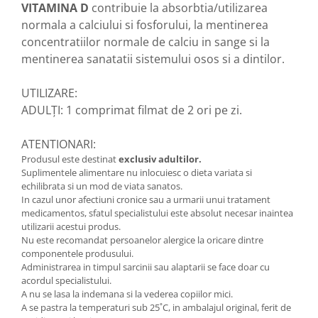
VITAMINA D
contribuie la absorbtia/utilizarea
Zuluff Diapers (70 produse)
normala a calciului si fosforului, la mentinerea
concentratiilor normale de calciu in sange si la
mentinerea sanatatii sistemului osos si a dintilor.
UTILIZARE:
ADULȚI: 1 comprimat filmat de 2 ori pe zi.
ATENTIONARI:
Produsul este destinat
exclusiv adultilor.
Suplimentele alimentare nu inlocuiesc o dieta variata si
echilibrata si un mod de viata sanatos.
In cazul unor afectiuni cronice sau a urmarii unui tratament
medicamentos, sfatul specialistului este absolut necesar inaintea
utilizarii acestui produs.
Nu este recomandat persoanelor alergice la oricare dintre
componentele produsului.
Administrarea in timpul sarcinii sau alaptarii se face doar cu
acordul specialistului.
A nu se lasa la indemana si la vederea copiilor mici.
A se pastra la temperaturi sub 25˚C, in ambalajul original, ferit de