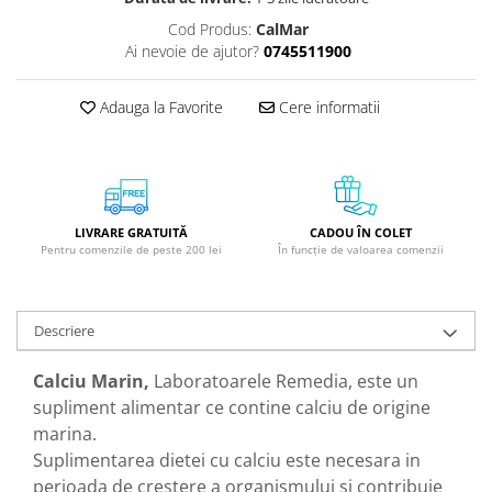
GreenPoint Trade (3 produse)
Protectie Anti-Insecte
Cod Produs:
CalMar
H3D - O'TOM(2 produse)
Protectie Solara
Ai nevoie de ajutor?
0745511900
Health Advisors (9 produse)
Pudre
Adauga la Favorite
Cere informatii
Hegron Cosmetics BV (5 produse)
Sapun Natural Handmade
Irisana (5 produse)
Sare de Baie
Jack N' Jill (20 produse)
Scrub de Corp
Laboratoarele Remedia (98
Servetele Umede/Hartie Igienica
LIVRARE GRATUITĂ
CADOU ÎN COLET
produse)
Umeda
Pentru comenzile de peste 200 lei
În funcție de valoarea comenzii
Laboratoire Francodex (15
Spumant de Baie
produse)
Ulei de Masaj
Descriere
Landgarten GMBH & CO.KG. (13
Uleiuri Esentiale
produse)
Unguente
Calciu Marin,
Laboratoarele Remedia, este un
Laropharm (25 produse)
supliment alimentar ce contine calciu de origine
Lavera (4 produse)
marina.
Liking S.p.A. (3 produse)
Suplimentarea dietei cu calciu este necesara in
perioada de crestere a organismului si contribuie
Mebra Brasov (54 produse)