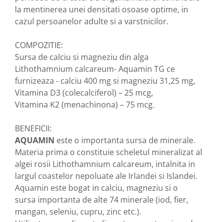
la mentinerea unei densitati osoase optime, in
Nateen (28 produse)
cazul persoanelor adulte si a varstnicilor.
Nature Tech (11 produse)
COMPOZITIE:
Ommia Skincare & Mothercare (9
Produse)
Sursa de calciu si magneziu din alga
Lithothamnium calcareum- Aquamin TG ce
Organic Terra (2 produse)
furnizeaza - calciu 400 mg si magneziu 31,25 mg,
Papoutsanis SA (37 produse)
Vitamina D3 (colecalciferol) – 25 mcg,
Pawxie (12 produse)
Vitamina K2 (menachinona) – 75 mcg.
Pikdare - Pic Solutions (22
produse)
BENEFICII:
AQUAMIN
este o importanta sursa de minerale.
ProdNat (6 produse)
Materia prima o constituie scheletul mineralizat al
ProPhyto - ProVet SA (6 produse)
algei rosii Lithothamnium calcareum, intalnita in
Record (5 produse)
largul coastelor nepoluate ale Irlandei si Islandei.
Aquamin este bogat in calciu, magneziu si o
Rohto Pharmaceuticals Co (4
produse)
sursa importanta de alte 74 minerale (iod, fier,
mangan, seleniu, cupru, zinc etc.).
Rolly Brush - Mr.White (10