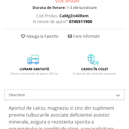
STOC EPUIZAT
GreenPoint Trade (3 produse)
Protectie Anti-Insecte
Durata de livrare:
1-3 zile lucratoare
H3D - O'TOM(2 produse)
Protectie Solara
Cod Produs:
CaMgZn40Rem
Ai nevoie de ajutor?
0745511900
Health Advisors (9 produse)
Pudre
Hegron Cosmetics BV (5 produse)
Sapun Natural Handmade
Adauga la Favorite
Cere informatii
Irisana (5 produse)
Sare de Baie
Jack N' Jill (20 produse)
Scrub de Corp
Laboratoarele Remedia (98
Servetele Umede/Hartie Igienica
produse)
Umeda
LIVRARE GRATUITĂ
CADOU ÎN COLET
Laboratoire Francodex (15
Spumant de Baie
Pentru comenzile de peste 200 lei
În funcție de valoarea comenzii
produse)
Ulei de Masaj
Landgarten GMBH & CO.KG. (13
Uleiuri Esentiale
produse)
Descriere
Unguente
Laropharm (25 produse)
Aportul de calciu, magneziu si zinc din supliment
Lavera (4 produse)
previne tulburarile asociate deficientei acestor
Liking S.p.A. (3 produse)
minerale, asigura o rezistenta sporita a
organismului in conditii de stres, suprasolicitare
Mebra Brasov (54 produse)