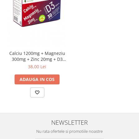
Calciu 1200mg + Magneziu
300mg + Zinc 20mg + D3
2.000 U.I., 30 plicuri
38,00 Lei
ADAUGA IN COS
NEWSLETTER
Nu rata ofertele si promotiile noastre