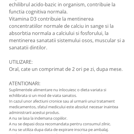
echilibrul acido-bazic in organism, contribuie la
Zuluff Diapers (70 produse)
functia cognitiva normala.
Vitamina D3 contribuie la mentinerea
concentratiilor normale de calciu in sange si la
absorbtia normala a calciului si fosforului, la
mentinerea sanatatii sistemului osos, muscular si a
sanatatii dintilor.
UTILIZARE:
Oral, cate un comprimat de 2 ori pe zi, dupa mese.
ATENTIONARI:
Suplimentele alimentare nu inlocuiesc o dieta variata si
echilibrata si un mod de viata sanatos.
In cazul unor afectiuni cronice sau al urmarii unui tratament
medicamentos, sfatul medicului este absolut necesar inaintea
administrarii acestui produs.
A nu se lasa la indemana copiilor.
A nu se depasi doza recomandata pentru consumul zilnic.
A nu se utiliza dupa data de expirare inscrisa pe ambalaj.