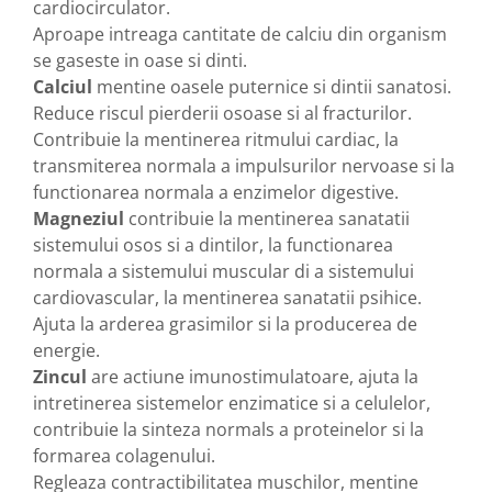
produse)
cardiocirculator.
Aproape intreaga cantitate de calciu din organism
Romvac - Imunoinstant (20
produse)
se gaseste in oase si dinti.
Calciul
mentine oasele puternice si dintii sanatosi.
Silc - Laurella (5produse)
Reduce riscul pierderii osoase si al fracturilor.
Splash (10 produse)
Contribuie la mentinerea ritmului cardiac, la
Sunvita Group (2 produse)
transmiterea normala a impulsurilor nervoase si la
functionarea normala a enzimelor digestive.
The Bramton Company - Simple
Solution & Out! (8 produse)
Magneziul
contribuie la mentinerea sanatatii
sistemului osos si a dintilor, la functionarea
Trixie (28 produse)
normala a sistemului muscular di a sistemului
Vaco Retail sp.zo.o (3 produse)
cardiovascular, la mentinerea sanatatii psihice.
Van Vliet The Candy Company BV
Ajuta la arderea grasimilor si la producerea de
(8 produse)
energie.
Vet's Best (8 produse)
Zincul
are actiune imunostimulatoare, ajuta la
intretinerea sistemelor enzimatice si a celulelor,
Vivil A. Muller GmbH & Co.Kg (22
contribuie la sinteza normals a proteinelor si la
produse)
formarea colagenului.
Yuup! - Cosmetica Veneta (17
Regleaza contractibilitatea muschilor, mentine
produse)