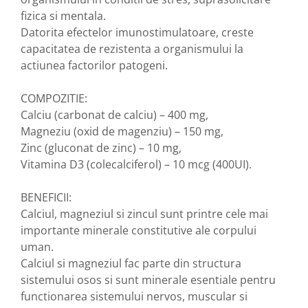
fizica si mentala.
Nateen (28 produse)
Datorita efectelor imunostimulatoare, creste
Nature Tech (11 produse)
capacitatea de rezistenta a organismului la
Ommia Skincare & Mothercare (9
actiunea factorilor patogeni.
Produse)
COMPOZITIE:
Organic Terra (2 produse)
Calciu (carbonat de calciu) – 400 mg,
Papoutsanis SA (37 produse)
Magneziu (oxid de magenziu) – 150 mg,
Pawxie (12 produse)
Zinc (gluconat de zinc) – 10 mg,
Pikdare - Pic Solutions (22
Vitamina D3 (colecalciferol) – 10 mcg (400UI).
produse)
BENEFICII:
ProdNat (6 produse)
Calciul, magneziul si zincul sunt printre cele mai
ProPhyto - ProVet SA (6 produse)
importante minerale constitutive ale corpului
Record (5 produse)
uman.
Rohto Pharmaceuticals Co (4
Calciul si magneziul fac parte din structura
produse)
sistemului osos si sunt minerale esentiale pentru
functionarea sistemului nervos, muscular si
Rolly Brush - Mr.White (10