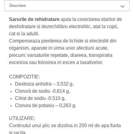
Descriere
Nateen (28 produse)
Nature Tech (11 produse)
Sarurile de rehidratare
ajuta la corectarea starilor de
deshidratare si dezechilibru electrolitic, atat la copii,
Ommia Skincare & Mothercare (9
Produse)
cat si la adulti.
Compenseaza pierderea de lichide si electroliti din
Organic Terra (2 produse)
organism, aparute in urma unor afectiuni acute,
Papoutsanis SA (37 produse)
precum: varsaturile repetate, diareea, transpiratia
Pawxie (12 produse)
excesiva sau folosirea in exces a laxativelor.
Pikdare - Pic Solutions (22
produse)
COMPOZITIE:
Dextroza anhidra – 3,532 g,
ProdNat (6 produse)
Clorură de sodiu -0,614 g,
ProPhyto - ProVet SA (6 produse)
Citrat de sodiu -0,510 g,
Record (5 produse)
Clorura de potasiu – 0,263 g.
Rohto Pharmaceuticals Co (4
UTILIZARE:
produse)
Continutul unui plic se dizolva in 200 ml de apa fiarta
Rolly Brush - Mr.White (10
si racita.