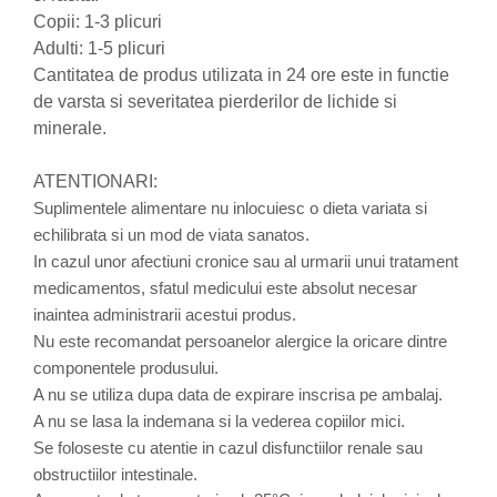
produse)
Copii: 1-3 plicuri
Romvac - Imunoinstant (20
Adulti: 1-5 plicuri
produse)
Cantitatea de produs utilizata in 24 ore este in functie
Silc - Laurella (5produse)
de varsta si severitatea pierderilor de lichide si
minerale.
Splash (10 produse)
Sunvita Group (2 produse)
ATENTIONARI:
The Bramton Company - Simple
Suplimentele alimentare nu inlocuiesc o dieta variata si
Solution & Out! (8 produse)
echilibrata si un mod de viata sanatos.
Trixie (28 produse)
In cazul unor afectiuni cronice sau al urmarii unui tratament
Vaco Retail sp.zo.o (3 produse)
medicamentos, sfatul medicului este absolut necesar
inaintea administrarii acestui produs.
Van Vliet The Candy Company BV
Nu este recomandat persoanelor alergice la oricare dintre
(8 produse)
componentele produsului.
Vet's Best (8 produse)
A nu se utiliza dupa data de expirare inscrisa pe ambalaj.
Vivil A. Muller GmbH & Co.Kg (22
A nu se lasa la indemana si la vederea copiilor mici.
produse)
Se foloseste cu atentie in cazul disfunctiilor renale sau
Yuup! - Cosmetica Veneta (17
obstructiilor intestinale.
produse)