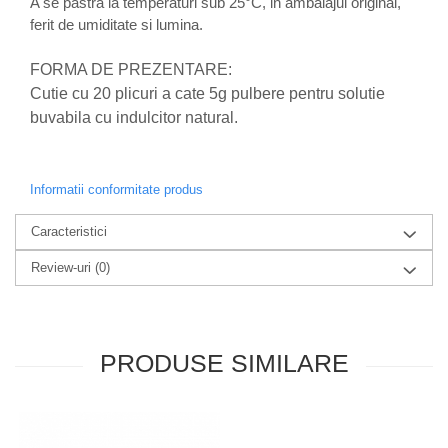
A se pastra la temperaturi sub 25°C, in ambalajul original,
ferit de umiditate si lumina.
Zuluff Diapers (70 produse)
FORMA DE PREZENTARE:
Cutie cu 20 plicuri a cate 5g pulbere pentru solutie
buvabila cu indulcitor natural.
Informatii conformitate produs
Caracteristici
Review-uri
(0)
PRODUSE SIMILARE