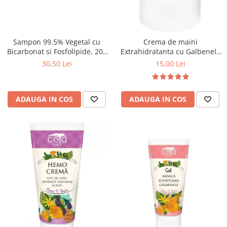
Sampon 99.5% Vegetal cu
Crema de maini
Bicarbonat si Fosfolipide, 200
Extrahidratanta cu Galbenele
ml
si Fosfolipide, 50ml
30,50 Lei
15,00 Lei
ADAUGA IN COS
ADAUGA IN COS