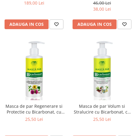
189,00 Lei
46,00 Lei
38,00 Lei
ADAUGA IN COS
ADAUGA IN COS
Masca de par Regenerare si
Masca de par Volum si
Protectie cu Bicarbonat, cu
Stralucire cu Bicarbonat, cu
pompita, 200 ml
Pompita, 200 ml
25,50 Lei
25,50 Lei