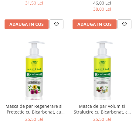
31,50 Lei
46,00 Lei
38,00 Lei
ADAUGA IN COS
ADAUGA IN COS
Masca de par Regenerare si
Masca de par Volum si
Protectie cu Bicarbonat, cu
Stralucire cu Bicarbonat, cu
pompita, 200 ml
Pompita, 200 ml
25,50 Lei
25,50 Lei