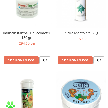
Zuluff Diapers (70 produse)
ImunoInstant-G+Helicobacter,
Pudra Mentolata, 75g
180 gr.
11,50 Lei
294,50 Lei
ADAUGA IN COS
ADAUGA IN COS