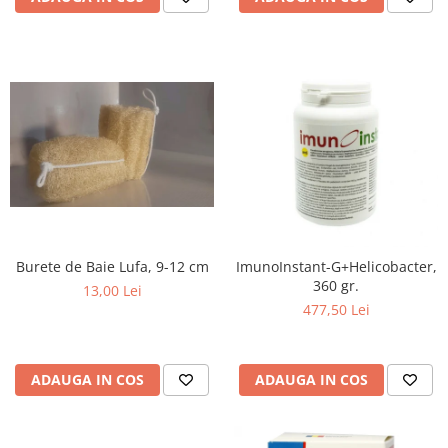
Nateen (28 produse)
Nature Tech (11 produse)
Ommia Skincare & Mothercare (9
Produse)
Organic Terra (2 produse)
Papoutsanis SA (37 produse)
Pawxie (12 produse)
Pikdare - Pic Solutions (22
produse)
Burete de Baie Lufa, 9-12 cm
ImunoInstant-G+Helicobacter,
360 gr.
ProdNat (6 produse)
13,00 Lei
477,50 Lei
ProPhyto - ProVet SA (6 produse)
Record (5 produse)
Rohto Pharmaceuticals Co (4
ADAUGA IN COS
ADAUGA IN COS
produse)
Rolly Brush - Mr.White (10