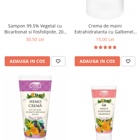
Sampon 99.5% Vegetal cu
Crema de maini
Bicarbonat si Fosfolipide, 200
Extrahidratanta cu Galbenele
ml
si Fosfolipide, 50ml
30,50 Lei
15,00 Lei
ADAUGA IN COS
ADAUGA IN COS