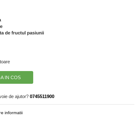
a
le
a de fructul pasiunii
atoare
A IN COS
voie de ajutor?
0745511900
e informatii