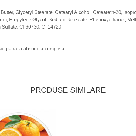
utter, Glyceryl Stearate, Cetearyl Alcohol, Ceteareth-20, Isopro
rfum, Propylene Glycol, Sodium Benzoate, Phenoxyethanol, Met
 Sulfate, CI 60730, CI 14720.
sor pana la absorbtia completa.
PRODUSE SIMILARE