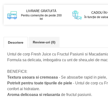
GreenPoint Trade (3 produse)
Protectie Anti-Insecte
H3D - O'TOM(2 produse)
Protectie Solara
LIVRARE GRATUITĂ
CADOU ÎN
Pentru comenzile de peste 200
În funcție de valo
Health Advisors (9 produse)
Pudre
lei
Hegron Cosmetics BV (5 produse)
Sapun Natural Handmade
Irisana (5 produse)
Sare de Baie
Jack N' Jill (20 produse)
Scrub de Corp
Review-uri
(0)
Descriere
Laboratoarele Remedia (98
Servetele Umede/Hartie Igienica
produse)
Umeda
Untul de corp Fresh Juice cu Fructul Pasiunii si Macadamia e
Formula sa delicata, imbogatira cu unt de shea,ulei de macad
Laboratoire Francodex (15
Spumant de Baie
produse)
Ulei de Masaj
BENEFICII:
Landgarten GMBH & CO.KG. (13
Uleiuri Esentiale
Textura usoara si cremoasa
- Se absoarbe rapid in piele, 
produse)
Unguente
Potrivit pentru toate tipurile de piele
- Untul de corp cu Fr
Laropharm (25 produse)
confort ai hidratare.
Lavera (4 produse)
Aroma delicoasa si relaxanta
de fructul pasiunii.
Liking S.p.A. (3 produse)
Mebra Brasov (54 produse)