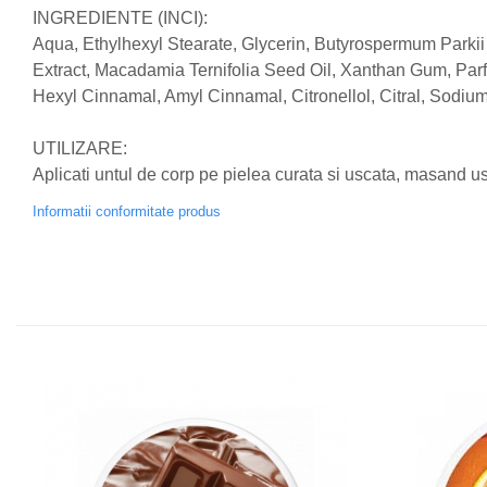
INGREDIENTE (INCI):
Nateen (28 produse)
Aqua, Ethylhexyl Stearate, Glycerin, Butyrospermum Parkii B
Nature Tech (11 produse)
Extract, Macadamia Ternifolia Seed Oil, Xanthan Gum, Pa
Hexyl Cinnamal, Amyl Cinnamal, Citronellol, Citral, Sodium
Ommia Skincare & Mothercare (9
Produse)
UTILIZARE:
Organic Terra (2 produse)
Aplicati untul de corp pe pielea curata si uscata, masand u
Papoutsanis SA (37 produse)
Informatii conformitate produs
Pawxie (12 produse)
Pikdare - Pic Solutions (22
produse)
ProdNat (6 produse)
ProPhyto - ProVet SA (6 produse)
Record (5 produse)
Rohto Pharmaceuticals Co (4
produse)
Rolly Brush - Mr.White (10