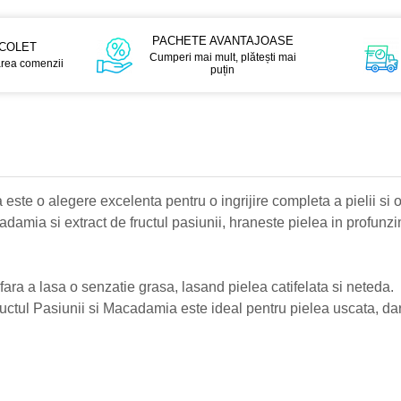
PACHETE AVANTAJOASE
 COLET
Cumperi mai mult, plătești mai
area comenzii
puțin
ste o alegere excelenta pentru o ingrijire completa a pielii si o
amia si extract de fructul pasiunii, hraneste pielea in profunzim
fara a lasa o senzatie grasa, lasand pielea catifelata si neteda.
uctul Pasiunii si Macadamia este ideal pentru pielea uscata, dar 