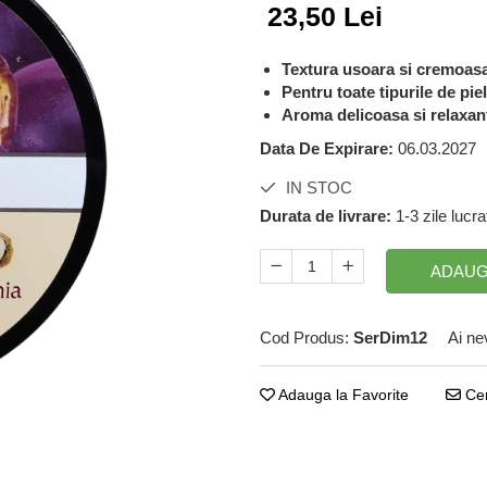
23,50 Lei
Textura usoara si cremoas
Pentru toate tipurile de pie
Aroma delicoasa si relaxant
Data De Expirare:
06.03.2027
IN STOC
Durata de livrare:
1-3 zile lucr
ADAUG
Cod Produs:
SerDim12
Ai ne
Adauga la Favorite
Cer