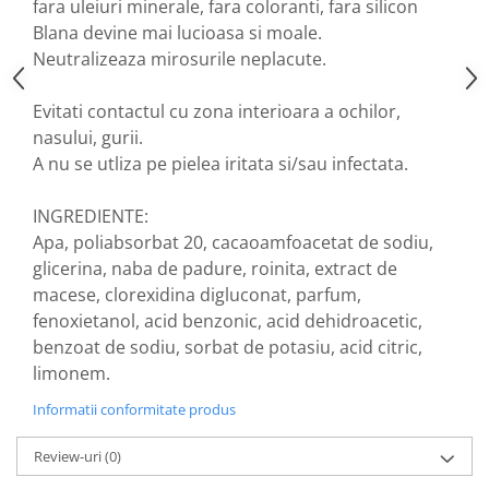
fara uleiuri minerale, fara coloranti, fara silicon
Nateen (28 produse)
Blana devine mai lucioasa si moale.
Neutralizeaza mirosurile neplacute.
Nature Tech (11 produse)
Ommia Skincare & Mothercare (9
Evitati contactul cu zona interioara a ochilor,
Produse)
nasului, gurii.
Organic Terra (2 produse)
A nu se utliza pe pielea iritata si/sau infectata.
Papoutsanis SA (37 produse)
INGREDIENTE:
Pawxie (12 produse)
Apa, poliabsorbat 20, cacaoamfoacetat de sodiu,
Pikdare - Pic Solutions (22
glicerina, naba de padure, roinita, extract de
produse)
macese, clorexidina digluconat, parfum,
ProdNat (6 produse)
fenoxietanol, acid benzonic, acid dehidroacetic,
ProPhyto - ProVet SA (6 produse)
benzoat de sodiu, sorbat de potasiu, acid citric,
limonem.
Record (5 produse)
Informatii conformitate produs
Rohto Pharmaceuticals Co (4
produse)
Review-uri
(0)
Rolly Brush - Mr.White (10