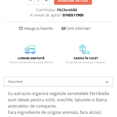
ADAUGA IN COS
GreenPoint Trade (3 produse)
Protectie Anti-Insecte
Cod Produs:
FbCloreS80
H3D - O'TOM(2 produse)
Protectie Solara
Ai nevoie de ajutor?
0745511900
Health Advisors (9 produse)
Pudre
Hegron Cosmetics BV (5 produse)
Sapun Natural Handmade
Adauga la Favorite
Cere informatii
Irisana (5 produse)
Sare de Baie
Jack N' Jill (20 produse)
Scrub de Corp
Laboratoarele Remedia (98
Servetele Umede/Hartie Igienica
produse)
Umeda
LIVRARE GRATUITĂ
CADOU ÎN COLET
Pentru comenzile de peste 200 lei
În funcție de valoarea comenzii
Laboratoire Francodex (15
Spumant de Baie
produse)
Ulei de Masaj
Landgarten GMBH & CO.KG. (13
Uleiuri Esentiale
Descriere
produse)
Unguente
Laropharm (25 produse)
Cu extracte organice vegetale servetelele Ferribiella
sunt ideale pentru ochii, urechile, labutele si blana
Lavera (4 produse)
animalelor de companie.
Liking S.p.A. (3 produse)
Fara ingrediente de origine animala, fara alcool,
Mebra Brasov (54 produse)