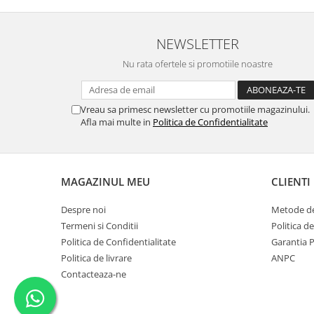
produse)
Romvac - Imunoinstant (20
produse)
NEWSLETTER
Silc - Laurella (5produse)
Nu rata ofertele si promotiile noastre
Splash (10 produse)
Sunvita Group (2 produse)
Vreau sa primesc newsletter cu promotiile magazinului.
Afla mai multe in
Politica de Confidentialitate
The Bramton Company - Simple
Solution & Out! (8 produse)
Trixie (28 produse)
Vaco Retail sp.zo.o (3 produse)
MAGAZINUL MEU
CLIENTI
Van Vliet The Candy Company BV
Despre noi
Metode de
(8 produse)
Termeni si Conditii
Politica d
Vet's Best (8 produse)
Politica de Confidentialitate
Garantia 
Politica de livrare
ANPC
Vivil A. Muller GmbH & Co.Kg (22
produse)
Contacteaza-ne
Yuup! - Cosmetica Veneta (17
produse)