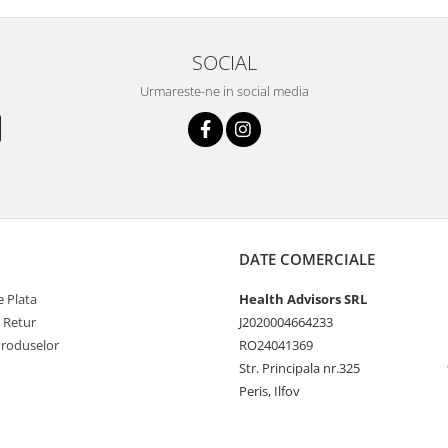
SOCIAL
Urmareste-ne in social media
DATE COMERCIALE
 Plata
Health Advisors SRL
e Retur
J2020004664233
Produselor
RO24041369
Str. Principala nr.325
Peris, Ilfov