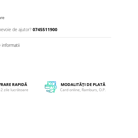
are
nevoie de ajutor?
0745511900
informatii
VRARE RAPIDĂ
MODALITĂȚI DE PLATĂ
-2 zile lucrătoare
Card online, Ramburs, O.P.