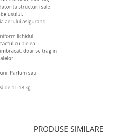
atorita structurii sale
belusului.
ia aerului asigurand
niform lichidul.
tactul cu pielea.
 imbracat, doar se trag in
alelor.
iuni, Parfum sau
i de 11-18 kg.
PRODUSE SIMILARE