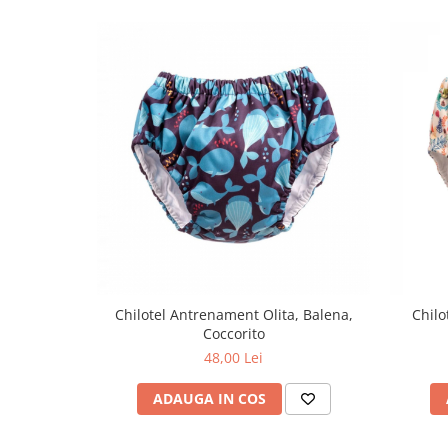
Nateen (28 produse)
Nature Tech (11 produse)
Ommia Skincare & Mothercare (9
Produse)
Organic Terra (2 produse)
Papoutsanis SA (37 produse)
Pawxie (12 produse)
Pikdare - Pic Solutions (22
produse)
ProdNat (6 produse)
Chilotel Antrenament Olita, Balena,
Chilo
ProPhyto - ProVet SA (6 produse)
Coccorito
Record (5 produse)
48,00 Lei
Rohto Pharmaceuticals Co (4
produse)
ADAUGA IN COS
Rolly Brush - Mr.White (10