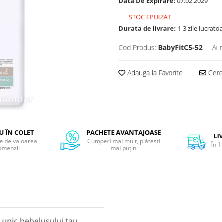
Data De Expirare:
07.02.2029
STOC EPUIZAT
Durata de livrare:
1-3 zile lucrato
Cod Produs:
BabyFitC5-52
Ai 
Adauga la Favorite
Cere 
 ÎN COLET
PACHETE AVANTAJOASE
LI
ie de valoarea
Cumperi mai mult, plătești
În 1
omenzii
mai puțin
 unic bebelusului tau,