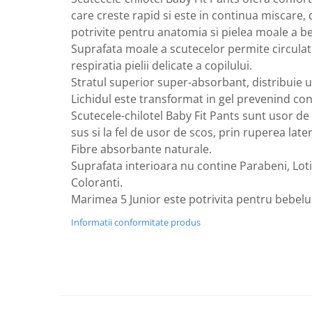
GreenPoint Trade (3 produse)
Protectie Anti-Insecte
care creste rapid si este in continua miscare, d
H3D - O'TOM(2 produse)
Protectie Solara
potrivite pentru anatomia si pielea moale a be
Suprafata moale a scutecelor permite circulat
Health Advisors (9 produse)
Pudre
respiratia pielii delicate a copilului.
Hegron Cosmetics BV (5 produse)
Sapun Natural Handmade
Stratul superior super-absorbant, distribuie u
Irisana (5 produse)
Sare de Baie
Lichidul este transformat in gel prevenind con
Scutecele-chilotel Baby Fit Pants sunt usor de
Jack N' Jill (20 produse)
Scrub de Corp
sus si la fel de usor de scos, prin ruperea later
Laboratoarele Remedia (98
Servetele Umede/Hartie Igienica
Fibre absorbante naturale.
produse)
Umeda
Suprafata interioara nu contine Parabeni, Lot
Laboratoire Francodex (15
Spumant de Baie
Coloranti.
produse)
Ulei de Masaj
Marimea 5 Junior este potrivita pentru bebelus
Landgarten GMBH & CO.KG. (13
Uleiuri Esentiale
Informatii conformitate produs
produse)
Unguente
Laropharm (25 produse)
Lavera (4 produse)
Liking S.p.A. (3 produse)
Mebra Brasov (54 produse)