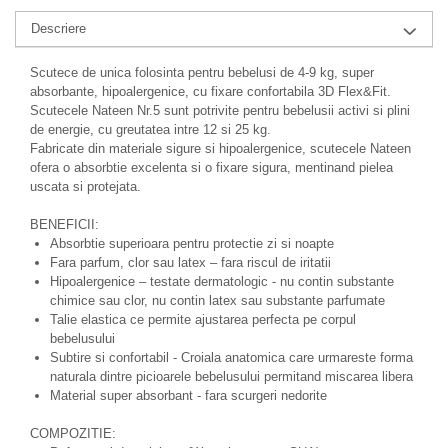
Nateen (28 produse)
Descriere
Nature Tech (11 produse)
Scutece de unica folosinta pentru bebelusi de 4-9 kg, super
Ommia Skincare & Mothercare (9
absorbante, hipoalergenice, cu fixare confortabila 3D Flex&Fit.
Produse)
Scutecele Nateen Nr.5 sunt potrivite pentru bebelusii activi si plini
de energie, cu greutatea intre 12 si 25 kg.
Organic Terra (2 produse)
Fabricate din materiale sigure si hipoalergenice, scutecele Nateen
ofera o absorbtie excelenta si o fixare sigura, mentinand pielea
Papoutsanis SA (37 produse)
uscata si protejata.
Pawxie (12 produse)
BENEFICII:
Pikdare - Pic Solutions (22
Absorbtie superioara pentru protectie zi si noapte
produse)
Fara parfum, clor sau latex – fara riscul de iritatii
Hipoalergenice – testate dermatologic - nu contin substante
ProdNat (6 produse)
chimice sau clor, nu contin latex sau substante parfumate
ProPhyto - ProVet SA (6 produse)
Talie elastica ce permite ajustarea perfecta pe corpul
bebelusului
Record (5 produse)
Subtire si confortabil - Croiala anatomica care urmareste forma
naturala dintre picioarele bebelusului permitand miscarea libera
Rohto Pharmaceuticals Co (4
Material super absorbant - fara scurgeri nedorite
produse)
Rolly Brush - Mr.White (10
COMPOZITIE: