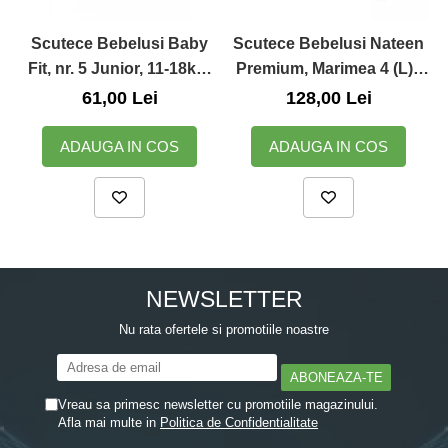
Scutece Bebelusi Baby
Scutece Bebelusi Nateen
Fit, nr. 5 Junior, 11-18kg,
Premium, Marimea 4 (L) -
52 buc
7-18kg, 64buc.
61,00 Lei
128,00 Lei
ADAUGA IN COS
ADAUGA IN COS
NEWSLETTER
Nu rata ofertele si promotiile noastre
Vreau sa primesc newsletter cu promotiile magazinului.
Afla mai multe in
Politica de Confidentialitate