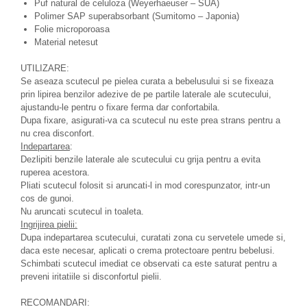
produse)
Puf natural de celuloza (Weyerhaeuser – SUA)
Polimer SAP superabsorbant (Sumitomo – Japonia)
Romvac - Imunoinstant (20
Folie microporoasa
produse)
Material netesut
Silc - Laurella (5produse)
UTILIZARE:
Splash (10 produse)
Se aseaza scutecul pe pielea curata a bebelusului si se fixeaza
prin lipirea benzilor adezive de pe partile laterale ale scutecului,
Sunvita Group (2 produse)
ajustandu-le pentru o fixare ferma dar confortabila.
Dupa fixare, asigurati-va ca scutecul nu este prea strans pentru a
The Bramton Company - Simple
nu crea disconfort.
Solution & Out! (8 produse)
Indepartarea
:
Trixie (28 produse)
Dezlipiti benzile laterale ale scutecului cu grija pentru a evita
ruperea acestora.
Vaco Retail sp.zo.o (3 produse)
Pliati scutecul folosit si aruncati-l in mod corespunzator, intr-un
Van Vliet The Candy Company BV
cos de gunoi.
Nu aruncati scutecul in toaleta.
(8 produse)
Ingrijirea pielii:
Vet's Best (8 produse)
Dupa indepartarea scutecului, curatati zona cu servetele umede si,
daca este necesar, aplicati o crema protectoare pentru bebelusi.
Vivil A. Muller GmbH & Co.Kg (22
Schimbati scutecul imediat ce observati ca este saturat pentru a
produse)
preveni iritatiile si disconfortul pielii.
Yuup! - Cosmetica Veneta (17
RECOMANDARI:
produse)