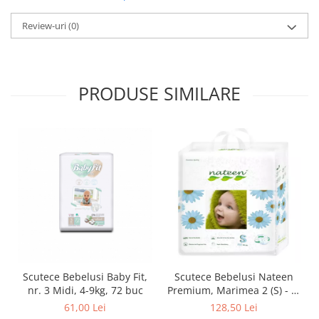
Review-uri
(0)
PRODUSE SIMILARE
Scutece Bebelusi Baby Fit,
Scutece Bebelusi Nateen
nr. 3 Midi, 4-9kg, 72 buc
Premium, Marimea 2 (S) - 3-
6kg, 80buc.
61,00 Lei
128,50 Lei