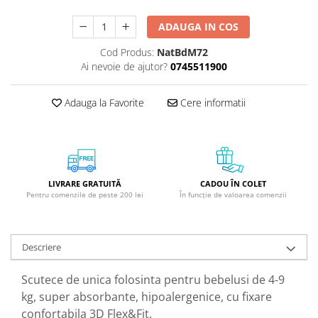
GreenPoint Trade (3 produse)
Protectie Anti-Insecte
ADAUGA IN COS
H3D - O'TOM(2 produse)
Protectie Solara
Cod Produs:
NatBdM72
Health Advisors (9 produse)
Pudre
Ai nevoie de ajutor?
0745511900
Hegron Cosmetics BV (5 produse)
Sapun Natural Handmade
Irisana (5 produse)
Sare de Baie
Adauga la Favorite
Cere informatii
Jack N' Jill (20 produse)
Scrub de Corp
Laboratoarele Remedia (98
Servetele Umede/Hartie Igienica
produse)
Umeda
Laboratoire Francodex (15
Spumant de Baie
LIVRARE GRATUITĂ
CADOU ÎN COLET
produse)
Pentru comenzile de peste 200 lei
În funcție de valoarea comenzii
Ulei de Masaj
Landgarten GMBH & CO.KG. (13
Uleiuri Esentiale
produse)
Unguente
Descriere
Laropharm (25 produse)
Lavera (4 produse)
Scutece de unica folosinta pentru bebelusi de 4-9
Liking S.p.A. (3 produse)
kg, super absorbante, hipoalergenice, cu fixare
confortabila 3D Flex&Fit.
Mebra Brasov (54 produse)