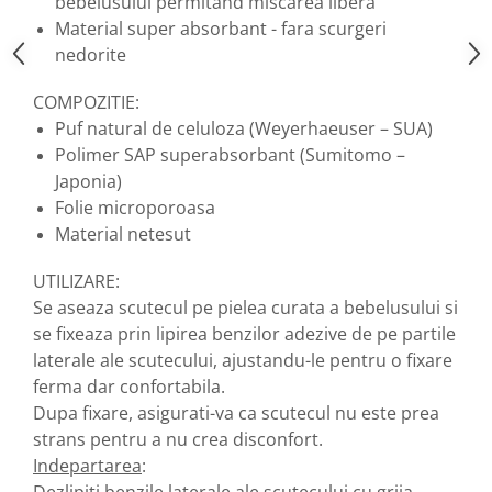
bebelusului permitand miscarea libera
produse)
Material super absorbant - fara scurgeri
Romvac - Imunoinstant (20
nedorite
produse)
Silc - Laurella (5produse)
COMPOZITIE:
Splash (10 produse)
Puf natural de celuloza (Weyerhaeuser – SUA)
Polimer SAP superabsorbant (Sumitomo –
Sunvita Group (2 produse)
Japonia)
The Bramton Company - Simple
Folie microporoasa
Solution & Out! (8 produse)
Material netesut
Trixie (28 produse)
UTILIZARE:
Vaco Retail sp.zo.o (3 produse)
Se aseaza scutecul pe pielea curata a bebelusului si
Van Vliet The Candy Company BV
se fixeaza prin lipirea benzilor adezive de pe partile
(8 produse)
laterale ale scutecului, ajustandu-le pentru o fixare
Vet's Best (8 produse)
ferma dar confortabila.
Vivil A. Muller GmbH & Co.Kg (22
Dupa fixare, asigurati-va ca scutecul nu este prea
produse)
strans pentru a nu crea disconfort.
Yuup! - Cosmetica Veneta (17
Indepartarea
:
produse)