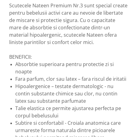
Scutecele Nateen Premium Nr.3 sunt special create
Nateen (28 produse)
pentru bebelusii activi care au nevoie de libertate
Nature Tech (11 produse)
de miscare si protectie sigura. Cu o capacitate
mare de absorbtie si confectionate dintr-un
Ommia Skincare & Mothercare (9
Produse)
material hipoalergenic, scutecele Nateen ofera
liniste parintilor si confort celor mici.
Organic Terra (2 produse)
Papoutsanis SA (37 produse)
BENEFICII:
Pawxie (12 produse)
Absorbtie superioara pentru protectie zi si
noapte
Pikdare - Pic Solutions (22
produse)
Fara parfum, clor sau latex – fara riscul de iritatii
Hipoalergenice – testate dermatologic - nu
ProdNat (6 produse)
contin substante chimice sau clor, nu contin
ProPhyto - ProVet SA (6 produse)
latex sau substante parfumate
Record (5 produse)
Talie elastica ce permite ajustarea perfecta pe
corpul bebelusului
Rohto Pharmaceuticals Co (4
produse)
Subtire si confortabil - Croiala anatomica care
urmareste forma naturala dintre picioarele
Rolly Brush - Mr.White (10