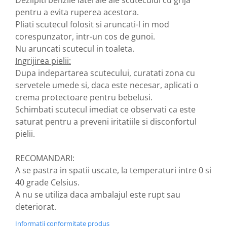
Dezlipiti benzile laterale ale scutecului cu grija
pentru a evita ruperea acestora.
Zuluff Diapers (70 produse)
Pliati scutecul folosit si aruncati-l in mod
corespunzator, intr-un cos de gunoi.
Nu aruncati scutecul in toaleta.
Ingrijirea pielii:
Dupa indepartarea scutecului, curatati zona cu
servetele umede si, daca este necesar, aplicati o
crema protectoare pentru bebelusi.
Schimbati scutecul imediat ce observati ca este
saturat pentru a preveni iritatiile si disconfortul
pielii.
RECOMANDARI:
A se pastra in spatii uscate, la temperaturi intre 0 si
40 grade Celsius.
A nu se utiliza daca ambalajul este rupt sau
deteriorat.
Informatii conformitate produs