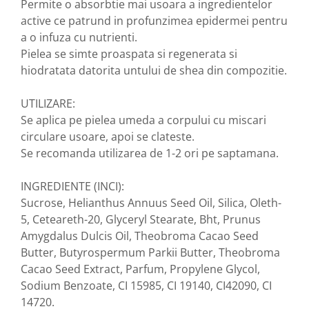
Permite o absorbtie mai usoara a ingredientelor
Nateen (28 produse)
active ce patrund in profunzimea epidermei pentru
a o infuza cu nutrienti.
Nature Tech (11 produse)
Pielea se simte proaspata si regenerata si
Ommia Skincare & Mothercare (9
hiodratata datorita untului de shea din compozitie.
Produse)
Organic Terra (2 produse)
UTILIZARE:
Papoutsanis SA (37 produse)
Se aplica pe pielea umeda a corpului cu miscari
circulare usoare, apoi se clateste.
Pawxie (12 produse)
Se recomanda utilizarea de 1-2 ori pe saptamana.
Pikdare - Pic Solutions (22
produse)
INGREDIENTE (INCI):
ProdNat (6 produse)
Sucrose, Helianthus Annuus Seed Oil, Silica, Oleth-
ProPhyto - ProVet SA (6 produse)
5, Ceteareth-20, Glyceryl Stearate, Bht, Prunus
Amygdalus Dulcis Oil, Theobroma Cacao Seed
Record (5 produse)
Butter, Butyrospermum Parkii Butter, Theobroma
Rohto Pharmaceuticals Co (4
Cacao Seed Extract, Parfum, Propylene Glycol,
produse)
Sodium Benzoate, CI 15985, CI 19140, CI42090, CI
Rolly Brush - Mr.White (10
14720.