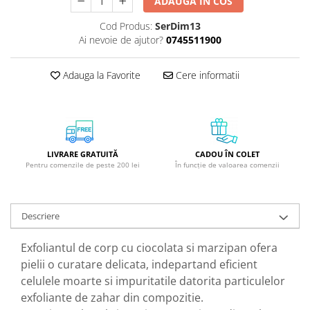
ADAUGA IN COS
GreenPoint Trade (3 produse)
Protectie Anti-Insecte
Cod Produs:
SerDim13
H3D - O'TOM(2 produse)
Protectie Solara
Ai nevoie de ajutor?
0745511900
Health Advisors (9 produse)
Pudre
Hegron Cosmetics BV (5 produse)
Sapun Natural Handmade
Adauga la Favorite
Cere informatii
Irisana (5 produse)
Sare de Baie
Jack N' Jill (20 produse)
Scrub de Corp
Laboratoarele Remedia (98
Servetele Umede/Hartie Igienica
produse)
Umeda
LIVRARE GRATUITĂ
CADOU ÎN COLET
Pentru comenzile de peste 200 lei
În funcție de valoarea comenzii
Laboratoire Francodex (15
Spumant de Baie
produse)
Ulei de Masaj
Landgarten GMBH & CO.KG. (13
Uleiuri Esentiale
Descriere
produse)
Unguente
Laropharm (25 produse)
Exfoliantul de corp cu ciocolata si marzipan ofera
pielii o curatare delicata, indepartand eficient
Lavera (4 produse)
celulele moarte si impuritatile datorita particulelor
Liking S.p.A. (3 produse)
exfoliante de zahar din compozitie.
Mebra Brasov (54 produse)