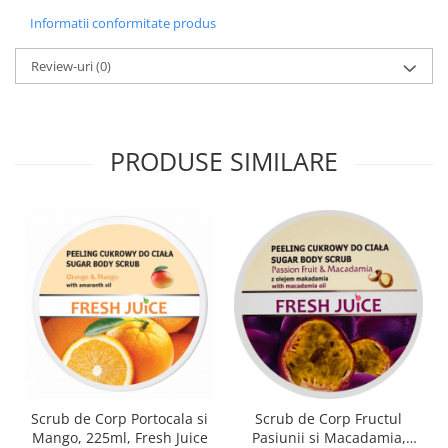
produse)
Informatii conformitate produs
Romvac - Imunoinstant (20
produse)
Review-uri
(0)
Silc - Laurella (5produse)
Splash (10 produse)
Sunvita Group (2 produse)
PRODUSE SIMILARE
The Bramton Company - Simple
Solution & Out! (8 produse)
Trixie (28 produse)
Vaco Retail sp.zo.o (3 produse)
Van Vliet The Candy Company BV
(8 produse)
Vet's Best (8 produse)
Vivil A. Muller GmbH & Co.Kg (22
produse)
Scrub de Corp Portocala si
Scrub de Corp Fructul
Yuup! - Cosmetica Veneta (17
Mango, 225ml, Fresh Juice
Pasiunii si Macadamia,
produse)