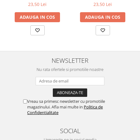
225ml, Fresh Juice
23,50 Lei
23,50 Lei
Zuluff Diapers (70 produse)
ADAUGA IN COS
ADAUGA IN COS
NEWSLETTER
Nu rata ofertele si promotiile noastre
Vreau sa primesc newsletter cu promotiile
magazinului. Afla mai multe in
Politica de
Confidentialitate
SOCIAL
Urmareste-ne in social media