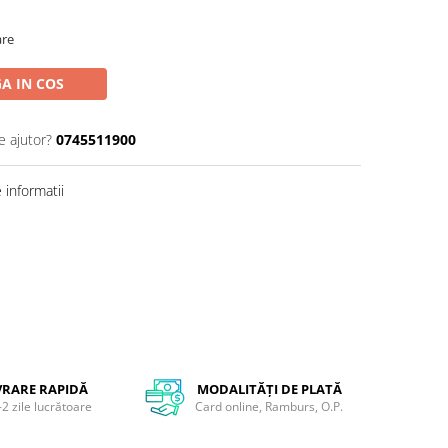
are
A IN COS
e ajutor?
0745511900
informatii
VRARE RAPIDĂ
MODALITĂȚI DE PLATĂ
-2 zile lucrătoare
Card online, Ramburs, O.P.