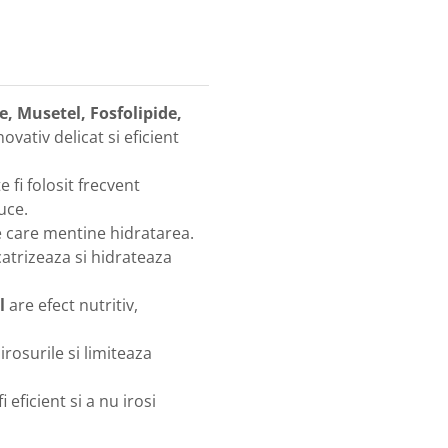
, Musetel, Fosfolipide,
ovativ delicat si eficient
 fi folosit frecvent
uce.
 care mentine hidratarea.
atrizeaza si hidrateaza
l
are efect nutritiv,
rosurile si limiteaza
eficient si a nu irosi