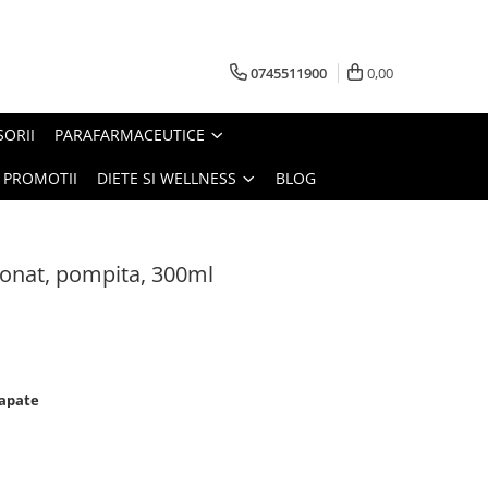
0745511900
0,00
SORII
PARAFARMACEUTICE
PROMOTII
DIETE SI WELLNESS
BLOG
bonat, pompita, 300ml
rapate