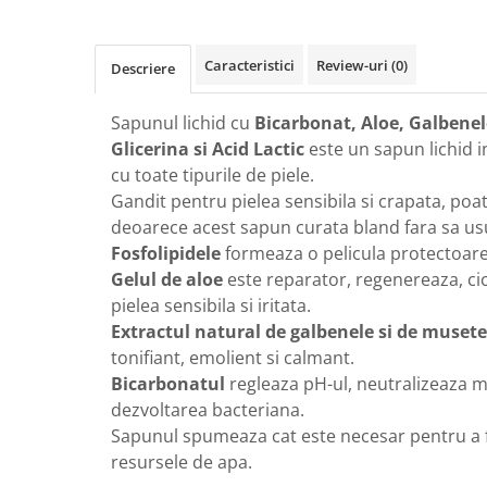
GreenPoint Trade (3 produse)
Protectie Anti-Insecte
H3D - O'TOM(2 produse)
Protectie Solara
Caracteristici
Review-uri
(0)
Descriere
Health Advisors (9 produse)
Pudre
Hegron Cosmetics BV (5 produse)
Sapun Natural Handmade
Sapunul lichid cu
Bicarbonat, Aloe, Galbenele
Glicerina si Acid Lactic
este un sapun lichid in
Irisana (5 produse)
Sare de Baie
cu toate tipurile de piele.
Jack N' Jill (20 produse)
Scrub de Corp
Gandit pentru pielea sensibila si crapata, poate
Laboratoarele Remedia (98
Servetele Umede/Hartie Igienica
deoarece acest sapun curata bland fara sa us
produse)
Umeda
Fosfolipidele
formeaza o pelicula protectoare
Laboratoire Francodex (15
Spumant de Baie
Gelul de aloe
este reparator, regenereaza, cic
produse)
pielea sensibila si iritata.
Ulei de Masaj
Landgarten GMBH & CO.KG. (13
Extractul natural de galbenele si de musete
Uleiuri Esentiale
produse)
tonifiant, emolient si calmant.
Unguente
Bicarbonatul
regleaza pH-ul, neutralizeaza mi
Laropharm (25 produse)
dezvoltarea bacteriana.
Lavera (4 produse)
Sapunul spumeaza cat este necesar pentru a fi 
Liking S.p.A. (3 produse)
resursele de apa.
Mebra Brasov (54 produse)