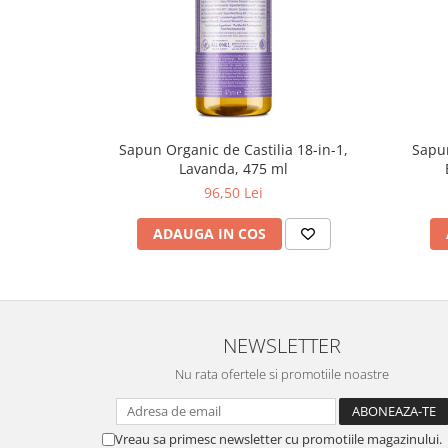
produse)
Romvac - Imunoinstant (20
produse)
Silc - Laurella (5produse)
Splash (10 produse)
Sunvita Group (2 produse)
Sapun Organic de Castilia 18-in-1,
Sapun
Lavanda, 475 ml
The Bramton Company - Simple
96,50 Lei
Solution & Out! (8 produse)
Trixie (28 produse)
ADAUGA IN COS
Vaco Retail sp.zo.o (3 produse)
Van Vliet The Candy Company BV
(8 produse)
Vet's Best (8 produse)
NEWSLETTER
Vivil A. Muller GmbH & Co.Kg (22
Nu rata ofertele si promotiile noastre
produse)
Yuup! - Cosmetica Veneta (17
Vreau sa primesc newsletter cu promotiile magazinului.
produse)