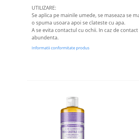
UTILIZARE:
Nateen (28 produse)
Se aplica pe mainile umede, se maseaza se 
Nature Tech (11 produse)
o spuma usoara apoi se clateste cu apa.
Ommia Skincare & Mothercare (9
A se evita contactul cu ochii. In caz de contact
Produse)
abundenta.
Organic Terra (2 produse)
Informatii conformitate produs
Papoutsanis SA (37 produse)
Pawxie (12 produse)
Pikdare - Pic Solutions (22
produse)
ProdNat (6 produse)
ProPhyto - ProVet SA (6 produse)
Record (5 produse)
Rohto Pharmaceuticals Co (4
produse)
Rolly Brush - Mr.White (10