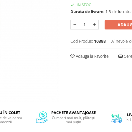
IN STOC
Durata de livrare:
1-3 zile lucrato
ADAUG
Cod Produs:
10388
Ai nevoie d
Adauga la Favorite
Cere 
 ÎN COLET
PACHETE AVANTAJOASE
LI
ie de valoarea
Cumperi mai mult, plătești
În 1
omenzii
mai puțin