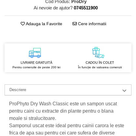
Cod Produs:
ProDry
GreenPoint Trade (3 produse)
Protectie Anti-Insecte
Ai nevoie de ajutor?
0745511900
H3D - O'TOM(2 produse)
Protectie Solara
Health Advisors (9 produse)
Pudre
Adauga la Favorite
Cere informatii
Hegron Cosmetics BV (5 produse)
Sapun Natural Handmade
Irisana (5 produse)
Sare de Baie
Jack N' Jill (20 produse)
Scrub de Corp
Laboratoarele Remedia (98
Servetele Umede/Hartie Igienica
LIVRARE GRATUITĂ
CADOU ÎN COLET
produse)
Umeda
Pentru comenzile de peste 200 lei
În funcție de valoarea comenzii
Laboratoire Francodex (15
Spumant de Baie
produse)
Ulei de Masaj
Descriere
Landgarten GMBH & CO.KG. (13
Uleiuri Esentiale
produse)
ProPhyto Dry Wash Classic este un sampon uscat
Unguente
Laropharm (25 produse)
pentru caini cu extracte din plante pentru o blana
Lavera (4 produse)
moale si stralucitoare.
Samponul uscat este ideal pentru cainii carora le este
Liking S.p.A. (3 produse)
frica de apa sau pentru cei care sufera de diverse
Mebra Brasov (54 produse)