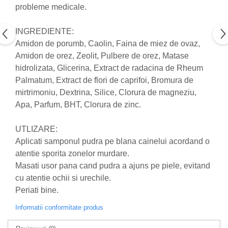
probleme medicale.
Nateen (28 produse)
Nature Tech (11 produse)
INGREDIENTE:
Amidon de porumb, Caolin, Faina de miez de ovaz,
Ommia Skincare & Mothercare (9
Amidon de orez, Zeolit, Pulbere de orez, Matase
Produse)
hidrolizata, Glicerina, Extract de radacina de Rheum
Organic Terra (2 produse)
Palmatum, Extract de flori de caprifoi, Bromura de
Papoutsanis SA (37 produse)
mirtrimoniu, Dextrina, Silice, Clorura de magneziu,
Pawxie (12 produse)
Apa, Parfum, BHT, Clorura de zinc.
Pikdare - Pic Solutions (22
UTLIZARE:
produse)
Aplicati samponul pudra pe blana cainelui acordand o
ProdNat (6 produse)
atentie sporita zonelor murdare.
ProPhyto - ProVet SA (6 produse)
Masati usor pana cand pudra a ajuns pe piele, evitand
Record (5 produse)
cu atentie ochii si urechile.
Periati bine.
Rohto Pharmaceuticals Co (4
produse)
Informatii conformitate produs
Rolly Brush - Mr.White (10