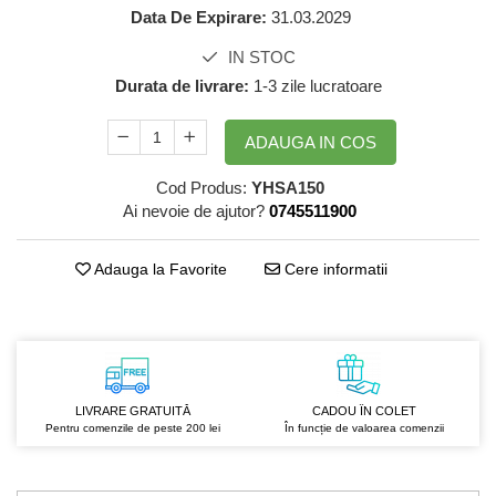
GreenPoint Trade (3 produse)
Protectie Anti-Insecte
Data De Expirare:
31.03.2029
H3D - O'TOM(2 produse)
Protectie Solara
IN STOC
Health Advisors (9 produse)
Pudre
Durata de livrare:
1-3 zile lucratoare
Hegron Cosmetics BV (5 produse)
Sapun Natural Handmade
ADAUGA IN COS
Irisana (5 produse)
Sare de Baie
Jack N' Jill (20 produse)
Scrub de Corp
Cod Produs:
YHSA150
Ai nevoie de ajutor?
0745511900
Laboratoarele Remedia (98
Servetele Umede/Hartie Igienica
produse)
Umeda
Adauga la Favorite
Cere informatii
Laboratoire Francodex (15
Spumant de Baie
produse)
Ulei de Masaj
Landgarten GMBH & CO.KG. (13
Uleiuri Esentiale
produse)
Unguente
Laropharm (25 produse)
LIVRARE GRATUITĂ
CADOU ÎN COLET
Lavera (4 produse)
Pentru comenzile de peste 200 lei
În funcție de valoarea comenzii
Liking S.p.A. (3 produse)
Mebra Brasov (54 produse)