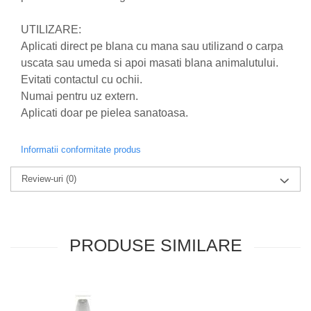
produse)
Romvac - Imunoinstant (20
UTILIZARE:
produse)
Aplicati direct pe blana cu mana sau utilizand o carpa
Silc - Laurella (5produse)
uscata sau umeda si apoi masati blana animalutului.
Evitati contactul cu ochii.
Splash (10 produse)
Numai pentru uz extern.
Sunvita Group (2 produse)
Aplicati doar pe pielea sanatoasa.
The Bramton Company - Simple
Solution & Out! (8 produse)
Informatii conformitate produs
Trixie (28 produse)
Review-uri
(0)
Vaco Retail sp.zo.o (3 produse)
Van Vliet The Candy Company BV
(8 produse)
Vet's Best (8 produse)
PRODUSE SIMILARE
Vivil A. Muller GmbH & Co.Kg (22
produse)
Yuup! - Cosmetica Veneta (17
produse)