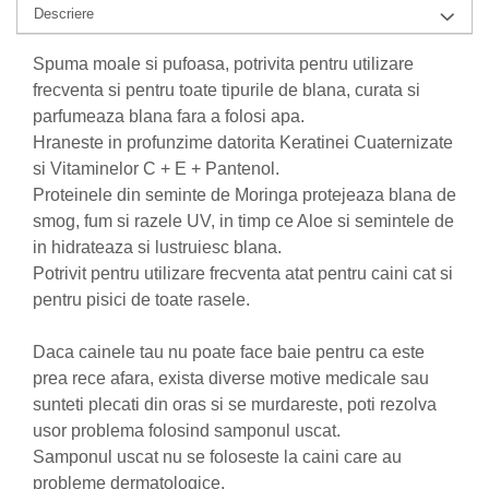
Descriere
Nateen (28 produse)
Spuma moale si pufoasa, potrivita pentru utilizare
Nature Tech (11 produse)
frecventa si pentru toate tipurile de blana, curata si
Ommia Skincare & Mothercare (9
parfumeaza blana fara a folosi apa.
Produse)
Hraneste in profunzime datorita Keratinei Cuaternizate
Organic Terra (2 produse)
si Vitaminelor C + E + Pantenol.
Papoutsanis SA (37 produse)
Proteinele din seminte de Moringa protejeaza blana de
smog, fum si razele UV, in timp ce Aloe si semintele de
Pawxie (12 produse)
in hidrateaza si lustruiesc blana.
Pikdare - Pic Solutions (22
Potrivit pentru utilizare frecventa atat pentru caini cat si
produse)
pentru pisici de toate rasele.
ProdNat (6 produse)
ProPhyto - ProVet SA (6 produse)
Daca cainele tau nu poate face baie pentru ca este
prea rece afara, exista diverse motive medicale sau
Record (5 produse)
sunteti plecati din oras si se murdareste, poti rezolva
Rohto Pharmaceuticals Co (4
usor problema folosind samponul uscat.
produse)
Samponul uscat nu se foloseste la caini care au
Rolly Brush - Mr.White (10
probleme dermatologice.