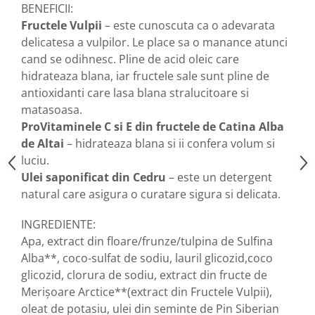
produse)
BENEFICII:
Romvac - Imunoinstant (20
Fructele
Vulpii
– este cunoscuta ca o adevarata
produse)
delicatesa a vulpilor. Le place sa o manance atunci
cand se odihnesc. Pline de acid oleic care
Silc - Laurella (5produse)
hidrateaza blana, iar fructele sale sunt pline de
Splash (10 produse)
antioxidanti care lasa blana stralucitoare si
Sunvita Group (2 produse)
matasoasa.
The Bramton Company - Simple
ProVitaminele C si E din fructele de Catina Alba
Solution & Out! (8 produse)
de Altai
– hidrateaza blana si ii confera volum si
luciu.
Trixie (28 produse)
Ulei saponificat din Cedru
– este un detergent
Vaco Retail sp.zo.o (3 produse)
natural care asigura o curatare sigura si delicata.
Van Vliet The Candy Company BV
(8 produse)
INGREDIENTE:
Vet's Best (8 produse)
Apa, extract din floare/frunze/tulpina de Sulfina
Alba**, coco-sulfat de sodiu, lauril glicozid,coco
Vivil A. Muller GmbH & Co.Kg (22
glicozid, clorura de sodiu, extract din fructe de
produse)
Merișoare Arctice**(extract din Fructele Vulpii),
Yuup! - Cosmetica Veneta (17
oleat de potasiu, ulei din seminte de Pin Siberian
produse)