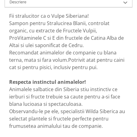
Descriere
Nateen (28 produse)
Fii stralucitor ca o Vulpe Siberiana!
Nature Tech (11 produse)
Sampon pentru Stralucirea Blanii, controlat
Ommia Skincare & Mothercare (9
organic, cu extracte de Fructele Vulpii,
Produse)
ProVitaminele C si E din fructele de Catina Alba de
Organic Terra (2 produse)
Altai si ulei saponificat de Cedru.
Recomandat animalelor de companie cu blana
Papoutsanis SA (37 produse)
terna, mata si fara volum.Potrivit atat pentru caini
Pawxie (12 produse)
cat si pentru pisici, inclusiv pentru pui.
Pikdare - Pic Solutions (22
produse)
Respecta instinctul animalelor!
ProdNat (6 produse)
Animalele salbatice din Siberia stiu instinctiv ce
ierburi si fructe trebuie sa caute pentru a-si face
ProPhyto - ProVet SA (6 produse)
blana lucioasa si spectaculoasa.
Record (5 produse)
Observandu-le pe ele, specialistii Wilda Siberica au
Rohto Pharmaceuticals Co (4
selectat plantele si fructele perfecte pentru
produse)
frumusetea animalului tau de companie.
Rolly Brush - Mr.White (10