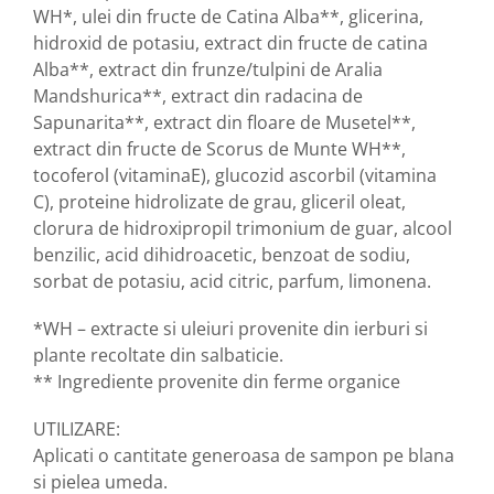
WH*, ulei din fructe de Catina Alba**, glicerina,
Zuluff Diapers (70 produse)
hidroxid de potasiu, extract din fructe de catina
Alba**, extract din frunze/tulpini de Aralia
Mandshurica**, extract din radacina de
Sapunarita**, extract din floare de Musetel**,
extract din fructe de Scorus de Munte WH**,
tocoferol (vitaminaE), glucozid ascorbil (vitamina
C), proteine hidrolizate de grau, gliceril oleat,
clorura de hidroxipropil trimonium de guar, alcool
benzilic, acid dihidroacetic, benzoat de sodiu,
sorbat de potasiu, acid citric, parfum, limonena.
*WH – extracte si uleiuri provenite din ierburi si
plante recoltate din salbaticie.
** Ingrediente provenite din ferme organice
UTILIZARE:
Aplicati o cantitate generoasa de sampon pe blana
si pielea umeda.