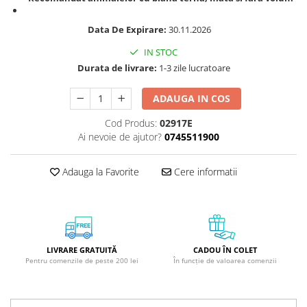
GreenPoint Trade (3 produse)
Protectie Anti-Insecte
Data De Expirare:
30.11.2026
H3D - O'TOM(2 produse)
Protectie Solara
Health Advisors (9 produse)
Pudre
IN STOC
Durata de livrare:
1-3 zile lucratoare
Hegron Cosmetics BV (5 produse)
Sapun Natural Handmade
Irisana (5 produse)
Sare de Baie
ADAUGA IN COS
Jack N' Jill (20 produse)
Scrub de Corp
Cod Produs:
02917E
Laboratoarele Remedia (98
Servetele Umede/Hartie Igienica
Ai nevoie de ajutor?
0745511900
produse)
Umeda
Laboratoire Francodex (15
Spumant de Baie
Adauga la Favorite
Cere informatii
produse)
Ulei de Masaj
Landgarten GMBH & CO.KG. (13
Uleiuri Esentiale
produse)
Unguente
Laropharm (25 produse)
LIVRARE GRATUITĂ
CADOU ÎN COLET
Pentru comenzile de peste 200 lei
În funcție de valoarea comenzii
Lavera (4 produse)
Liking S.p.A. (3 produse)
Mebra Brasov (54 produse)