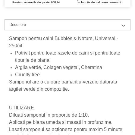
Pentru comenzile de peste 200 lei
În funcție de valoarea comenzii
Nateen (28 produse)
Nature Tech (11 produse)
Descriere
Ommia Skincare & Mothercare (9
Produse)
Sampon pentru caini Bubbles & Nature, Universal -
Organic Terra (2 produse)
250ml
Papoutsanis SA (37 produse)
Potrivit pentru toate rasele de caini si pentru toate
tipurile de blana
Pawxie (12 produse)
Argila verde, Colagen vegetal, Cheratina
Pikdare - Pic Solutions (22
Cruelty free
produse)
Samponul are o culoare pamantiu-verzuie datorata
ProdNat (6 produse)
argilei verde din compozitie.
ProPhyto - ProVet SA (6 produse)
Record (5 produse)
UTILIZARE:
Rohto Pharmaceuticals Co (4
Diluati samponul in proportie de 1:10.
produse)
Aplicati pe blana umeda si masati in profunzime.
Lasati samponul sa actioneza pentru maxim 5 minute
Rolly Brush - Mr.White (10