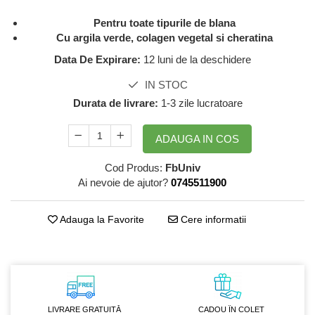
GreenPoint Trade (3 produse)
Protectie Anti-Insecte
Pentru toate tipurile de blana
H3D - O'TOM(2 produse)
Protectie Solara
Cu argila verde, colagen vegetal si cheratina
Health Advisors (9 produse)
Pudre
Data De Expirare:
12 luni de la deschidere
Hegron Cosmetics BV (5 produse)
Sapun Natural Handmade
IN STOC
Irisana (5 produse)
Sare de Baie
Durata de livrare:
1-3 zile lucratoare
Jack N' Jill (20 produse)
Scrub de Corp
ADAUGA IN COS
Laboratoarele Remedia (98
Servetele Umede/Hartie Igienica
produse)
Umeda
Cod Produs:
FbUniv
Laboratoire Francodex (15
Spumant de Baie
Ai nevoie de ajutor?
0745511900
produse)
Ulei de Masaj
Landgarten GMBH & CO.KG. (13
Adauga la Favorite
Cere informatii
Uleiuri Esentiale
produse)
Unguente
Laropharm (25 produse)
Lavera (4 produse)
Liking S.p.A. (3 produse)
LIVRARE GRATUITĂ
CADOU ÎN COLET
Mebra Brasov (54 produse)