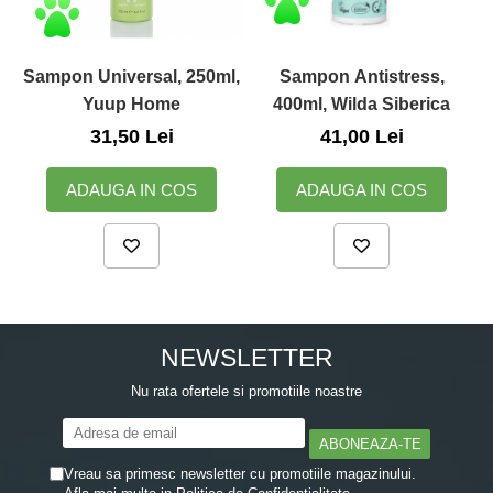
Zuluff Diapers (70 produse)
Sampon Universal, 250ml,
Sampon Antistress,
Yuup Home
400ml, Wilda Siberica
31,50 Lei
41,00 Lei
ADAUGA IN COS
ADAUGA IN COS
NEWSLETTER
Nu rata ofertele si promotiile noastre
Vreau sa primesc newsletter cu promotiile magazinului.