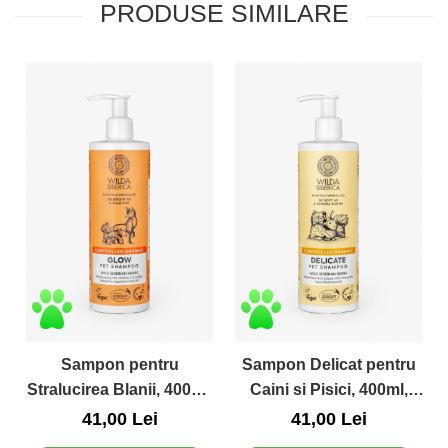
PRODUSE SIMILARE
Sampon pentru
Sampon Delicat pentru
Stralucirea Blanii, 400ml,
Caini si Pisici, 400ml,
Wilda Siberica
Wilda Siberica
41,00 Lei
41,00 Lei