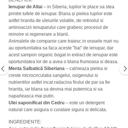
produse)
Ienupar de Altai
– in Siberia, lupilor le place sa stea
Romvac - Imunoinstant (20
printre tufele de ienupar. Blana și pielea lupilor este
produse)
astfel hranita de uleiurile volatile, de retinolul si
Silc - Laurella (5produse)
aminoacizii ienuparului care grabesc procesul de
Splash (10 produse)
reinoire si regenerare a blanii.
Animalele de companie care traiesc in orasele mari nu
Sunvita Group (2 produse)
au oportunitatea sa faca aceste ”bai” de ienupar, dar
The Bramton Company - Simple
acest sampon organic bogat in extract de ienupar este
Solution & Out! (8 produse)
oportunitatea lor de a avea o blana frumoasa si deasa.
Trixie (28 produse)
Menta Salbatică Siberiana
– calmeaza pielea si
Vaco Retail sp.zo.o (3 produse)
creste microcirculatia sangelui, oxigenului si
nutrientilor astfel incat radacina firului de par sa fie
Van Vliet The Candy Company BV
(8 produse)
hranita, iar blana sa devina mai puternica si sa
naparleasca mai putin.
Vet's Best (8 produse)
Ulei saponificat din Cedru
– este un detergent
Vivil A. Muller GmbH & Co.Kg (22
natural care asigura o curatare sigura si delicata.
produse)
Yuup! - Cosmetica Veneta (17
INGREDIENTE:
produse)