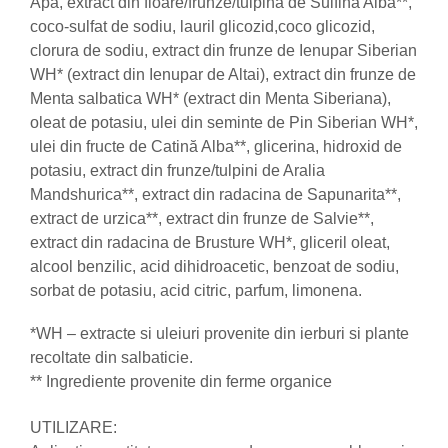
Apa, extract din floare/frunze/tulpina de Sulfina Albă**,
Zuluff Diapers (70 produse)
coco-sulfat de sodiu, lauril glicozid,coco glicozid,
clorura de sodiu, extract din frunze de Ienupar Siberian
WH* (extract din Ienupar de Altai), extract din frunze de
Menta salbatica WH* (extract din Menta Siberiana),
oleat de potasiu, ulei din seminte de Pin Siberian WH*,
ulei din fructe de Catină Alba**, glicerina, hidroxid de
potasiu, extract din frunze/tulpini de Aralia
Mandshurica**, extract din radacina de Sapunarita**,
extract de urzica**, extract din frunze de Salvie**,
extract din radacina de Brusture WH*, gliceril oleat,
alcool benzilic, acid dihidroacetic, benzoat de sodiu,
sorbat de potasiu, acid citric, parfum, limonena.
*WH – extracte si uleiuri provenite din ierburi si plante
recoltate din salbaticie.
** Ingrediente provenite din ferme organice
UTILIZARE: