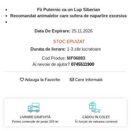
GreenPoint Trade (3 produse)
Protectie Anti-Insecte
Fii Puternic ca un Lup Siberian
H3D - O'TOM(2 produse)
Protectie Solara
Recomandat animalelor care sufera de naparlire excesiva
Health Advisors (9 produse)
Pudre
Data De Expirare:
25.11.2026
Hegron Cosmetics BV (5 produse)
Sapun Natural Handmade
Irisana (5 produse)
Sare de Baie
STOC EPUIZAT
Durata de livrare:
1-3 zile lucratoare
Jack N' Jill (20 produse)
Scrub de Corp
Cod Produs:
MF06893
Laboratoarele Remedia (98
Servetele Umede/Hartie Igienica
Ai nevoie de ajutor?
0745511900
produse)
Umeda
Laboratoire Francodex (15
Spumant de Baie
produse)
Adauga la Favorite
Cere informatii
Ulei de Masaj
Landgarten GMBH & CO.KG. (13
Uleiuri Esentiale
produse)
Unguente
Laropharm (25 produse)
Lavera (4 produse)
LIVRARE GRATUITĂ
CADOU ÎN COLET
Liking S.p.A. (3 produse)
Pentru comenzile de peste 200 lei
În funcție de valoarea comenzii
Mebra Brasov (54 produse)