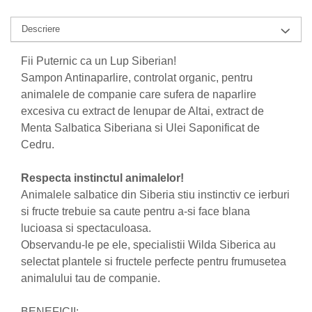
Nateen (28 produse)
Descriere
Nature Tech (11 produse)
Fii Puternic ca un Lup Siberian!
Ommia Skincare & Mothercare (9
Produse)
Sampon Antinaparlire, controlat organic, pentru
animalele de companie care sufera de naparlire
Organic Terra (2 produse)
excesiva cu extract de Ienupar de Altai, extract de
Papoutsanis SA (37 produse)
Menta Salbatica Siberiana si Ulei Saponificat de
Pawxie (12 produse)
Cedru.
Pikdare - Pic Solutions (22
produse)
Respecta instinctul animalelor!
Animalele salbatice din Siberia stiu instinctiv ce ierburi
ProdNat (6 produse)
si fructe trebuie sa caute pentru a-si face blana
ProPhyto - ProVet SA (6 produse)
lucioasa si spectaculoasa.
Record (5 produse)
Observandu-le pe ele, specialistii Wilda Siberica au
selectat plantele si fructele perfecte pentru frumusetea
Rohto Pharmaceuticals Co (4
produse)
animalului tau de companie.
Rolly Brush - Mr.White (10
BENEFICII: