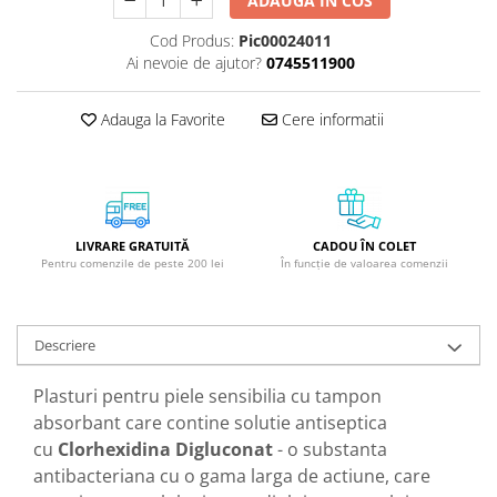
ADAUGA IN COS
GreenPoint Trade (3 produse)
Protectie Anti-Insecte
Cod Produs:
Pic00024011
H3D - O'TOM(2 produse)
Protectie Solara
Ai nevoie de ajutor?
0745511900
Health Advisors (9 produse)
Pudre
Hegron Cosmetics BV (5 produse)
Sapun Natural Handmade
Adauga la Favorite
Cere informatii
Irisana (5 produse)
Sare de Baie
Jack N' Jill (20 produse)
Scrub de Corp
Laboratoarele Remedia (98
Servetele Umede/Hartie Igienica
produse)
Umeda
LIVRARE GRATUITĂ
CADOU ÎN COLET
Pentru comenzile de peste 200 lei
În funcție de valoarea comenzii
Laboratoire Francodex (15
Spumant de Baie
produse)
Ulei de Masaj
Landgarten GMBH & CO.KG. (13
Descriere
Uleiuri Esentiale
produse)
Unguente
Laropharm (25 produse)
Plasturi pentru piele sensibilia cu tampon
absorbant care contine solutie antiseptica
Lavera (4 produse)
cu
Clorhexidina Digluconat
- o substanta
Liking S.p.A. (3 produse)
antibacteriana cu o gama larga de actiune, care
Mebra Brasov (54 produse)