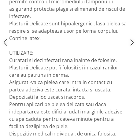
permite controlul micromediului tamponului
asigurand protectia plagii si eliminand de riscul de
Nateen (28 produse)
infectare.
Nature Tech (11 produse)
Plasturii Delicate sunt hipoalergenici, lasa pielea sa
Ommia Skincare & Mothercare (9
respire si se adapteaza usor pe forma corpului.
Produse)
Contine latex.
Organic Terra (2 produse)
UTILIZARE:
Papoutsanis SA (37 produse)
Curatati si dezinfectati rana inainte de folosire.
Pawxie (12 produse)
Plasturii Delicate pot fi folositi si in cazul ranilor
Pikdare - Pic Solutions (22
care au patruns in derma.
produse)
Asigurati-va ca pielea care intra in contact cu
ProdNat (6 produse)
partea adeziva este curata, intacta si uscata.
Depozitati la loc uscat si racoros.
ProPhyto - ProVet SA (6 produse)
Pentru aplicari pe pielea delicata sau daca
Record (5 produse)
indepartarea este dificila, udati marginile adezive
Rohto Pharmaceuticals Co (4
cu apa caduta pentru cateva minute pentru a
produse)
facilita dezlipirea de piele.
Rolly Brush - Mr.White (10
Dispozitiv medical individual, de unica folosita.