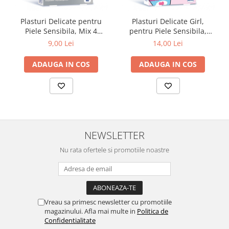
Zuluff Diapers (70 produse)
Plasturi Delicate pentru
Plasturi Delicate Girl,
Piele Sensibila, Mix 4
pentru Piele Sensibila,
dimensiuni, 20buc., Pic
19x72mm, 24buc., Pic
9,00 Lei
14,00 Lei
Solution
Solution
ADAUGA IN COS
ADAUGA IN COS
NEWSLETTER
Nu rata ofertele si promotiile noastre
Vreau sa primesc newsletter cu promotiile
magazinului. Afla mai multe in
Politica de
Confidentialitate