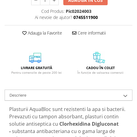
ADAUGA IN COS
GreenPoint Trade (3 produse)
Protectie Anti-Insecte
Cod Produs:
Pic02024003
H3D - O'TOM(2 produse)
Protectie Solara
Ai nevoie de ajutor?
0745511900
Health Advisors (9 produse)
Pudre
Hegron Cosmetics BV (5 produse)
Sapun Natural Handmade
Adauga la Favorite
Cere informatii
Irisana (5 produse)
Sare de Baie
Jack N' Jill (20 produse)
Scrub de Corp
Laboratoarele Remedia (98
Servetele Umede/Hartie Igienica
produse)
Umeda
LIVRARE GRATUITĂ
CADOU ÎN COLET
Pentru comenzile de peste 200 lei
În funcție de valoarea comenzii
Laboratoire Francodex (15
Spumant de Baie
produse)
Ulei de Masaj
Landgarten GMBH & CO.KG. (13
Descriere
Uleiuri Esentiale
produse)
Unguente
Laropharm (25 produse)
Plasturii AquaBloc sunt rezistenti la apa si bacterii.
Prevazuti cu tampon absorbant, plasturi contin
Lavera (4 produse)
solutie antiseptica cu
Clorhexidina Digluconat
Liking S.p.A. (3 produse)
-
substanta antibacteriana cu o gama larga de
Mebra Brasov (54 produse)