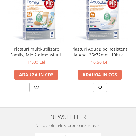
Zuluff Diapers (70 produse)
Plasturi multi-utilizare
Plasturi AquaBloc Rezistenti
Family, Mix 2 dimensiuni,
la Apa, 25x72mm, 10buc.,
20buc., Pic Solution
Pic Solution
11,00 Lei
10,50 Lei
ADAUGA IN COS
ADAUGA IN COS
NEWSLETTER
Nu rata ofertele si promotiile noastre