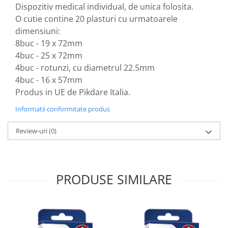
produse)
Dispozitiv medical individual, de unica folosita.
Romvac - Imunoinstant (20
O cutie contine 20 plasturi cu urmatoarele
produse)
dimensiuni:
Silc - Laurella (5produse)
8buc - 19 x 72mm
4buc - 25 x 72mm
Splash (10 produse)
4buc - rotunzi, cu diametrul 22.5mm
Sunvita Group (2 produse)
4buc - 16 x 57mm
The Bramton Company - Simple
Produs in UE de Pikdare Italia.
Solution & Out! (8 produse)
Informatii conformitate produs
Trixie (28 produse)
Review-uri
(0)
Vaco Retail sp.zo.o (3 produse)
Van Vliet The Candy Company BV
(8 produse)
Vet's Best (8 produse)
PRODUSE SIMILARE
Vivil A. Muller GmbH & Co.Kg (22
produse)
Yuup! - Cosmetica Veneta (17
produse)