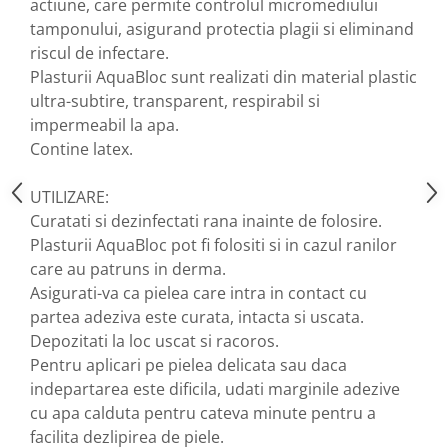
actiune, care permite controlul micromediului
tamponului, asigurand protectia plagii si eliminand
Nateen (28 produse)
riscul de infectare.
Nature Tech (11 produse)
Plasturii AquaBloc sunt realizati din material plastic
Ommia Skincare & Mothercare (9
ultra-subtire, transparent, respirabil si
Produse)
impermeabil la apa.
Organic Terra (2 produse)
Contine latex.
Papoutsanis SA (37 produse)
UTILIZARE:
Pawxie (12 produse)
Curatati si dezinfectati rana inainte de folosire.
Pikdare - Pic Solutions (22
Plasturii AquaBloc pot fi folositi si in cazul ranilor
produse)
care au patruns in derma.
ProdNat (6 produse)
Asigurati-va ca pielea care intra in contact cu
partea adeziva este curata, intacta si uscata.
ProPhyto - ProVet SA (6 produse)
Depozitati la loc uscat si racoros.
Record (5 produse)
Pentru aplicari pe pielea delicata sau daca
Rohto Pharmaceuticals Co (4
indepartarea este dificila, udati marginile adezive
produse)
cu apa calduta pentru cateva minute pentru a
Rolly Brush - Mr.White (10
facilita dezlipirea de piele.