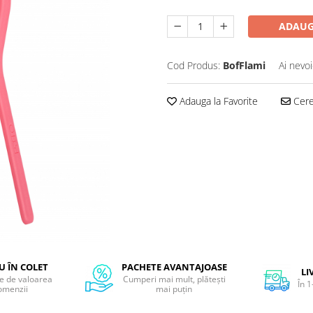
ADAUG
Cod Produs:
BofFlami
Ai nevoi
Adauga la Favorite
Cere 
 ÎN COLET
PACHETE AVANTAJOASE
LI
ie de valoarea
Cumperi mai mult, plătești
În 1
omenzii
mai puțin