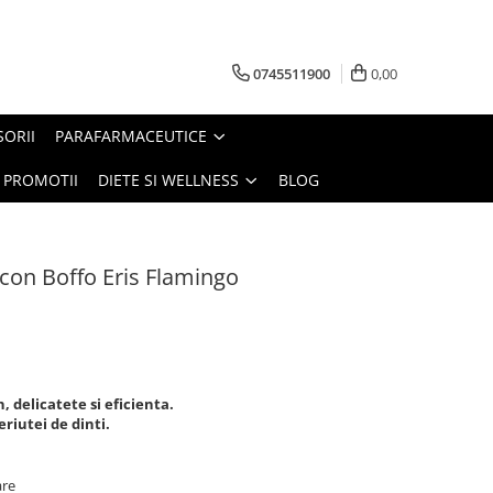
0745511900
0,00
SORII
PARAFARMACEUTICE
PROMOTII
DIETE SI WELLNESS
BLOG
licon Boffo Eris Flamingo
, delicatete si eficienta.
riutei de dinti.
are