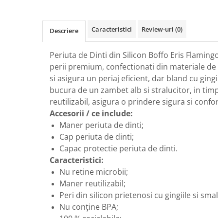
GreenPoint Trade (3 produse)
Protectie Anti-Insecte
H3D - O'TOM(2 produse)
Protectie Solara
Caracteristici
Review-uri
(0)
Descriere
Health Advisors (9 produse)
Pudre
Hegron Cosmetics BV (5 produse)
Sapun Natural Handmade
Periuta de Dinti din Silicon Boffo Eris Flaming
perii premium, confectionati din materiale de 
Irisana (5 produse)
Sare de Baie
si asigura un periaj eficient, dar bland cu gingi
Jack N' Jill (20 produse)
Scrub de Corp
bucura de un zambet alb si stralucitor, in tim
Laboratoarele Remedia (98
Servetele Umede/Hartie Igienica
reutilizabil, asigura o prindere sigura si confor
produse)
Umeda
Accesorii / ce include:
Laboratoire Francodex (15
Spumant de Baie
Maner periuta de dinti;
produse)
Cap periuta de dinti;
Ulei de Masaj
Landgarten GMBH & CO.KG. (13
Capac protectie periuta de dinti.
Uleiuri Esentiale
produse)
Caracteristici:
Unguente
Nu retine microbii;
Laropharm (25 produse)
Maner reutilizabil;
Lavera (4 produse)
Peri din silicon prietenosi cu gingiile si smal
Liking S.p.A. (3 produse)
Nu conține BPA;
Mebra Brasov (54 produse)