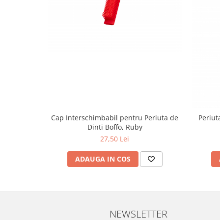
produse)
Romvac - Imunoinstant (20
produse)
Silc - Laurella (5produse)
Splash (10 produse)
Sunvita Group (2 produse)
The Bramton Company - Simple
Solution & Out! (8 produse)
Trixie (28 produse)
Cap Interschimbabil pentru Periuta de
Periuta
Dinti Boffo, Ruby
Vaco Retail sp.zo.o (3 produse)
27,50 Lei
Van Vliet The Candy Company BV
(8 produse)
ADAUGA IN COS
Vet's Best (8 produse)
Vivil A. Muller GmbH & Co.Kg (22
produse)
Yuup! - Cosmetica Veneta (17
NEWSLETTER
produse)