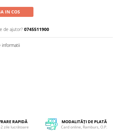
A IN COS
e de ajutor?
0745511900
informatii
VRARE RAPIDĂ
MODALITĂȚI DE PLATĂ
-2 zile lucrătoare
Card online, Ramburs, O.P.