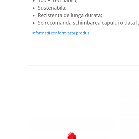
100 % reciclabila;
Sustenabila;
Nateen (28 produse)
Rezistenta de lunga durata;
Nature Tech (11 produse)
Se recomanda schimbarea capului o data la 
Ommia Skincare & Mothercare (9
Informatii conformitate produs
Produse)
Organic Terra (2 produse)
Papoutsanis SA (37 produse)
Pawxie (12 produse)
Pikdare - Pic Solutions (22
produse)
ProdNat (6 produse)
ProPhyto - ProVet SA (6 produse)
Record (5 produse)
Rohto Pharmaceuticals Co (4
produse)
Rolly Brush - Mr.White (10