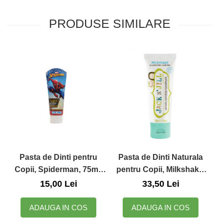
Zuluff Diapers (70 produse)
PRODUSE SIMILARE
Pasta de Dinti Naturala
Pasta de Dinti pentru
pentru Copii, Milkshake,
Copii, Spiderman, 75ml,
50g, Jack N' Jill
Mr.White
33,50 Lei
15,00 Lei
ADAUGA IN COS
ADAUGA IN COS