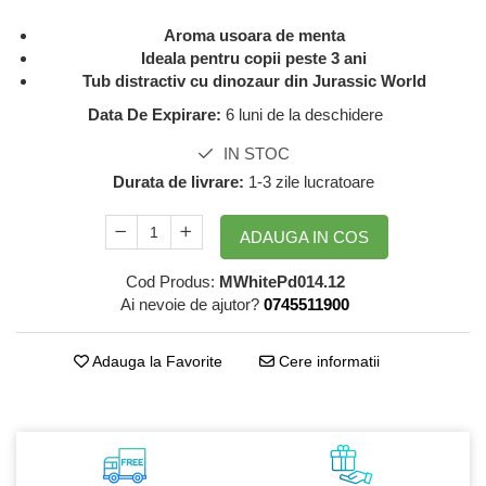
GreenPoint Trade (3 produse)
Protectie Anti-Insecte
Aroma usoara de menta
H3D - O'TOM(2 produse)
Protectie Solara
Ideala pentru copii peste 3 ani
Tub distractiv cu dinozaur din Jurassic World
Health Advisors (9 produse)
Pudre
Data De Expirare:
6 luni de la deschidere
Hegron Cosmetics BV (5 produse)
Sapun Natural Handmade
Irisana (5 produse)
Sare de Baie
IN STOC
Durata de livrare:
1-3 zile lucratoare
Jack N' Jill (20 produse)
Scrub de Corp
Laboratoarele Remedia (98
Servetele Umede/Hartie Igienica
ADAUGA IN COS
produse)
Umeda
Laboratoire Francodex (15
Spumant de Baie
Cod Produs:
MWhitePd014.12
produse)
Ai nevoie de ajutor?
0745511900
Ulei de Masaj
Landgarten GMBH & CO.KG. (13
Uleiuri Esentiale
produse)
Adauga la Favorite
Cere informatii
Unguente
Laropharm (25 produse)
Lavera (4 produse)
Liking S.p.A. (3 produse)
Mebra Brasov (54 produse)