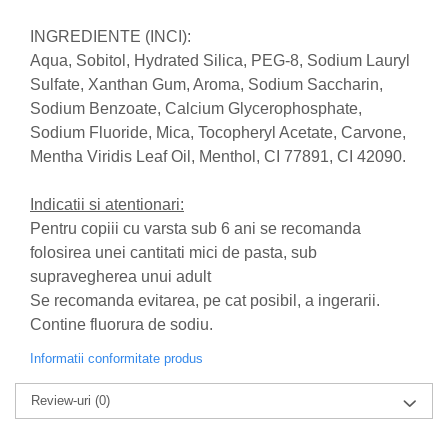
produse)
Romvac - Imunoinstant (20
INGREDIENTE (INCI):
produse)
Aqua, Sobitol, Hydrated Silica, PEG-8, Sodium Lauryl
Silc - Laurella (5produse)
Sulfate, Xanthan Gum, Aroma, Sodium Saccharin,
Sodium Benzoate, Calcium Glycerophosphate,
Splash (10 produse)
Sodium Fluoride, Mica, Tocopheryl Acetate, Carvone,
Sunvita Group (2 produse)
Mentha Viridis Leaf Oil, Menthol, CI 77891, CI 42090.
The Bramton Company - Simple
Solution & Out! (8 produse)
Indicatii si atentionari:
Trixie (28 produse)
Pentru copiii cu varsta sub 6 ani se recomanda
folosirea unei cantitati mici de pasta, sub
Vaco Retail sp.zo.o (3 produse)
supravegherea unui adult
Van Vliet The Candy Company BV
Se recomanda evitarea, pe cat posibil, a ingerarii.
(8 produse)
Contine fluorura de sodiu.
Vet's Best (8 produse)
Informatii conformitate produs
Vivil A. Muller GmbH & Co.Kg (22
produse)
Review-uri
(0)
Yuup! - Cosmetica Veneta (17
produse)