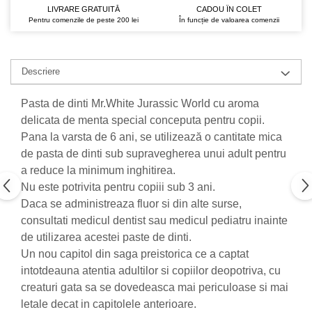
LIVRARE GRATUITĂ
CADOU ÎN COLET
Nateen (28 produse)
Pentru comenzile de peste 200 lei
În funcție de valoarea comenzii
Nature Tech (11 produse)
Ommia Skincare & Mothercare (9
Descriere
Produse)
Organic Terra (2 produse)
Pasta de dinti Mr.White Jurassic World cu aroma
delicata de menta special conceputa pentru copii.
Papoutsanis SA (37 produse)
Pana la varsta de 6 ani, se utilizează o cantitate mica
Pawxie (12 produse)
de pasta de dinti sub supravegherea unui adult pentru
Pikdare - Pic Solutions (22
a reduce la minimum inghitirea.
produse)
Nu este potrivita pentru copiii sub 3 ani.
ProdNat (6 produse)
Daca se administreaza fluor si din alte surse,
consultati medicul dentist sau medicul pediatru inainte
ProPhyto - ProVet SA (6 produse)
de utilizarea acestei paste de dinti.
Record (5 produse)
Un nou capitol din saga preistorica ce a captat
Rohto Pharmaceuticals Co (4
intotdeauna atentia adultilor si copiilor deopotriva, cu
produse)
creaturi gata sa se dovedeasca mai periculoase si mai
Rolly Brush - Mr.White (10
letale decat in capitolele anterioare.