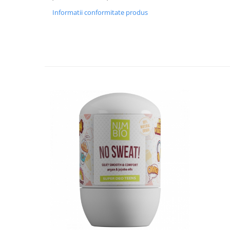
produse)
Informatii conformitate produs
Romvac - Imunoinstant (20
produse)
Silc - Laurella (5produse)
Splash (10 produse)
Sunvita Group (2 produse)
The Bramton Company - Simple
Solution & Out! (8 produse)
Trixie (28 produse)
Vaco Retail sp.zo.o (3 produse)
Van Vliet The Candy Company BV
(8 produse)
Vet's Best (8 produse)
Vivil A. Muller GmbH & Co.Kg (22
produse)
Yuup! - Cosmetica Veneta (17
produse)