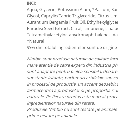
INCI:
Nateen (28 produse)
Aqua, Glycerin, Potassium Alum, *Parfum, X
Glycol, Caprylic/Capric Triglyceride, Citrus Lim
Nature Tech (11 produse)
Aurantium Bergamia Fruit Oil, Ethylhexylglycer
Ommia Skincare & Mothercare (9
Paradisi Seed Extract, Citral, Limonene, Linalo
Produse)
Tetramethylacetyloctahydronaphthalenes, Vani
Organic Terra (2 produse)
*Natural
Papoutsanis SA (37 produse)
99% din totalul ingredientelor sunt de origine
Pawxie (12 produse)
Nimbio sunt produse naturale de calitate far
Pikdare - Pic Solutions (22
mare atentie de catre experti din industria 
produse)
sunt adaptate pentru pielea sensibila, deoare
ProdNat (6 produse)
substante iritante, parfumuri artificiale sau co
ProPhyto - ProVet SA (6 produse)
In procesul de productie, un accent deosebit 
farmaceutica a produselor si pe proportia ridi
Record (5 produse)
naturale. Pe fiecare produs este marcat proce
Rohto Pharmaceuticals Co (4
ingredientelor naturale din reteta.
produse)
Produsele Nimbio nu sunt testate pe animale s
Rolly Brush - Mr.White (10
prime testate pe animale.