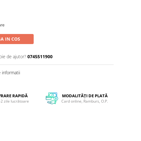
are
A IN COS
oie de ajutor?
0745511900
informatii
VRARE RAPIDĂ
MODALITĂȚI DE PLATĂ
-2 zile lucrătoare
Card online, Ramburs, O.P.