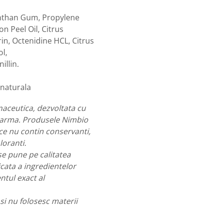
anthan Gum, Propylene
on Peel Oil, Citrus
in, Octenidine HCL, Citrus
ol,
llin.
 naturala
maceutica, dezvoltata cu
pharma. Produsele Nimbio
ce nu contin conservanti,
loranti.
se pune pe calitatea
cata a ingredientelor
ntul exact al
i nu folosesc materii