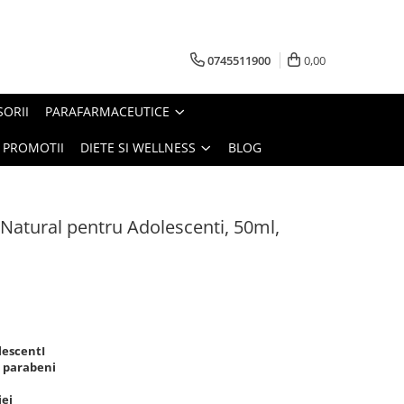
0745511900
0,00
SORII
PARAFARMACEUTICE
PROMOTII
DIETE SI WELLNESS
BLOG
Natural pentru Adolescenti, 50ml,
lescentI
i parabeni
iei