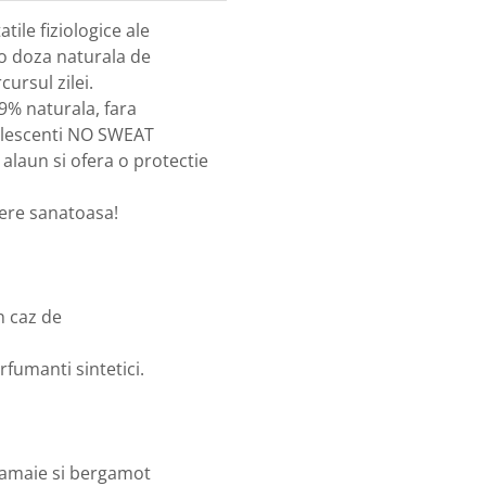
tile fiziologice ale
o doza naturala de
ursul zilei.
99% naturala, fara
olescenti NO SWEAT
 alaun si ofera o protectie
tere sanatoasa!
In caz de
rfumanti sintetici.
 lamaie si bergamot