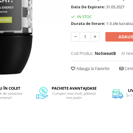
Data De Expirare:
31.05.2027
IN STOC
Durata de livrare:
1-3 zile lucrato
ADAUG
Cod Produs:
NoSweatB
Ai nev
Adauga la Favorite
Cere 
 ÎN COLET
PACHETE AVANTAJOASE
LI
ie de valoarea
Cumperi mai mult, plătești
În 1
omenzii
mai puțin