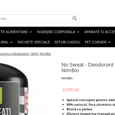
TE ALIMENTARE
INGRIJIRE CORPORALA
APARATE SI ACCE
URAL
PACHETE SPECIALE
SETURI CADOU
PET CORNER
pentru Adolescenti, 50ml, NimBio
No Sweat - Deodorant 
NimBio
NimBio
22,00 Lei
Special conceput pentru ado
99% natural, fara aluminiu s
Bland cu pielea
Eficient impotriva transpirat