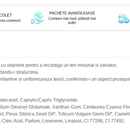
PACHETE AVANTAJOASE
 COLET
Cumperi mai mult, plătești mai
area comenzii
puțin
 cu vitamine pentru a recastiga un ten minunat si sanatos.
dandu-i stralucirea.
vitamine si uniformizeaza tenul, conferindu-i un aspect proaspat 
odecanol, Caprylic/Capric Triglyceride,
odium Stearoyl Glutamate, Xanthan Gum, Centaurea Cyanus Flow
act, Pinus Sibirica Seed Oil*, Triticum Vulgare Germ Oil*, Camel
itric Acid, Parfum, Limonene, Linalool, CI 77288, CI 77492.