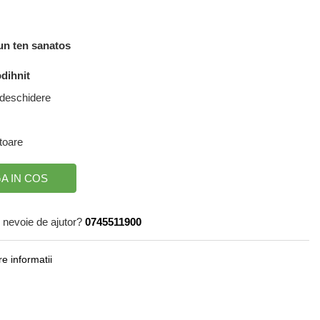
 un ten sanatos
dihnit
a deschidere
atoare
A IN COS
 nevoie de ajutor?
0745511900
e informatii