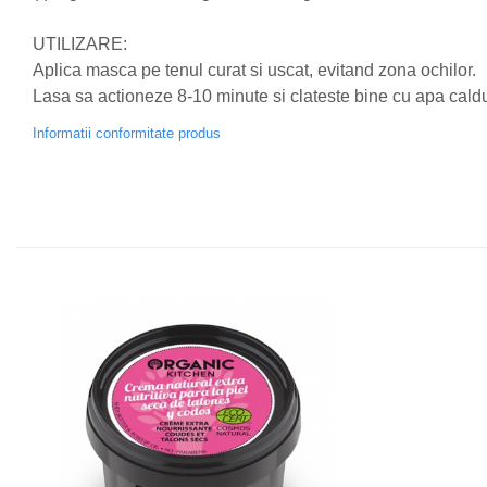
Nateen (28 produse)
UTILIZARE:
Nature Tech (11 produse)
Aplica masca pe tenul curat si uscat, evitand zona ochilor.
Lasa sa actioneze 8-10 minute si clateste bine cu apa caldu
Ommia Skincare & Mothercare (9
Produse)
Informatii conformitate produs
Organic Terra (2 produse)
Papoutsanis SA (37 produse)
Pawxie (12 produse)
Pikdare - Pic Solutions (22
produse)
ProdNat (6 produse)
ProPhyto - ProVet SA (6 produse)
Record (5 produse)
Rohto Pharmaceuticals Co (4
produse)
Rolly Brush - Mr.White (10