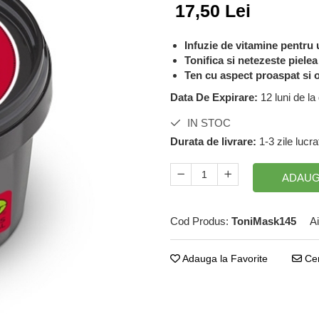
17,50 Lei
Infuzie de vitamine pentru
Tonifica si netezeste pielea
Ten cu aspect proaspat si o
Data De Expirare:
12 luni de l
IN STOC
Durata de livrare:
1-3 zile lucr
ADAUG
Cod Produs:
ToniMask145
Ai
Adauga la Favorite
Cer