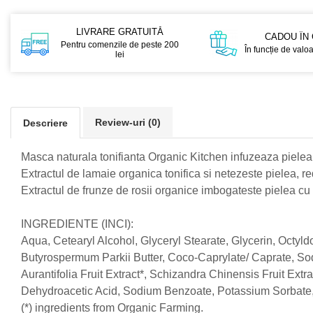
GreenPoint Trade (3 produse)
Protectie Anti-Insecte
H3D - O'TOM(2 produse)
Protectie Solara
LIVRARE GRATUITĂ
CADOU ÎN
Pentru comenzile de peste 200
În funcție de valo
Health Advisors (9 produse)
Pudre
lei
Hegron Cosmetics BV (5 produse)
Sapun Natural Handmade
Irisana (5 produse)
Sare de Baie
Jack N' Jill (20 produse)
Scrub de Corp
Review-uri
(0)
Descriere
Laboratoarele Remedia (98
Servetele Umede/Hartie Igienica
produse)
Umeda
Masca naturala tonifianta Organic Kitchen infuzeaza pielea
Extractul de lamaie organica tonifica si netezeste pielea, re
Laboratoire Francodex (15
Spumant de Baie
produse)
Extractul de frunze de rosii organice imbogateste pielea cu 
Ulei de Masaj
Landgarten GMBH & CO.KG. (13
Uleiuri Esentiale
INGREDIENTE (INCI):
produse)
Unguente
Aqua, Cetearyl Alcohol, Glyceryl Stearate, Glycerin, Octyld
Laropharm (25 produse)
Butyrospermum Parkii Butter, Coco-Caprylate/ Caprate, S
Lavera (4 produse)
Aurantifolia Fruit Extract*, Schizandra Chinensis Fruit Extr
Liking S.p.A. (3 produse)
Dehydroacetic Acid, Sodium Benzoate, Potassium Sorbate, C
(*) ingredients from Organic Farming.
Mebra Brasov (54 produse)